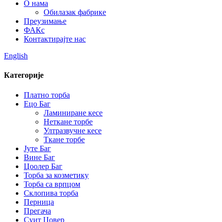
О нама
Обилазак фабрике
Преузимање
ФАКс
Контактирајте нас
English
Категорије
Платно торба
Ецо Баг
Ламиниране кесе
Неткане торбе
Ултразвучне кесе
Ткане торбе
Јуте Баг
Вине Баг
Цоолер Баг
Торба за козметику
Торба са врпцом
Склопива торба
Перница
Прегача
Суит Цовер