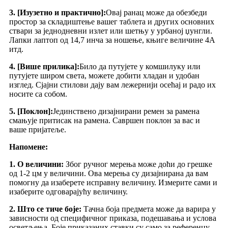
3. [Изузетно и практично]:
Овај ранац може да обезбеди
простор за складиштење вашег таблета и других основних
ствари за једнодневни излет или шетњу у урбаној џунгли.
Лапки лаптоп од 14,7 инча за ношење, књиге величине 4А
итд.
4. [Више прилика]:
Било да путујете у комшилуку или
путујете широм света, можете добити хладан и удобан
изглед. Сјајни стилови дају вам лежернији осећај и радо их
носите са собом.
5. [Поклон]:
Јединствено дизајнирани ремен за рамена
смањује притисак на рамена. Савршен поклон за вас и
ваше пријатеље.
Напомене:
1. О величини:
Због ручног мерења може доћи до грешке
од 1-2 цм у величини. Ова мерења су дизајнирана да вам
помогну да изаберете исправну величину. Измерите сами и
изаберите одговарајућу величину.
2. Што се тиче боје:
Тачна боја предмета може да варира у
зависности од специфичног приказа, подешавања и услова
осветљења. Боје приказаних ставки су само за референцу.