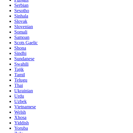
Serbian
Sesotho
Sinhala
Slovak
Slovenian
Somali
Samoan
Scots Gaelic
Shona
Sindhi
Sundanese
Swahili
Tajik
Tamil
Telugu
Thai
Ukrainian
Urdu
Uzbek
Vietnamese
Welsh
Xhosa
Yiddish
Yoruba