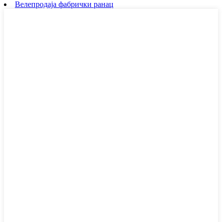
Велепродаја фабрички ранац