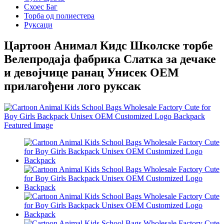
Схоес Баг
Торба од полиестера
Руксаци
Цартоон Анимал Кидс Школске торбе
Велепродаја фабрика Слатка за дечаке
и девојчице ранац Унисек ОЕМ
прилагођени лого руксак