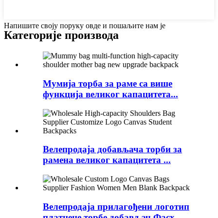
Напишите своју поруку овде и пошаљите нам је
Категорије производа
Мумија торба за раме са више
функција великог капацитета...
Велепродаја добављача торби за
рамена великог капацитета ...
Велепродаја прилагођени логотип
платнене торбе добављач Фасх...