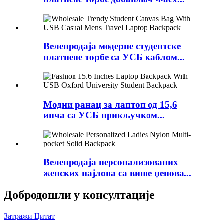
Велепродаја модерне студентске
платнене торбе са УСБ каблом...
Модни ранац за лаптоп од 15,6
инча са УСБ прикључком...
Велепродаја персонализованих
женских најлона са више џепова...
Добродошли у консултације
Затражи Цитат