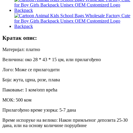
Кратак опис:
Материјал: платно
Величина: око 28 * 43 * 15 цм, или прилагођено
Лого: Може се прилагодити
Боја: жута, црна, розе, плава
Паковање: 1 ком/опп врећа
МОК: 500 ком
Прилагођено време узорка: 5-7 дана
Време испоруке на велико: Након примљеног депозита 25-30
дана, или на основу количине поруџбине