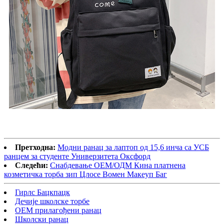
Претходна:
Модни ранац за лаптоп од 15,6 инча са УСБ
ранцем за студенте Универзитета Оксфорд
Следећи:
Снабдевање ОЕМ/ОДМ Кина платнена
козметичка торба зип Цлосе Вомен Макеуп Баг
Гирлс Бацкпацк
Дечије школске торбе
ОЕМ прилагођени ранац
Школски ранац