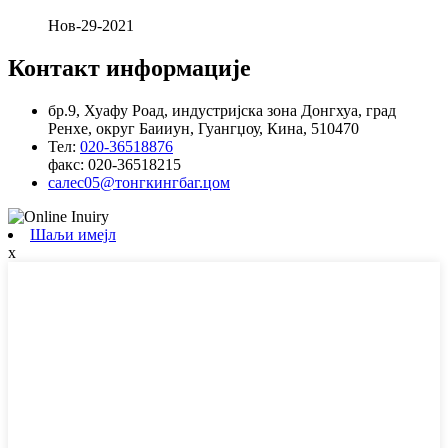
Нов-29-2021
Контакт информације
бр.9, Хуафу Роад, индустријска зона Донгхуа, град
Ренхе, округ Баииун, Гуангџоу, Кина, 510470
Тел:
020-36518876
факс:
020-36518215
салес05@тонгкингбаг.цом
Шаљи имејл
x