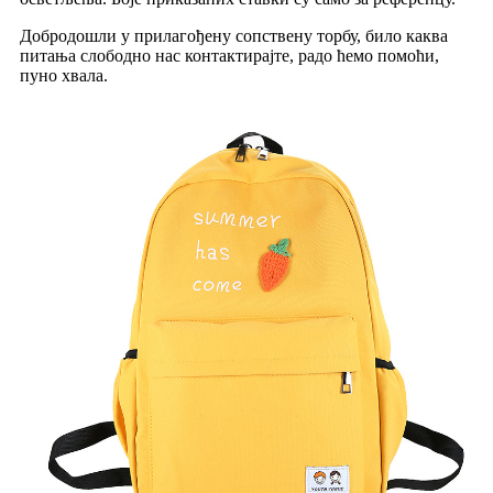
Добродошли у прилагођену сопствену торбу, било каква
питања слободно нас контактирајте, радо ћемо помоћи,
пуно хвала.