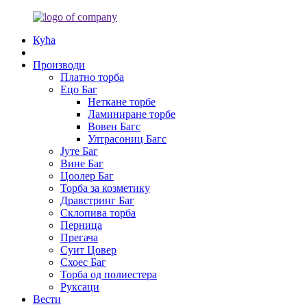
Кућа
Производи
Платно торба
Ецо Баг
Неткане торбе
Ламиниране торбе
Вовен Багс
Ултрасониц Багс
Јуте Баг
Вине Баг
Цоолер Баг
Торба за козметику
Дравстринг Баг
Склопива торба
Перница
Прегача
Суит Цовер
Схоес Баг
Торба од полиестера
Руксаци
Вести