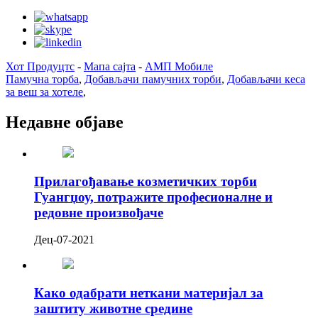
Хот Продуцтс
-
Мапа сајта
-
АМП Мобиле
Памучна торба
,
Добављачи памучних торби
,
Добављачи кеса
за веш за хотеле
,
Недавне објаве
Прилагођавање козметичких торби
Гуангџоу, потражите професионалне и
редовне произвођаче
Дец-07-2021
Како одабрати неткани материјал за
заштиту животне средине