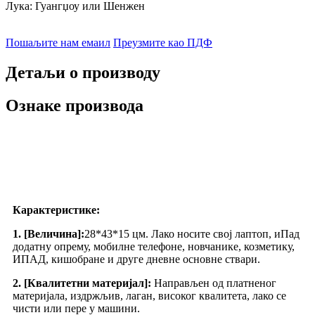
Лука: Гуангџоу или Шенжен
Пошаљите нам емаил
Преузмите као ПДФ
Детаљи о производу
Ознаке производа
Карактеристике:
1. [Величина]:
28*43*15 цм. Лако носите свој лаптоп, иПад
додатну опрему, мобилне телефоне, новчанике, козметику,
ИПАД, кишобране и друге дневне основне ствари.
2. [Квалитетни материјал]:
Направљен од платненог
материјала, издржљив, лаган, високог квалитета, лако се
чисти или пере у машини.