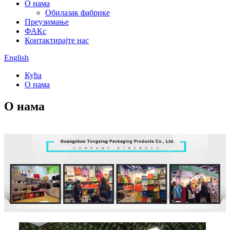
О нама
Обилазак фабрике
Преузимање
ФАКс
Контактирајте нас
English
Кућа
О нама
О нама