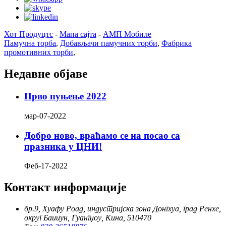
Хот Продуцтс
-
Мапа сајта
-
АМП Мобиле
Памучна торба
,
Добављачи памучних торби
,
Фабрика
промотивних торби
,
Недавне објаве
Прво пуњење 2022
мар-07-2022
Добро ново, враћамо се на посао са
празника у ЦНИ!
Феб-17-2022
Контакт информације
бр.9, Хуафу Роад, индустријска зона Донгхуа, град Ренхе,
округ Баииун, Гуангџоу, Кина, 510470