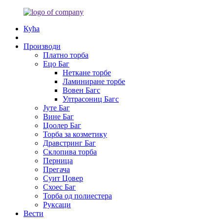
Кућа
Производи
Платно торба
Ецо Баг
Неткане торбе
Ламиниране торбе
Вовен Багс
Ултрасониц Багс
Јуте Баг
Вине Баг
Цоолер Баг
Торба за козметику
Дравстринг Баг
Склопива торба
Перница
Прегача
Суит Цовер
Схоес Баг
Торба од полиестера
Руксаци
Вести