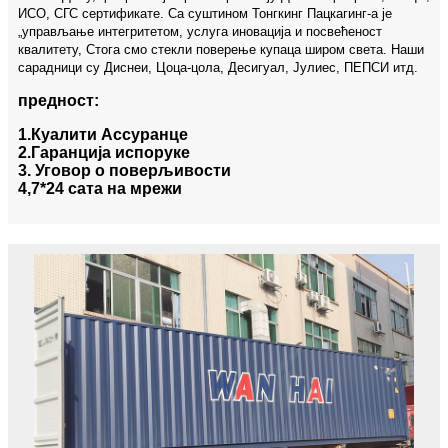
ИСО, СГС сертификате. Са суштином Тонгкинг Пацкагинг-а је
„управљање интегритетом, услуга иновација и посвећеност
квалитету, Стога смо стекли поверење купаца широм света. Наши
сарадници су Диснеи, Цоца-цола, Десигуал, Јулиес, ПЕПСИ итд.
предност:
1.Куалити Ассуранце
2.Гаранција испоруке
3. Уговор о поверљивости
4,7*24 сата на мрежи