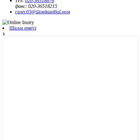
Тел:
020-36518876
факс:
020-36518215
салес03@тонгкингбаг.цом
Шаљи имејл
x