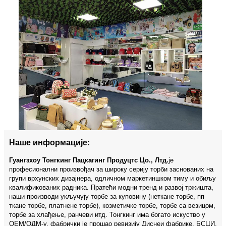
Наше информације:
Гуангзхоу Тонгкинг Пацкагинг Продуцтс Цо., Лтд.
је
професионални произвођач за широку серију торби заснованих на
групи врхунских дизајнера, одличном маркетиншком тиму и обиљу
квалификованих радника. Пратећи модни тренд и развој тржишта,
наши производи укључују торбе за куповину (неткане торбе, пп
ткане торбе, платнене торбе), козметичке торбе, торбе са везицом,
торбе за хлађење, ранчеви итд. Тонгкинг има богато искуство у
ОЕМ/ОДМ-у, фабрички је прошао ревизију Диснеи фабрике, БСЦИ,