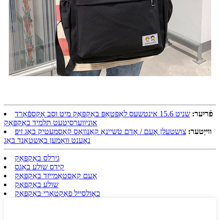
פֿריִער:
שניט 15.6 אינטשעס לאַפּטאַפּ באַקפּאַק מיט וסב אָקספֿאָרד
אוניווערסיטעט תּלמיד באַקפּאַק
ווייַטער:
צושטעלן אָעם / אָדם טשיינאַ קאַנוואַס קאָסמעטיק באַג זיפּ
נאָענט וואָמען באַשטאַנד באַג
גירלס באַקפּאַק
קידס שולע באַגס
אָעם קאַסטאַמייזד באַקפּאַק
שולע באַקפּאַק
כאָולסייל פאַקטאָרי באַקפּאַק