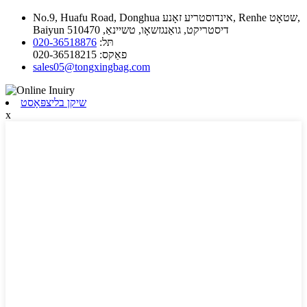
No.9, Huafu Road, Donghua אינדוסטריע זאָנע, Renhe שטאָט,
Baiyun דיסטריקט, גואַנגזשאָו, טשיינאַ, 510470
תּל:
020-36518876
פאַקס:
020-36518215
sales05@tongxingbag.com
שיקן בליצפּאָסט
x