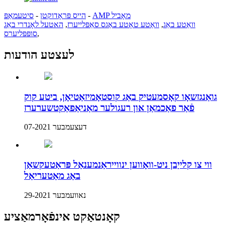
AMP מאָביל
-
הייס פּראָדוקטן
-
סיטעמאַפּ
וואַטע באַג
,
וואַטע טאָטע באַגס סאַפּלייערז
,
האטעל לאָנדרי באַג
,
סופּפּליערס
לעצטע הודעות
גואַנגזשאָו קאָסמעטיק באַג קוסטאָמיזאַטיאָן, ביטע קוק
פֿאַר פאַכמאַן און רעגולער מאַניאַפאַקטשערערז
דעצעמבער 07-2021
ווי צו קלייַבן ניט-וואָווען ינווייראַנמענאַל פּראַטעקשאַן
באַג מאַטעריאַל
נאוועמבער 29-2021
קאָנטאַקט אינפֿאָרמאַציע