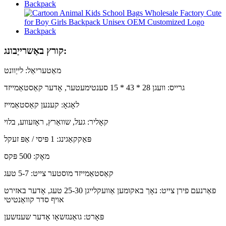
קורץ באַשרייַבונג:
מאַטעריאַל: לייַוונט
גרייס: וועגן 28 * 43 * 15 סענטימעטער, אָדער קאַסטאַמייזד
לאָגאָ: קענען קאַסטאַמייז
קאָליר: געל, שוואַרץ, ראָזעווע, בלוי
פּאַקקאַגינג: 1 פּיסי / אַפּ זעקל
מאָק: 500 פּקס
קאַסטאַמייזד מוסטער צייט: 5-7 טעג
פאַרנעם פירן צייט: נאָך באקומען אַוועקלייגן 25-30 טעג, אָדער באזירט
אויף סדר קוואַנטיטי
פּאָרט: גואַנגזשאָו אָדער שענזשען