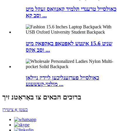
כאָולסייל טרענדי תּלמיד קאַנוואַס זעקל מיט
וסב קאַ ...
שניט 15.6 אינטש לאַפּטאַפּ באַקפּאַק מיט
וסב אָקס ...
כאָולסייל פערזענליכען ליידיז ניילאָן
מולטי-קעשענע ...
ברוכים הבאים צו באַראַטנ זיך
בעטן אַ ציטירן