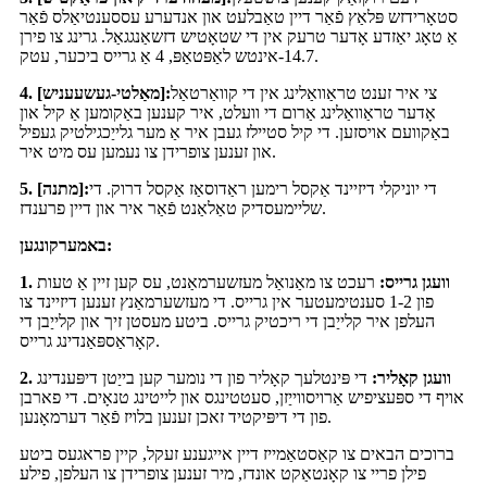
סטאָרידזש פּלאַץ פֿאַר דיין טאַבלעט און אנדערע עססענטיאַלס פֿאַר
אַ טאָג יאַזדע אָדער טרעק אין די שטאָטיש דזשאַנגגאַל. גרינג צו פירן
14.7-אינטש לאַפּטאַפּ, 4 אַ גרייס ביכער, עטק.
צי איר זענט טראַוואַלינג אין די קוואַרטאַל
4. [מאַלטי-געשעעניש]:
אָדער טראַוואַלינג אַרום די וועלט, איר קענען באַקומען אַ קיל און
באַקוועם אויסזען. די קיל סטיילז געבן איר אַ מער גלייַכגילטיק געפיל
און זענען צופרידן צו נעמען עס מיט איר.
די יוניקלי דיזיינד אַקסל רימען ראַדוסאַז אַקסל דרוק. די
5. [מתנה]:
שליימעסדיק טאַלאַנט פֿאַר איר און דיין פרענדז.
באמערקונגען:
1. וועגן גרייס:
רעכט צו מאַנואַל מעזשערמאַנט, עס קען זיין אַ טעות
פון 1-2 סענטימעטער אין גרייס. די מעזשערמאַנץ זענען דיזיינד צו
העלפן איר קלייַבן די ריכטיק גרייס. ביטע מעסטן זיך און קלייַבן די
קאָראַספּאַנדינג גרייס.
2. וועגן קאָליר:
די פּינטלעך קאָליר פון די נומער קען בייַטן דיפּענדינג
אויף די ספּעציפיש אַרויסווייַזן, סעטטינגס און לייטינג טנאָים. די פארבן
פון די דיפּיקטיד זאכן זענען בלויז פֿאַר דערמאָנען.
ברוכים הבאים צו קאַסטאַמייז דיין אייגענע זעקל, קיין פראגעס ביטע
פילן פריי צו קאָנטאַקט אונדז, מיר זענען צופרידן צו העלפן, פילע