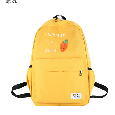
דאַנקען.