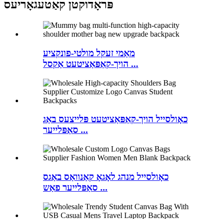
פּראָדוקטן קאַטעגאָריעס
מאַמי זעקל מולטי-פונקציע
הויך-קאַפּאַציטעט אַקסל ...
כאָולסייל הויך-קאַפּאַציטעט פּלייצעס באַג
סאַפּלייער ...
כאָולסייל מנהג לאָגאָ קאַנוואַס באַגס
סאַפּלייער פאַש ...