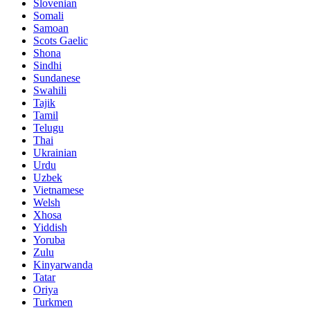
Slovenian
Somali
Samoan
Scots Gaelic
Shona
Sindhi
Sundanese
Swahili
Tajik
Tamil
Telugu
Thai
Ukrainian
Urdu
Uzbek
Vietnamese
Welsh
Xhosa
Yiddish
Yoruba
Zulu
Kinyarwanda
Tatar
Oriya
Turkmen