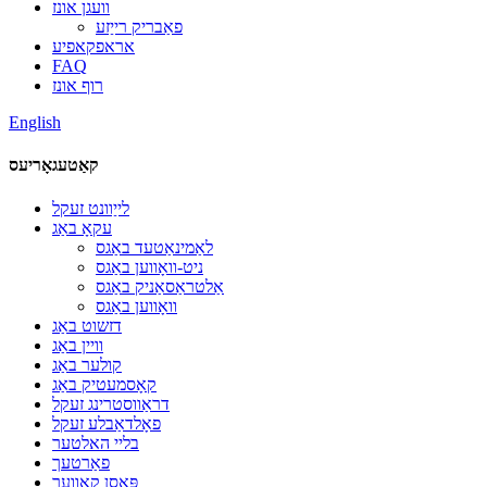
וועגן אונז
פאַבריק רייַזע
אראפקאפיע
FAQ
רוף אונז
English
קאַטעגאָריעס
לייַוונט זעקל
עקאָ באַג
לאַמינאַטעד באַגס
ניט-וואָווען באַגס
אַלטראַסאַניק באַגס
וואָווען באַגס
דזשוט באַג
וויין באַג
קולער באַג
קאָסמעטיק באַג
דראַווסטרינג זעקל
פאָלדאַבלע זעקל
בליי האלטער
פאַרטעך
פּאַסן קאָווער