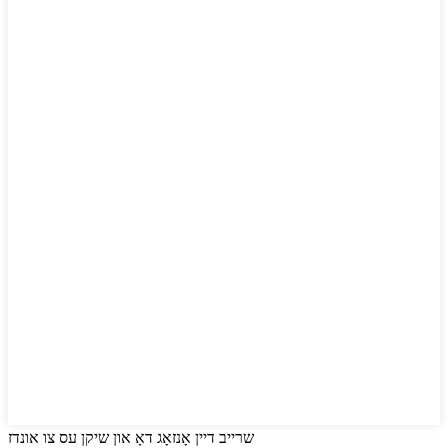
שרייב דיין אָנזאָג דאָ און שיקן עס צו אונדז