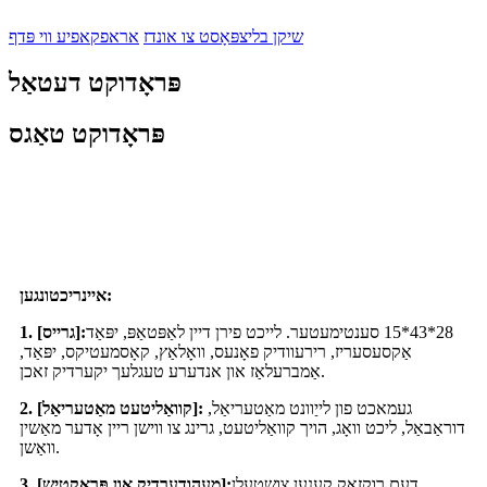
שיקן בליצפּאָסט צו אונדז
אראפקאפיע ווי פּדף
פּראָדוקט דעטאַל
פּראָדוקט טאַגס
איינריכטונגען:
28*43*15 סענטימעטער. לייכט פירן דיין לאַפּטאַפּ, יפּאַד
1. [גרייס]:
אַקסעסעריז, רירעוודיק פאָנעס, וואָלאַץ, קאָסמעטיקס, יפּאַד,
אַמברעלאַז און אנדערע טעגלעך יקערדיק זאכן.
געמאכט פון לייַוונט מאַטעריאַל,
2. [קוואַליטעט מאַטעריאַל]:
דוראַבאַל, ליכט וואָג, הויך קוואַליטעט, גרינג צו ווישן ריין אָדער מאַשין
וואַשן.
דעם רוקזאַק קענען צושטעלן
3. [מעהודערדיק און פּראַקטיש]: