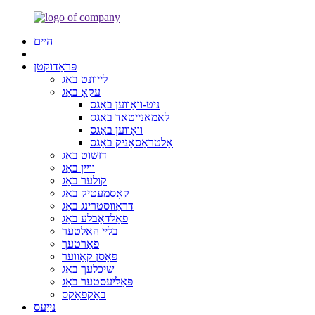
היים
פּראָדוקטן
לייַוונט באַג
עקאָ באַג
ניט-וואָווען באַגס
לאַמאַנייטאַד באַגס
וואָווען באַגס
אַלטראַסאַניק באַגס
דזשוט באַג
וויין באַג
קולער באַג
קאָסמעטיק באַג
דראַווסטרינג באַג
פאָלדאַבלע באַג
בליי האלטער
פאַרטעך
פּאַסן קאָווער
שיכלעך באַג
פּאַליעסטער באַג
באַקפּאַקס
נייַעס