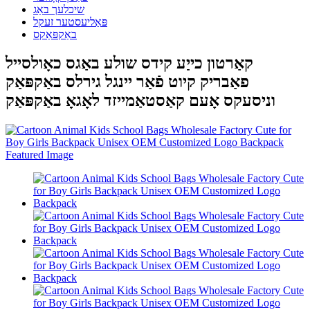
שיכלעך באַג
פּאַליעסטער זעקל
באַקפּאַקס
קאַרטון כייַע קידס שולע באַגס כאָולסייל
פאַבריק קיוט פֿאַר יינגל גירלס באַקפּאַק
וניסעקס אָעם קאַסטאַמייזד לאָגאָ באַקפּאַק