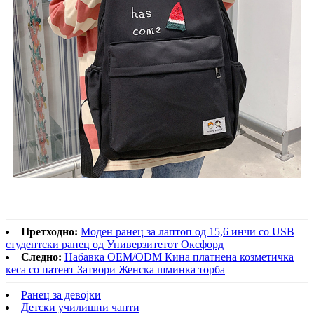
Претходно:
Моден ранец за лаптоп од 15,6 инчи со USB
студентски ранец од Универзитетот Оксфорд
Следно:
Набавка OEM/ODM Кина платнена козметичка
кеса со патент Затвори Женска шминка торба
Ранец за девојки
Детски училишни чанти