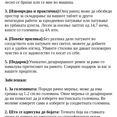
лесно се брише или се мие во машина.
3. [Извонредна и практична]:
Овој ранец може да обезбеди
простор за складирање на вашиот таблет и други
неопходни работи за еднодневно патување или патување
во урбаната џунгла. Лесен за носење лаптоп од 14,7 инчи,
книги со големина од 4А итн.
4. [Повеќе прилика]:
Без разлика дали патувате во
соседството или патувате низ светот, можете да добиете
кул и удобен изглед. Убавите стилови ви даваат полежерно
чувство и со задоволство го носат со себе.
5. [Подарок]:
Уникатно дизајнираниот ремен за рамо го
намалува притисокот на рамото. Совршен подарок за вас и
вашите пријатели.
Забелешки:
1. За големината:
Поради рачно мерење, може да има
грешка од 1-2 cm во големина. Овие мерења се дизајнирани
да ви помогнат да ја изберете вистинската големина. Ве
молиме измерете сами и изберете ја соодветната големина.
2. Што се однесува до бојата:
Точната боја на ставката
може да варира во зависност од специфичниот екран,