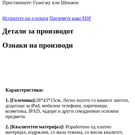
Пристаниште: Гуангжу или Шенжен
Испратете ни е-пошта
Преземете како PDF
Детали за производот
Ознаки на производи
Карактеристики:
1. [Големина]:
28*43*15см. Лесно носете го вашиот лаптоп,
додатоци за iPad, мобилни телефони, паричници,
козметика, IPAD, чадори и други секојдневни основни
предмети.
2. [Квалитетен материјал]:
Изработено од платно
материјал, издржлив, со мала тежина, со висок квалитет,