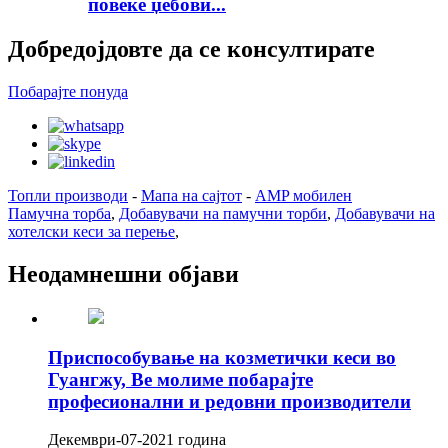
повеќе џебови...
Добредојдовте да се консултирате
Побарајте понуда
Топли производи
-
Мапа на сајтот
-
AMP мобилен
Памучна торба
,
Добавувачи на памучни торби
,
Добавувачи на
хотелски кеси за перење
,
Неодамнешни објави
Приспособување на козметички кеси во
Гуангжу, Ве молиме побарајте
професионални и редовни производители
Декември-07-2021 година