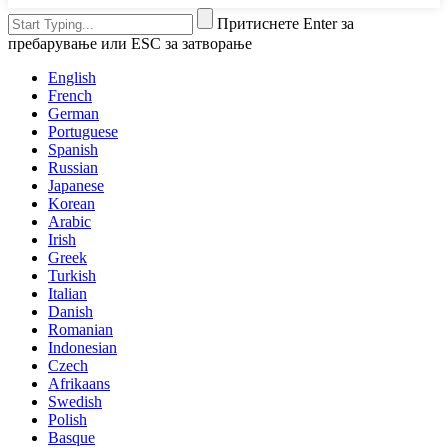
Притиснете Enter за
пребарување или ESC за затворање
English
French
German
Portuguese
Spanish
Russian
Japanese
Korean
Arabic
Irish
Greek
Turkish
Italian
Danish
Romanian
Indonesian
Czech
Afrikaans
Swedish
Polish
Basque