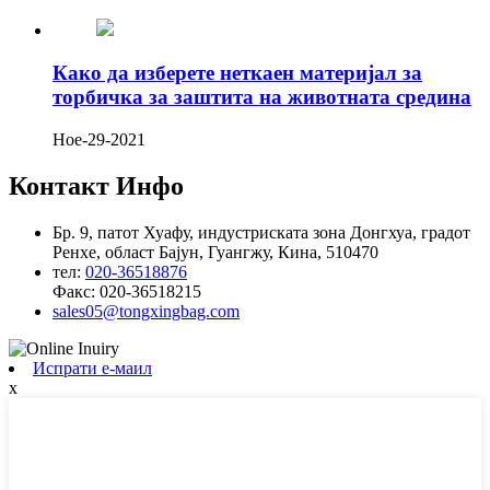
Како да изберете неткаен материјал за
торбичка за заштита на животната средина
Ное-29-2021
Контакт Инфо
Бр. 9, патот Хуафу, индустриската зона Донгхуа, градот
Ренхе, област Бајун, Гуангжу, Кина, 510470
тел:
020-36518876
Факс:
020-36518215
sales05@tongxingbag.com
Испрати е-маил
x