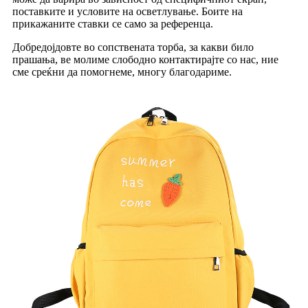
поставките и условите на осветлување. Боите на
прикажаните ставки се само за референца.
Добредојдовте во сопствената торба, за какви било
прашања, ве молиме слободно контактирајте со нас, ние
сме среќни да помогнеме, многу благодариме.