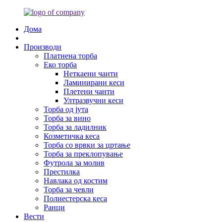
Дома
Производи
Платнена торба
Еко торба
Неткаени чанти
Ламинирани кеси
Плетени чанти
Ултразвучни кеси
Торба од јута
Торба за вино
Торба за ладилник
Козметичка кеса
Торба со врвки за цртање
Торба за преклопување
Футрола за молив
Престилка
Навлака од костим
Торба за чевли
Полиестерска кеса
Ранци
Вести