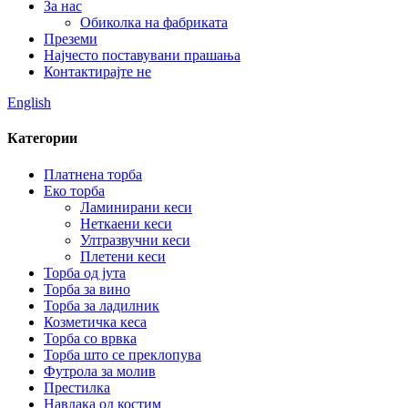
За нас
Обиколка на фабриката
Преземи
Најчесто поставувани прашања
Контактирајте не
English
Категории
Платнена торба
Еко торба
Ламинирани кеси
Неткаени кеси
Ултразвучни кеси
Плетени кеси
Торба од јута
Торба за вино
Торба за ладилник
Козметичка кеса
Торба со врвка
Торба што се преклопува
Футрола за молив
Престилка
Навлака од костим