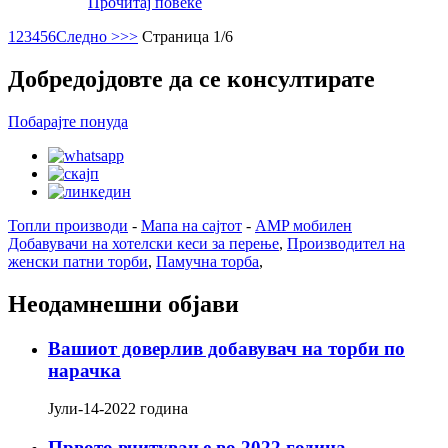
Прочитај повеќе
1
2
3
4
5
6
Следно >
>>
Страница 1/6
Добредојдовте да се консултирате
Побарајте понуда
Топли производи
-
Мапа на сајтот
-
AMP мобилен
Добавувачи на хотелски кеси за перење
,
Производител на
женски патни торби
,
Памучна торба
,
Неодамнешни објави
Вашиот доверлив добавувач на торби по
нарачка
Јули-14-2022 година
Првото вчитување во 2022 година