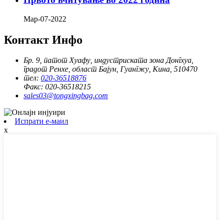
Мар-07-2022
Контакт Инфо
Бр. 9, патот Хуафу, индустриската зона Донгхуа,
градот Ренхе, област Бајун, Гуангжу, Кина, 510470
тел:
020-36518876
Факс:
020-36518215
sales03@tongxingbag.com
Испрати е-маил
x