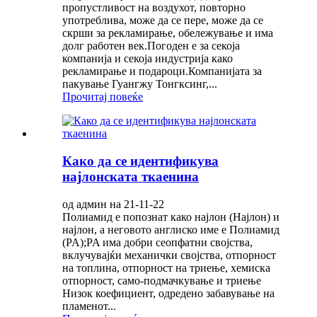
пропустливост на воздухот, повторно
употреблива, може да се пере, може да се
скрши за рекламирање, обележување и има
долг работен век.Погоден е за секоја
компанија и секоја индустрија како
рекламирање и подароци.Компанијата за
пакување Гуангжу Тонгксинг,...
Прочитај повеќе
Како да се идентификува
најлонската ткаенина
од админ на 21-11-22
Полиамид е попознат како најлон (Најлон) и
најлон, а неговото англиско име е Полиамид
(PA);PA има добри сеопфатни својства,
вклучувајќи механички својства, отпорност
на топлина, отпорност на триење, хемиска
отпорност, само-подмачкување и триење
Низок коефициент, одредено забавување на
пламенот...