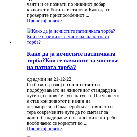
чанти и се познати по нивниот добар
квалитет и богатите стилови.Како да го
проверите приспособениот ...
Прочитај повеќе
Како да ја исчистите патничката
торба?Кои се начините за чистење
на патната торба?
од админ на 21-12-22
Со брзиот развој на општеството и
подобрувањето на животниот стандард на
луѓето, се повеќе луѓе патуваат.Патувањето
е став кон животот и начин на
декомпресија.Оваа аеробна активност ги
тера современите луѓе да го сметаат за
живот.Складирањето на дневните потреби
вообичаено се користат во ...
Прочитај повеќе