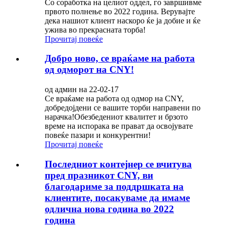
Со соработка на целиот оддел, го завршивме
првото полнење во 2022 година. Верувајте
дека нашиот клиент наскоро ќе ја добие и ќе
ужива во прекрасната торба!
Прочитај повеќе
Добро ново, се враќаме на работа
од одморот на CNY!
од админ на 22-02-17
Се враќаме на работа од одмор на CNY,
добредојдени се вашите торби направени по
нарачка!Обезбедениот квалитет и брзото
време на испорака ве прават да освојувате
повеќе пазари и конкурентни!
Прочитај повеќе
Последниот контејнер се вчитува
пред празникот CNY, ви
благодариме за поддршката на
клиентите, посакуваме да имаме
одлична нова година во 2022
година