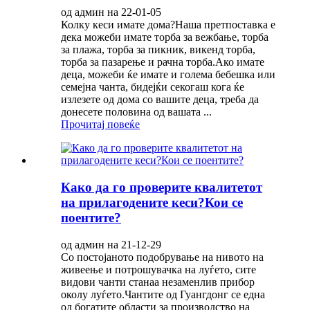
од админ на 22-01-05
Колку кеси имате дома?Наша претпоставка е
дека можеби имате торба за вежбање, торба
за плажа, торба за пикник, викенд торба,
торба за пазарење и рачна торба.Ако имате
деца, можеби ќе имате и голема бебешка или
семејна чанта, бидејќи секогаш кога ќе
излезете од дома со вашите деца, треба да
донесете половина од вашата ...
Прочитај повеќе
Како да го проверите квалитетот
на прилагодените кеси?Кои се
поентите?
од админ на 21-12-29
Со постојаното подобрување на нивото на
живеење и потрошувачка на луѓето, сите
видови чанти станаа незаменлив прибор
околу луѓето.Чантите од Гуангдонг се една
од богатите области за производство на