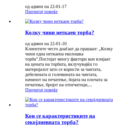
од админ на 22-01-17
Прочитај повеќе
Колку чини неткаен торба?
од админ на 22-01-10
Клиентите често доаѓаат да прашаат: „Колку
чини една неткаена еколошка
торба“.Постојат многу фактори кои влијаат
на цената на торбата, вклучувајќи го
материјалот што се користи за чантата,
дебелината и големината на чантата,
начинот на печатење, бојата на плочата за
печатење, бројот на отпечатоци,...
Прочитај повеќе
Кои се карактеристиките на
секојдневната торба?