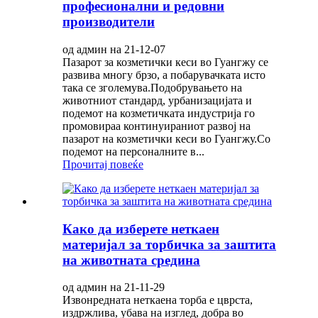
професионални и редовни
производители
од админ на 21-12-07
Пазарот за козметички кеси во Гуангжу се
развива многу брзо, а побарувачката исто
така се зголемува.Подобрувањето на
животниот стандард, урбанизацијата и
подемот на козметичката индустрија го
промовираа континуираниот развој на
пазарот на козметички кеси во Гуангжу.Со
подемот на персоналните в...
Прочитај повеќе
Како да изберете неткаен
материјал за торбичка за заштита
на животната средина
од админ на 21-11-29
Извонредната неткаена торба е цврста,
издржлива, убава на изглед, добра во