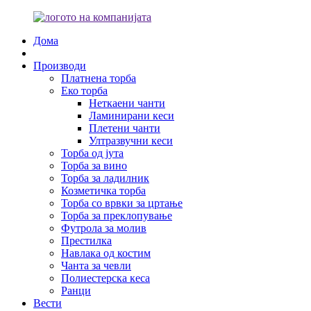
Дома
Производи
Платнена торба
Еко торба
Неткаени чанти
Ламинирани кеси
Плетени чанти
Ултразвучни кеси
Торба од јута
Торба за вино
Торба за ладилник
Козметичка торба
Торба со врвки за цртање
Торба за преклопување
Футрола за молив
Престилка
Навлака од костим
Чанта за чевли
Полиестерска кеса
Ранци
Вести