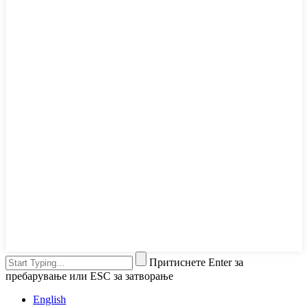
Притиснете Enter за
пребарување или ESC за затворање
English