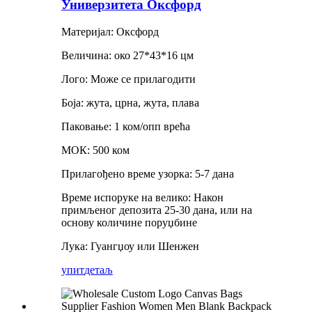
Универзитета Оксфорд
Материјал: Оксфорд
Величина: око 27*43*16 цм
Лого: Може се прилагодити
Боја: жута, црна, жута, плава
Паковање: 1 ком/опп врећа
МОК: 500 ком
Прилагођено време узорка: 5-7 дана
Време испоруке на велико: Након
примљеног депозита 25-30 дана, или на
основу количине поруџбине
Лука: Гуангџоу или Шенжен
упит
детаљ