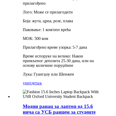
прилагођено
Лого: Може се прилагодити
Боја: жута, црна, розе, плава
Паковање: 1 ком/опп врећа
МОК: 500 ком
Прилагођено време узорка: 5-7 дана
Време испоруке на велико: Након
примљеног депозита 25-30 дана, или на
основу количине поруџбине
Лука: Гуангџоу или Шенжен
упит
детаљ
Модни ранац за лаптоп од 15,6
инча са УСБ ранцем за студенте