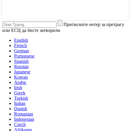
Притисните ентер за претрагу
или ЕСЦ да бисте затворили
English
French
German
Portuguese
Spanish
Russian
Japanese
Korean
Arabic
Irish
Greek
Turkish
Italian
Danish
Romanian
Indonesian
Czech
Afrikaans