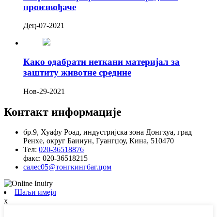
произвођаче
Дец-07-2021
Како одабрати неткани материјал за
заштиту животне средине
Нов-29-2021
Контакт информације
бр.9, Хуафу Роад, индустријска зона Донгхуа, град
Ренхе, округ Баииун, Гуангџоу, Кина, 510470
Тел:
020-36518876
факс:
020-36518215
салес05@тонгкингбаг.цом
Шаљи имејл
x