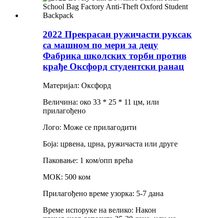
2022 Прекрасан ружичасти руксак
са машном по мери за децу
Фабрика школских торби против
крађе Оксфорд студентски ранац
Материјал: Оксфорд
Величина: око 33 * 25 * 11 цм, или
прилагођено
Лого: Може се прилагодити
Боја: црвена, црна, ружичаста или друге
Паковање: 1 ком/опп врећа
МОК: 500 ком
Прилагођено време узорка: 5-7 дана
Време испоруке на велико: Након