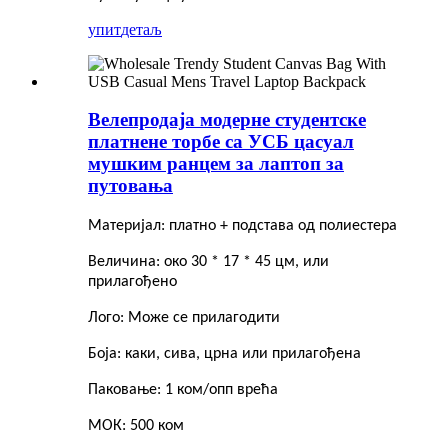
упит
детаљ
Велепродаја модерне студентске
платнене торбе са УСБ цасуал
мушким ранцем за лаптоп за
путовања
Материјал: платно + подстава од полиестера
Величина: око 30 * 17 * 45 цм, или
прилагођено
Лого: Може се прилагодити
Боја: каки, ​​сива, црна или прилагођена
Паковање: 1 ком/опп врећа
МОК: 500 ком