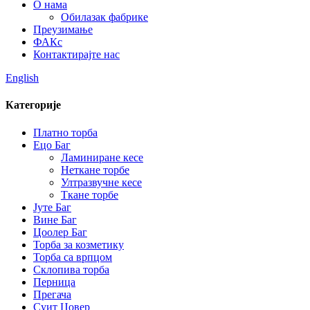
О нама
Обилазак фабрике
Преузимање
ФАКс
Контактирајте нас
English
Категорије
Платно торба
Ецо Баг
Ламиниране кесе
Неткане торбе
Ултразвучне кесе
Ткане торбе
Јуте Баг
Вине Баг
Цоолер Баг
Торба за козметику
Торба са врпцом
Склопива торба
Перница
Прегача
Суит Цовер