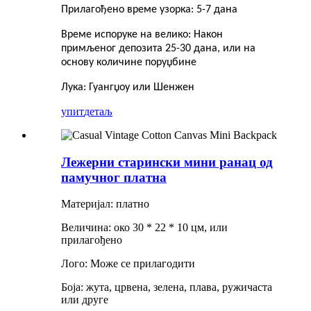
Прилагођено време узорка: 5-7 дана
Време испоруке на велико: Након
примљеног депозита 25-30 дана, или на
основу количине поруџбине
Лука: Гуангџоу или Шенжен
упит
детаљ
Лежерни старински мини ранац од
памучног платна
Материјал: платно
Величина: око 30 * 22 * ​​10 цм, или
прилагођено
Лого: Може се прилагодити
Боја: жута, црвена, зелена, плава, ружичаста
или друге