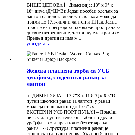
ВИШЕ ЏЕПОВА】 Димензије: 13″ к 9″ к
18″ инча (Д*Ш*В); Један посебан одељак за
лаптоп са подстављеном навлаком може да
прими до 17,3-инчни лаптоп и ИПад. Једна
пространа преграда за паковање пространа за
дневне потрепштине, техничку електронику.
Предњи претинац има м...
упит
детаљ
Женска платнена торба са УСБ
дизајном, студентски ранац за
лаптоп
››› ДИМЕНЗИЈА – 17.7”Х к 11.8”Д к 6.3”В
путни школски ранац за лаптоп, у ранац
може да стане лаптоп до 15.6” ›››
ЕКСТЕРНИ УСБ ПОРТ ПУЊАЧ – Помоћи
ће вам да пуните телефон, таблет и друго
уређаји лако и практично без отварања
ранца. ››› Структура: платнени ранац је
старински са пуно џепова. Укупно 6 џепова.