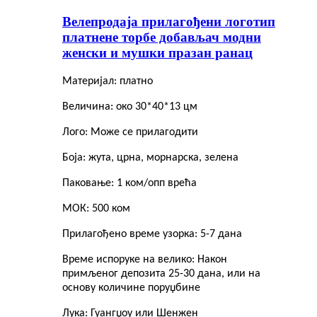
Велепродаја прилагођени логотип
платнене торбе добављач модни
женски и мушки празан ранац
Материјал: платно
Величина: око 30*40*13 цм
Лого: Може се прилагодити
Боја: жута, црна, морнарска, зелена
Паковање: 1 ком/опп врећа
МОК: 500 ком
Прилагођено време узорка: 5-7 дана
Време испоруке на велико: Након
примљеног депозита 25-30 дана, или на
основу количине поруџбине
Лука: Гуангџоу или Шенжен