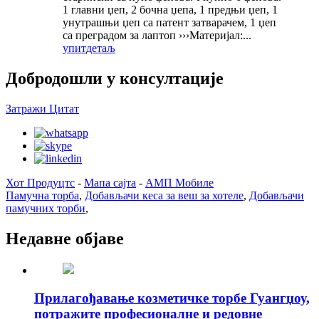
1 главни џеп, 2 бочна џепа, 1 предњи џеп, 1
унутрашњи џеп са патент затварачем, 1 џеп
са преградом за лаптоп ›››Материјал:...
упит
детаљ
Добродошли у консултације
Затражи Цитат
Хот Продуцтс
-
Мапа сајта
-
АМП Мобиле
Памучна торба
,
Добављачи кеса за веш за хотеле
,
Добављачи
памучних торби
,
Недавне објаве
Прилагођавање козметичке торбе Гуангџоу,
потражите професионалне и редовне