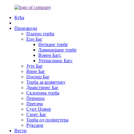
Кућа
Производи
Платно торба
Ецо Баг
Неткане торбе
Ламиниране торбе
Вовен Багс
Ултрасониц Багс
Јуте Баг
Вине Баг
Цоолер Баг
Торба за козметику
Дравстринг Баг
Склопива торба
Перница
Прегача
Суит Цовер
Схоес Баг
Торба од полиестера
Руксаци
Вести