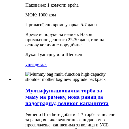
Паковање: 1 ком/опп врећа
МОК: 1000 ком
Прилагођено време узорка: 5-7 дана
Време испоруке на велико: Након
примљеног депозита 25-30 дана, или на
основу количине поруџбине
Лука: Гуангџоу или Шенжен
упит
детаљ
Мултифункционална торба за
маму на рамену, нова ранац за
надоградњу, великог капацитета
Увезено Шта ћете добити: 1 * торба за пелене
за ранац велике величине са подлогом за
пресвлачење, каишевима за колица и УСБ