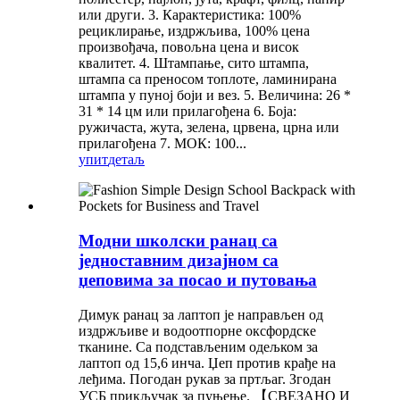
или други. 3. Карактеристика: 100%
рециклирање, издржљива, 100% цена
произвођача, повољна цена и висок
квалитет. 4. Штампање, сито штампа,
штампа са преносом топлоте, ламинирана
штампа у пуној боји и вез. 5. Величина: 26 *
31 * 14 цм или прилагођена 6. Боја:
ружичаста, жута, зелена, црвена, црна или
прилагођена 7. МОК: 100...
упит
детаљ
Модни школски ранац са
једноставним дизајном са
џеповима за посао и путовања
Димук ранац за лаптоп је направљен од
издржљиве и водоотпорне оксфордске
тканине. Са подстављеним одељком за
лаптоп од 15,6 инча. Џеп против крађе на
леђима. Погодан рукав за пртљаг. Згодан
УСБ прикључак за пуњење. 【СВЕЗАНО И