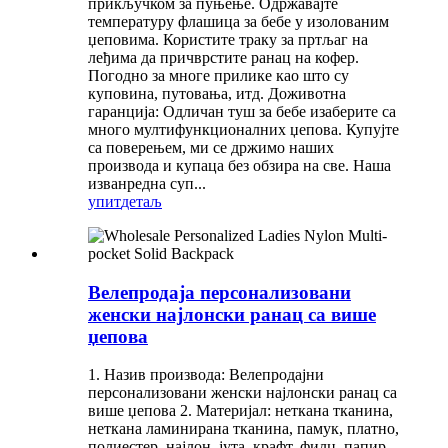
прикључком за пуњење. Одржавајте
температуру флашица за бебе у изолованим
џеповима. Користите траку за пртљаг на
леђима да причврстите ранац на кофер.
Погодно за многе прилике као што су
куповина, путовања, итд. Доживотна
гаранција: Одличан туш за бебе изаберите са
много мултифункционалних џепова. Купујте
са поверењем, ми се држимо наших
производа и купаца без обзира на све. Наша
изванредна суп...
упит
детаљ
Велепродаја персонализовани
женски најлонски ранац са више
џепова
1. Назив производа: Велепродајни
персонализовани женски најлонски ранац са
више џепова 2. Материјал: неткана тканина,
неткана ламинирана тканина, памук, платно,
полиестер, најлон, јута, крафт, филц, папир