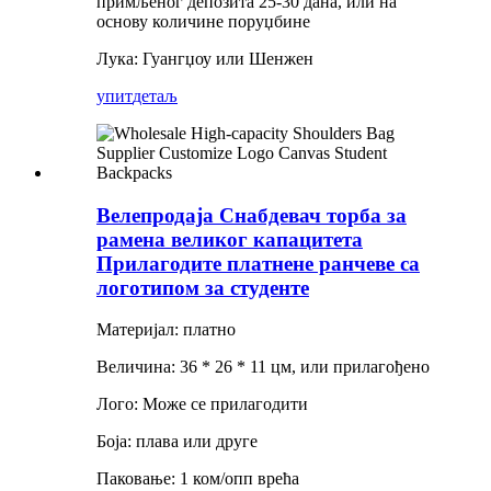
примљеног депозита 25-30 дана, или на
основу количине поруџбине
Лука: Гуангџоу или Шенжен
упит
детаљ
Велепродаја Снабдевач торба за
рамена великог капацитета
Прилагодите платнене ранчеве са
логотипом за студенте
Материјал: платно
Величина: 36 * 26 * 11 цм, или прилагођено
Лого: Може се прилагодити
Боја: плава или друге
Паковање: 1 ком/опп врећа