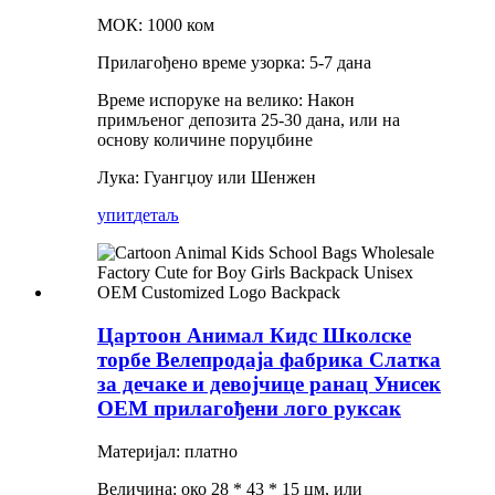
МОК: 1000 ком
Прилагођено време узорка: 5-7 дана
Време испоруке на велико: Након
примљеног депозита 25-30 дана, или на
основу количине поруџбине
Лука: Гуангџоу или Шенжен
упит
детаљ
Цартоон Анимал Кидс Школске
торбе Велепродаја фабрика Слатка
за дечаке и девојчице ранац Унисек
ОЕМ прилагођени лого руксак
Материјал: платно
Величина: око 28 * 43 * 15 цм, или