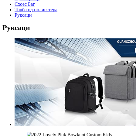
Схоес Баг
Торба од полиестера
Руксаци
Руксаци