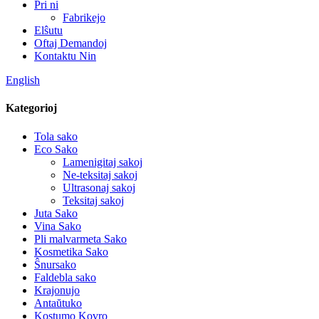
Pri ni
Fabrikejo
Elŝutu
Oftaj Demandoj
Kontaktu Nin
English
Kategorioj
Tola sako
Eco Sako
Lamenigitaj sakoj
Ne-teksitaj sakoj
Ultrasonaj sakoj
Teksitaj sakoj
Juta Sako
Vina Sako
Pli malvarmeta Sako
Kosmetika Sako
Ŝnursako
Faldebla sako
Krajonujo
Antaŭtuko
Kostumo Kovro