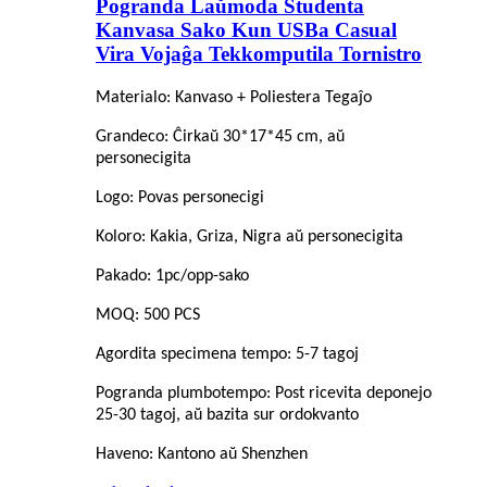
Pogranda Laŭmoda Studenta
Kanvasa Sako Kun USBa Casual
Vira Vojaĝa Tekkomputila Tornistro
Materialo: Kanvaso + Poliestera Tegaĵo
Grandeco: Ĉirkaŭ 30*17*45 cm, aŭ
personecigita
Logo: Povas personecigi
Koloro: Kakia, Griza, Nigra aŭ personecigita
Pakado: 1pc/opp-sako
MOQ: 500 PCS
Agordita specimena tempo: 5-7 tagoj
Pogranda plumbotempo: Post ricevita deponejo
25-30 tagoj, aŭ bazita sur ordokvanto
Haveno: Kantono aŭ Shenzhen