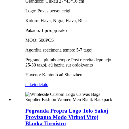
Grandeco: Ĉirkaŭ 27*43*16 cm
Logo: Povas personecigi
Koloro: Flava, Nigra, Flava, Blua
Pakado: 1 pc/opp-sako
MOQ: 500PCS
Agordita specimena tempo: 5-7 tagoj
Pogranda plumbotempo: Post ricevita deponejo
25-30 tagoj, aŭ bazita sur ordokvanto
Haveno: Kantono aŭ Shenzhen
enketo
detalo
Pogranda Propra Logo Tolo Sakoj
Provizanto Modo Virinoj Viroj
Blanka Tornistro