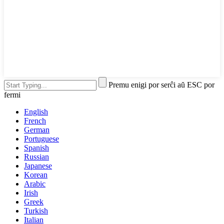
Premu enigi por serĉi aŭ ESC por
fermi
English
French
German
Portuguese
Spanish
Russian
Japanese
Korean
Arabic
Irish
Greek
Turkish
Italian