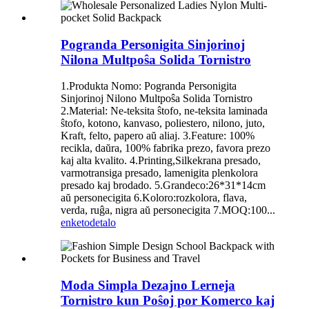
Pogranda Personigita Sinjorinoj
Nilona Multpoŝa Solida Tornistro
1.Produkta Nomo: Pogranda Personigita
Sinjorinoj Nilono Multpoŝa Solida Tornistro
2.Material: Ne-teksita ŝtofo, ne-teksita laminada
ŝtofo, kotono, kanvaso, poliestero, nilono, juto,
Kraft, felto, papero aŭ aliaj. 3.Feature: 100%
recikla, daŭra, 100% fabrika prezo, favora prezo
kaj alta kvalito. 4.Printing,Silkekrana presado,
varmotransiga presado, lamenigita plenkolora
presado kaj brodado. 5.Grandeco:26*31*14cm
aŭ personecigita 6.Koloro:rozkolora, flava,
verda, ruĝa, nigra aŭ personecigita 7.MOQ:100...
enketo
detalo
Moda Simpla Dezajno Lerneja
Tornistro kun Poŝoj por Komerco kaj