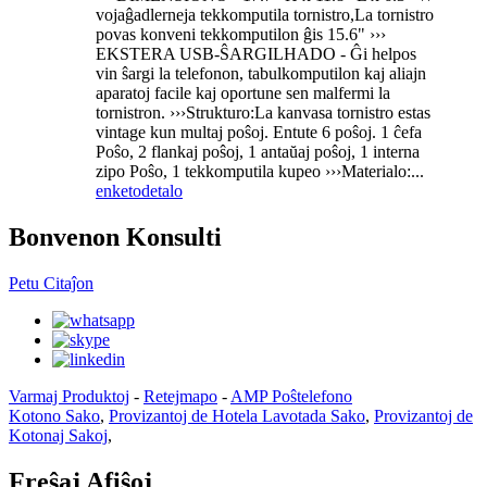
vojaĝadlerneja tekkomputila tornistro,La tornistro
povas konveni tekkomputilon ĝis 15.6" ›››
EKSTERA USB-ŜARGILHADO - Ĝi helpos
vin ŝargi la telefonon, tabulkomputilon kaj aliajn
aparatoj facile kaj oportune sen malfermi la
tornistron. ›››Strukturo:La kanvasa tornistro estas
vintage kun multaj poŝoj. Entute 6 poŝoj. 1 ĉefa
Poŝo, 2 flankaj poŝoj, 1 antaŭaj poŝoj, 1 interna
zipo Poŝo, 1 tekkomputila kupeo ›››Materialo:...
enketo
detalo
Bonvenon Konsulti
Petu Citaĵon
Varmaj Produktoj
-
Retejmapo
-
AMP Poŝtelefono
Kotono Sako
,
Provizantoj de Hotela Lavotada Sako
,
Provizantoj de
Kotonaj Sakoj
,
Freŝaj Afiŝoj