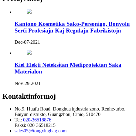
Kantono Kosmetika Sako-Personigo, Bonvolu
Serĉi Profesiajn Kaj Regulajn Fabrikistojn
Dec-07-2021
Kiel Elekti Neteksitan Mediprotektan Saka
Materialon
Nov-29-2021
Kontaktinformoj
No.9, Huafu Road, Donghua industria zono, Renhe-urbo,
Baiyun-distrikto, Guangzhou, Ĉinio, 510470
Tel:
020-36518876
Faksi:
020-36518215
sales05@tongxingbag.com