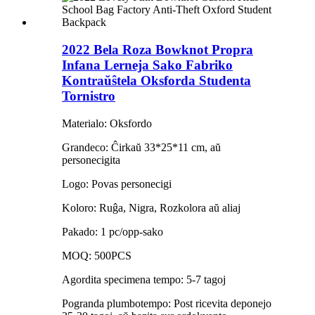
2022 Bela Roza Bowknot Propra
Infana Lerneja Sako Fabriko
Kontraŭŝtela Oksforda Studenta
Tornistro
Materialo: Oksfordo
Grandeco: Ĉirkaŭ 33*25*11 cm, aŭ
personecigita
Logo: Povas personecigi
Koloro: Ruĝa, Nigra, Rozkolora aŭ aliaj
Pakado: 1 pc/opp-sako
MOQ: 500PCS
Agordita specimena tempo: 5-7 tagoj
Pogranda plumbotempo: Post ricevita deponejo