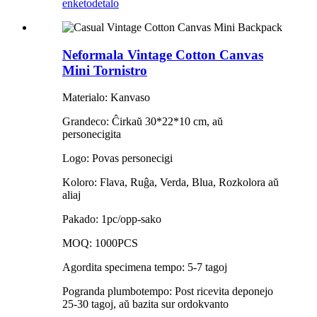
enketo
detalo
Neformala Vintage Cotton Canvas
Mini Tornistro
Materialo: Kanvaso
Grandeco: Ĉirkaŭ 30*22*10 cm, aŭ
personecigita
Logo: Povas personecigi
Koloro: Flava, Ruĝa, Verda, Blua, Rozkolora aŭ
aliaj
Pakado: 1pc/opp-sako
MOQ: 1000PCS
Agordita specimena tempo: 5-7 tagoj
Pogranda plumbotempo: Post ricevita deponejo
25-30 tagoj, aŭ bazita sur ordokvanto