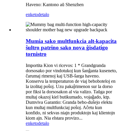
Haveno: Kantono aŭ Shenzhen
enketo
detalo
Mumia sako multfunkcia alt-kapacita
ŝultro patrino sako nova ĝisdatigo
tornistro
Importita Kion vi ricevos: 1 * Grandgranda
dorsosako por vindotukoj kun ŝanĝanta kuseneto,
ĉarumaj rimenoj kaj USB-ŝarga haveno.
Konservu la temperaturon de viaj beboboteloj en
la izolitaj poŝoj. Uzu pakaĵrimenon sur la dorso
por fiksi la dorsosakon al via valizo. Taŭga por
multaj okazoj kiel butikumado, vojaĝado, ktp.
Dumviva Garantio: Granda bebo-duŝejo elektu
kun multaj multfunkciaj poŝoj. Aĉetu kun
konfido, ni sekvas niajn produktojn kaj klientojn
kiom ajn. Nia elstara provizo...
enketo
detalo