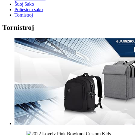
Ŝuoj Sako
Poliestera sako
Tornistroj
Tornistroj