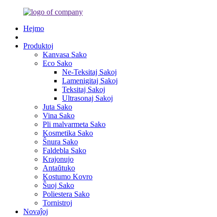
Hejmo
Produktoj
Kanvasa Sako
Eco Sako
Ne-Teksitaj Sakoj
Lamenigitaj Sakoj
Teksitaj Sakoj
Ultrasonaj Sakoj
Juta Sako
Vina Sako
Pli malvarmeta Sako
Kosmetika Sako
Ŝnura Sako
Faldebla Sako
Krajonujo
Antaŭtuko
Kostumo Kovro
Ŝuoj Sako
Poliestera Sako
Tornistroj
Novaĵoj