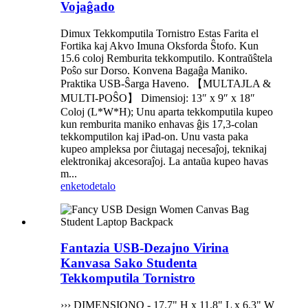
Vojaĝado
Dimux Tekkomputila Tornistro Estas Farita el
Fortika kaj Akvo Imuna Oksforda Ŝtofo. Kun
15.6 coloj Remburita tekkomputilo. Kontraŭŝtela
Poŝo sur Dorso. Konvena Bagaĝa Maniko.
Praktika USB-Ŝarga Haveno. 【MULTAJLA &
MULTI-POŜO】 Dimensioj: 13″ x 9″ x 18″
Coloj (L*W*H); Unu aparta tekkomputila kupeo
kun remburita maniko enhavas ĝis 17,3-colan
tekkomputilon kaj iPad-on. Unu vasta paka
kupeo ampleksa por ĉiutagaj necesaĵoj, teknikaj
elektronikaj akcesoraĵoj. La antaŭa kupeo havas
m...
enketo
detalo
Fantazia USB-Dezajno Virina
Kanvasa Sako Studenta
Tekkomputila Tornistro
››› DIMENSIONO - 17.7" H x 11.8" L x 6.3" W