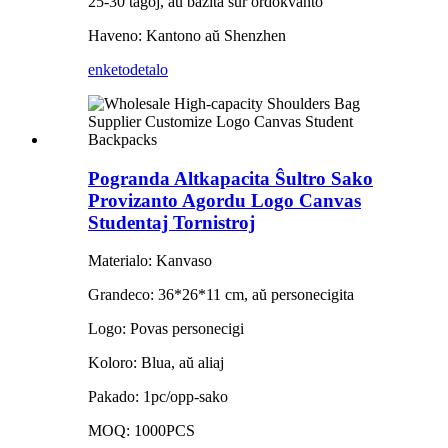
25-30 tagoj, aŭ bazita sur ordokvanto
Haveno: Kantono aŭ Shenzhen
enketo
detalo
Pogranda Altkapacita Ŝultro Sako
Provizanto Agordu Logo Canvas
Studentaj Tornistroj
Materialo: Kanvaso
Grandeco: 36*26*11 cm, aŭ personecigita
Logo: Povas personecigi
Koloro: Blua, aŭ aliaj
Pakado: 1pc/opp-sako
MOQ: 1000PCS