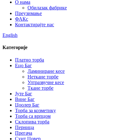
О нама
Обилазак фабрике
Преузимање
ФАКс
Контактирајте нас
English
Категорије
Платно торба
Ецо Баг
Ламиниране кесе
Неткане торбе
Ултразвучне кесе
Ткане торбе
Јуте Баг
Вине Баг
Цоолер Баг
Торба за козметику
Торба са врпцом
Склопива торба
Перница
Прегача
Суит Цовер