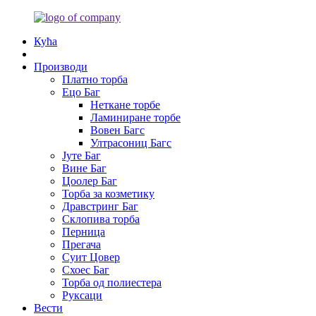
Кућа
Производи
Платно торба
Ецо Баг
Неткане торбе
Ламиниране торбе
Вовен Багс
Ултрасониц Багс
Јуте Баг
Вине Баг
Цоолер Баг
Торба за козметику
Дравстринг Баг
Склопива торба
Перница
Прегача
Суит Цовер
Схоес Баг
Торба од полиестера
Руксаци
Вести