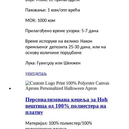
Паковање: 1 ком/опп врећа
МОК: 1000 ком
Прилагођено време узорка: 5-7 дана
Време испоруке на велико: Након
примљеног депозита 25-30 дана, или на
основу количине поруџбине
Лука: Гуангџоу или Шенжен
упит
детаљ
Персонализована кецеља за Ноћ
вештица од 100% полиестера на
платну
Материјал: 100% полиестер/100%