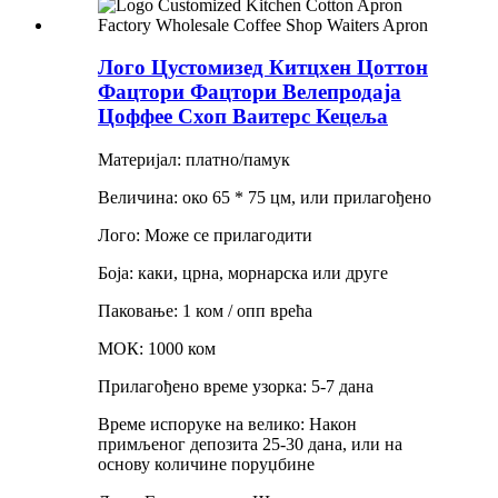
Лого Цустомизед Китцхен Цоттон
Фацтори Фацтори Велепродаја
Цоффее Схоп Ваитерс Кецеља
Материјал: платно/памук
Величина: око 65 * 75 цм, или прилагођено
Лого: Може се прилагодити
Боја: каки, ​​црна, морнарска или друге
Паковање: 1 ком / опп врећа
МОК: 1000 ком
Прилагођено време узорка: 5-7 дана
Време испоруке на велико: Након
примљеног депозита 25-30 дана, или на
основу количине поруџбине