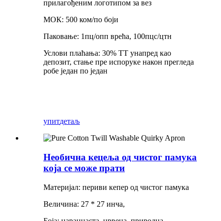
прилагођеним логотипом за вез
МОК: 500 ком/по боји
Паковање: 1пц/опп врећа, 100пцс/цтн
Услови плаћања: 30% ТТ унапред као
депозит, стање пре испоруке након прегледа
робе један по један
упит
детаљ
Необична кецеља од чистог памука
која се може прати
Материјал: периви кепер од чистог памука
Величина: 27 * 27 инча,
Боја: наранџаста, црвена, природна