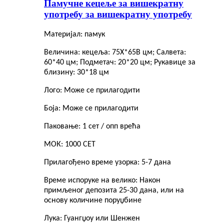
Памучне кецеље за вишекратну
употребу за вишекратну употребу
Материјал: памук
Величина: кецеља: 75Х*65В цм; Салвета:
60*40 цм; Подметач: 20*20 цм; Рукавице за
близину: 30*18 цм
Лого: Може се прилагодити
Боја: Може се прилагодити
Паковање: 1 сет / опп врећа
МОК: 1000 СЕТ
Прилагођено време узорка: 5-7 дана
Време испоруке на велико: Након
примљеног депозита 25-30 дана, или на
основу количине поруџбине
Лука: Гуангџоу или Шенжен