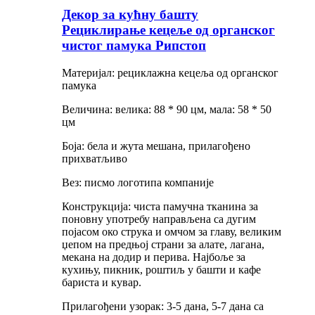
Декор за кућну башту
Рециклирање кецеље од органског
чистог памука Рипстоп
Материјал: рециклажна кецеља од органског
памука
Величина: велика: 88 * 90 цм, мала: 58 * 50
цм
Боја: бела и жута мешана, прилагођено
прихватљиво
Вез: писмо логотипа компаније
Конструкција: чиста памучна тканина за
поновну употребу направљена са дугим
појасом око струка и омчом за главу, великим
џепом на предњој страни за алате, лагана,
мекана на додир и перива. Најбоље за
кухињу, пикник, роштиљ у башти и кафе
бариста и кувар.
Прилагођени узорак: 3-5 дана, 5-7 дана са