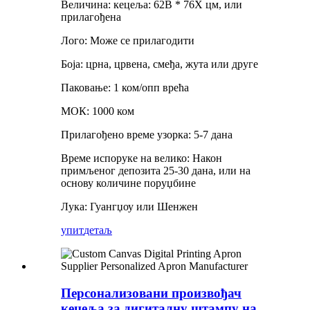
Величина: кецеља: 62В * 76Х цм, или
прилагођена
Лого: Може се прилагодити
Боја: црна, црвена, смеђа, жута или друге
Паковање: 1 ком/опп врећа
МОК: 1000 ком
Прилагођено време узорка: 5-7 дана
Време испоруке на велико: Након
примљеног депозита 25-30 дана, или на
основу количине поруџбине
Лука: Гуангџоу или Шенжен
упит
детаљ
Персонализовани произвођач
кецеља за дигиталну штампу на