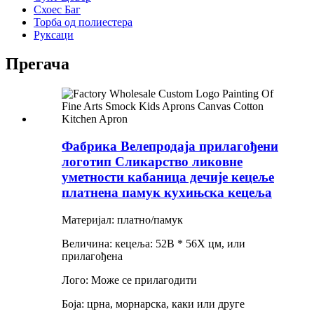
Схоес Баг
Торба од полиестера
Руксаци
Прегача
Фабрика Велепродаја прилагођени
логотип Сликарство ликовне
уметности кабаница дечије кецеље
платнена памук кухињска кецеља
Материјал: платно/памук
Величина: кецеља: 52В * 56Х цм, или
прилагођена
Лого: Може се прилагодити
Боја: црна, морнарска, каки или друге