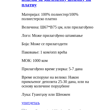
платну
Материјал: 100% полиестер/100%
полиестерско платно
Величина: Ш67*В75 цм, или прилагођено
Лого: Може прилагођено штампање
Боја: Може се прилагодити
Паковање: 1 ком/опп врећа
МОК: 1000 ком
Прилагођено време узорка: 5-7 дана
Време испоруке на велико: Након
примљеног депозита 25-30 дана, или на
основу количине поруџбине
Лука: Гуангџоу или Шенжен
упит
детаљ