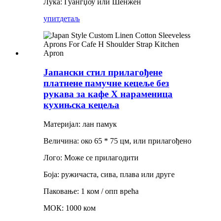
Лука: Гуангџоу или Шенжен
упит
детаљ
Јапански стил прилагођене
платнене памучне кецеље без
рукава за кафе Х нараменица
кухињска кецеља
Материјал: лан памук
Величина: око 65 * 75 цм, или прилагођено
Лого: Може се прилагодити
Боја: ружичаста, сива, плава или друге
Паковање: 1 ком / опп врећа
МОК: 1000 ком