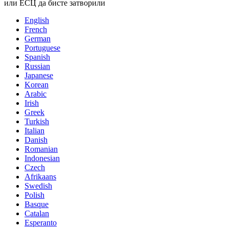
или ЕСЦ да бисте затворили
English
French
German
Portuguese
Spanish
Russian
Japanese
Korean
Arabic
Irish
Greek
Turkish
Italian
Danish
Romanian
Indonesian
Czech
Afrikaans
Swedish
Polish
Basque
Catalan
Esperanto