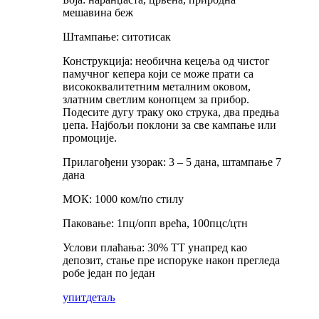
мешавина беж
Штампање: ситотисак
Конструкција: необична кецеља од чистог
памучног кепера који се може прати са
висококвалитетним металним оковом,
златним светлим конопцем за прибор.
Подесите дугу траку око струка, два предња
џепа. Најбољи поклони за све кампање или
промоције.
Прилагођени узорак: 3 – 5 дана, штампање 7
дана
МОК: 1000 ком/по стилу
Паковање: 1пц/опп врећа, 100пцс/цтн
Услови плаћања: 30% ТТ унапред као
депозит, стање пре испоруке након прегледа
робе један по један
упит
детаљ