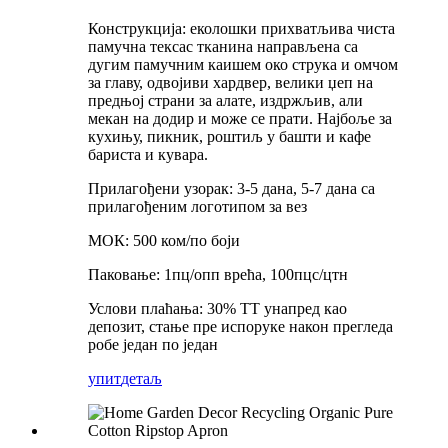
Конструкција: еколошки прихватљива чиста
памучна тексас тканина направљена са
дугим памучним каишем око струка и омчом
за главу, одвојиви хардвер, велики џеп на
предњој страни за алате, издржљив, али
мекан на додир и може се прати. Најбоље за
кухињу, пикник, роштиљ у башти и кафе
бариста и кувара.
Прилагођени узорак: 3-5 дана, 5-7 дана са
прилагођеним логотипом за вез
МОК: 500 ком/по боји
Паковање: 1пц/опп врећа, 100пцс/цтн
Услови плаћања: 30% ТТ унапред као
депозит, стање пре испоруке након прегледа
робе један по један
упит
детаљ