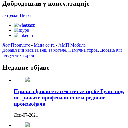
Добродошли у консултације
Затражи Цитат
Хот Продуцтс
-
Мапа сајта
-
АМП Мобиле
Добављачи кеса за веш за хотеле
,
Памучна торба
,
Добављачи
памучних торби
,
Недавне објаве
Прилагођавање козметичке торбе Гуангџоу,
потражите професионалне и редовне
произвођаче
Дец-07-2021