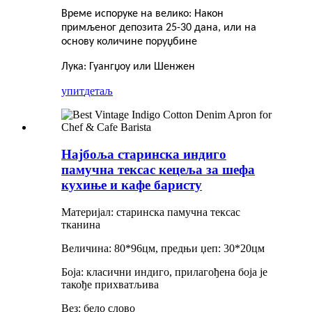
Време испоруке на велико: Након
примљеног депозита 25-30 дана, или на
основу количине поруџбине
Лука: Гуангџоу или Шенжен
упит
детаљ
Најбоља старинска индиго
памучна тексас кецеља за шефа
кухиње и кафе баристу
Материјал: старинска памучна тексас
тканина
Величина: 80*96цм, предњи џеп: 30*20цм
Боја: класични индиго, прилагођена боја је
такође прихватљива
Вез: бело слово