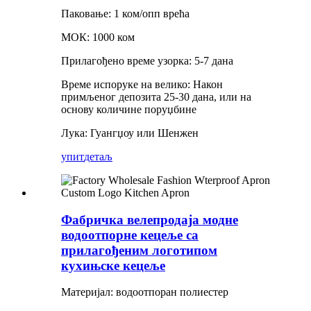
Паковање: 1 ком/опп врећа
МОК: 1000 ком
Прилагођено време узорка: 5-7 дана
Време испоруке на велико: Након
примљеног депозита 25-30 дана, или на
основу количине поруџбине
Лука: Гуангџоу или Шенжен
упит
детаљ
Фабричка велепродаја модне
водоотпорне кецеље са
прилагођеним логотипом
кухињске кецеље
Материјал: водоотпоран полиестер