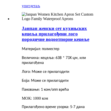
упит
детаљ
Јанпан женски сет кухињских
кецеља прилагођени лого
породичне водоотпорне кецеље
Материјал: полиестер
Величина: кецеља: 63В * 73Х цм, или
прилагођена
Лого: Може се прилагодити
Боја: Може се прилагодити
Паковање: 1 ком/опп врећа
МОК: 1000 ком
Прилагођено време узорка: 5-7 дана