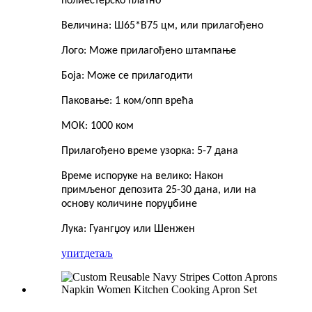
полиестерско платно
Величина: Ш65*В75 цм, или прилагођено
Лого: Може прилагођено штампање
Боја: Може се прилагодити
Паковање: 1 ком/опп врећа
МОК: 1000 ком
Прилагођено време узорка: 5-7 дана
Време испоруке на велико: Након
примљеног депозита 25-30 дана, или на
основу количине поруџбине
Лука: Гуангџоу или Шенжен
упит
детаљ