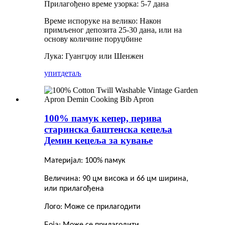
Прилагођено време узорка: 5-7 дана
Време испоруке на велико: Након
примљеног депозита 25-30 дана, или на
основу количине поруџбине
Лука: Гуангџоу или Шенжен
упит
детаљ
100% памук кепер, перива
старинска баштенска кецеља
Демин кецеља за кување
Материјал: 100% памук
Величина: 90 цм висока и 66 цм ширина,
или прилагођена
Лого: Може се прилагодити
Боја: Може се прилагодити