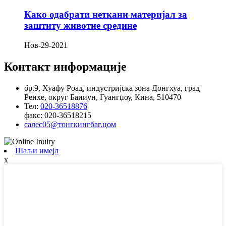
Како одабрати неткани материјал за
заштиту животне средине
Нов-29-2021
Контакт информације
бр.9, Хуафу Роад, индустријска зона Донгхуа, град
Ренхе, округ Баииун, Гуангџоу, Кина, 510470
Тел:
020-36518876
факс:
020-36518215
салес05@тонгкингбаг.цом
Шаљи имејл
x