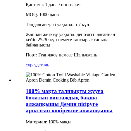
Қаптама: 1 дана / опп пакет
MOQ: 1000 дана
Таңдалған үлгі уақыты: 5-7 күн
Жаппай жеткізу уақыты: депозитті алғаннан
кейін 25-30 күн немесе тапсырыс санына
байланысты
Порт: Гуанчжоу немесе Шэньчжэнь
сұрау
деталь
100% мақта талшықты жууға
болатын винтаждық бақша
алжапқышы Демин пісіруге
арналған көкірекше алжапқышы
Материал: 100% мақта