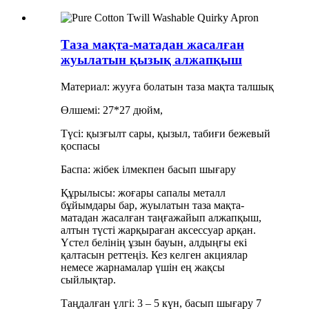
Таза мақта-матадан жасалған
жуылатын қызық алжапқыш
Материал: жууға болатын таза мақта талшық
Өлшемі: 27*27 дюйм,
Түсі: қызғылт сары, қызыл, табиғи бежевый
қоспасы
Баспа: жібек ілмекпен басып шығару
Құрылысы: жоғары сапалы металл
бұйымдары бар, жуылатын таза мақта-
матадан жасалған таңғажайып алжапқыш,
алтын түсті жарқыраған аксессуар арқан.
Үстел белінің ұзын бауын, алдыңғы екі
қалтасын реттеңіз. Кез келген акциялар
немесе жарнамалар үшін ең жақсы
сыйлықтар.
Таңдалған үлгі: 3 – 5 күн, басып шығару 7