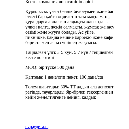
Кесте: компания логотипінің әріпі
Құрылысы: ұзын белдік белбеуімен және бас
ілмегі бар қайта өңделетін таза мақта мата,
құралдарға арналған алдыңғы жағындағы
үлкен қалта, жеңіл салмақты, жұмсақ жанасу
сезімі және жууға болады. Ас үйге,
пикникке, бақша кешіне барбекю және кафе
бариста мен аспаз үшін ең жақсысы.
Таңдалған үлгі: 3-5 күн, 5-7 күн / теңшелген
кесте логотипі
MOQ: бір түске 500 дана
Қаптама: 1 дана/опп пакет, 100 дана/ctn
Төлем шарттары: 30% TT алдын ала депозит
ретінде, тауарларды бір-бірлеп тексергеннен
кейін жөнелтілгенге дейінгі қалдық
сұрау
деталь