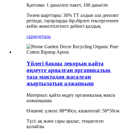
Қаптама: 1 дана/опп пакет, 100 дана/ctn
Төлем шарттары: 30% TT алдын ала депозит
ретінде, тауарларды бір-бірлеп тексергеннен
кейін жөнелтілгенге дейінгі қалдық
сұрау
деталь
Үйдегі бақша декорын қайта
өңдеуге арналған органикалық
таза мақтадан жасалған
жыртылатын алжапқыш
Материал: қайта өңдеу органикалық мақта
алжапқышы
Өлшемі: үлкен: 88*90cn, кішкентай: 58*50см
Түсі: ақ және сары аралас, теңшелген
қолайлы