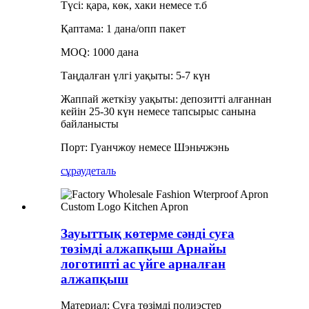
Түсі: қара, көк, хаки немесе т.б
Қаптама: 1 дана/опп пакет
MOQ: 1000 дана
Таңдалған үлгі уақыты: 5-7 күн
Жаппай жеткізу уақыты: депозитті алғаннан
кейін 25-30 күн немесе тапсырыс санына
байланысты
Порт: Гуанчжоу немесе Шэньчжэнь
сұрау
деталь
Зауыттық көтерме сәнді суға
төзімді алжапқыш Арнайы
логотипті ас үйге арналған
алжапқыш
Материал: Суға төзімді полиэстер