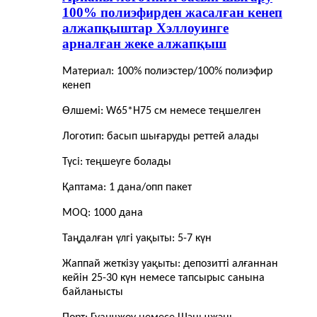
100% полиэфирден жасалған кенеп
алжапқыштар Хэллоуинге
арналған жеке алжапқыш
Материал: 100% полиэстер/100% полиэфир
кенеп
Өлшемі: W65*H75 см немесе теңшелген
Логотип: басып шығаруды реттей алады
Түсі: теңшеуге болады
Қаптама: 1 дана/опп пакет
MOQ: 1000 дана
Таңдалған үлгі уақыты: 5-7 күн
Жаппай жеткізу уақыты: депозитті алғаннан
кейін 25-30 күн немесе тапсырыс санына
байланысты