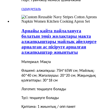
Порт: Гуанчжоу немесе Шэньчжэнь
сұрау
деталь
Арнайы қайта пайдалануға
болатын теңіз жолақтары мақта
алжапқыштары майлық әйелдерге
арналған ас пісіруге арналған
алжапқыштар жиынтығы
Материал: Мақта
Өлшемі: алжапқыш: 75H*65W см; Майлық:
60*40 см; Жағалаушы: 20*20 см; Жақындық
қолғаптары: 30*18 см
Логотип: теңшеуге болады
Түсі: теңшеуге болады
Қаптама: 1 жиынтық / опп пакет