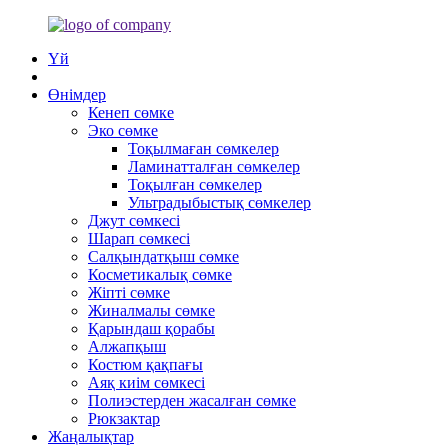
Үй
Өнімдер
Кенеп сөмке
Эко сөмке
Тоқылмаған сөмкелер
Ламинатталған сөмкелер
Тоқылған сөмкелер
Ультрадыбыстық сөмкелер
Джут сөмкесі
Шарап сөмкесі
Салқындатқыш сөмке
Косметикалық сөмке
Жіпті сөмке
Жиналмалы сөмке
Қарындаш қорабы
Алжапқыш
Костюм қақпағы
Аяқ киім сөмкесі
Полиэстерден жасалған сөмке
Рюкзактар
Жаңалықтар