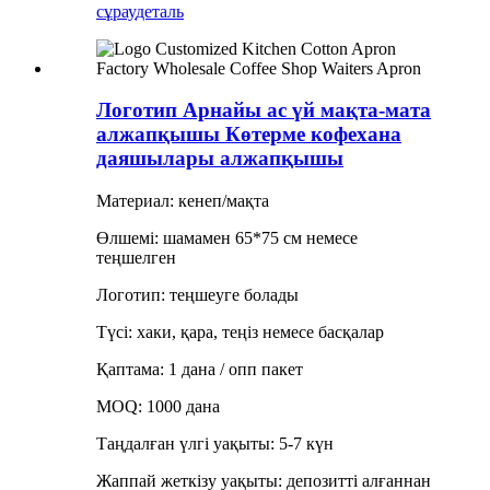
сұрау
деталь
Логотип Арнайы ас үй мақта-мата
алжапқышы Көтерме кофехана
даяшылары алжапқышы
Материал: кенеп/мақта
Өлшемі: шамамен 65*75 см немесе
теңшелген
Логотип: теңшеуге болады
Түсі: хаки, қара, теңіз немесе басқалар
Қаптама: 1 дана / опп пакет
MOQ: 1000 дана
Таңдалған үлгі уақыты: 5-7 күн
Жаппай жеткізу уақыты: депозитті алғаннан