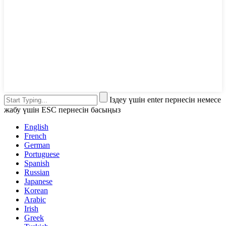
Іздеу үшін enter пернесін немесе
жабу үшін ESC пернесін басыңыз
English
French
German
Portuguese
Spanish
Russian
Japanese
Korean
Arabic
Irish
Greek