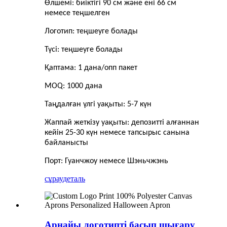
Өлшемі: биіктігі 90 см және ені 66 см
немесе теңшелген
Логотип: теңшеуге болады
Түсі: теңшеуге болады
Қаптама: 1 дана/опп пакет
MOQ: 1000 дана
Таңдалған үлгі уақыты: 5-7 күн
Жаппай жеткізу уақыты: депозитті алғаннан
кейін 25-30 күн немесе тапсырыс санына
байланысты
Порт: Гуанчжоу немесе Шэньчжэнь
сұрау
деталь
Арнайы логотипті басып шығару