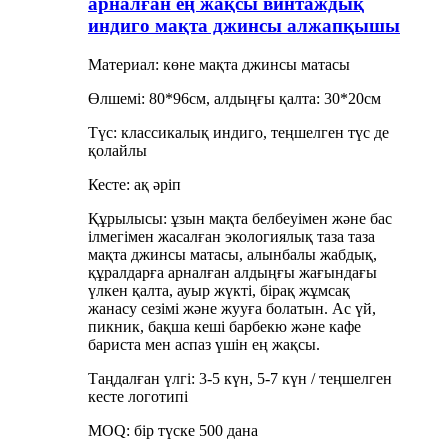
арналған ең жақсы винтаждық
индиго мақта джинсы алжапқышы
Материал: көне мақта джинсы матасы
Өлшемі: 80*96см, алдыңғы қалта: 30*20см
Түс: классикалық индиго, теңшелген түс де
қолайлы
Кесте: ақ әріп
Құрылысы: ұзын мақта белбеуімен және бас
ілмегімен жасалған экологиялық таза таза
мақта джинсы матасы, алынбалы жабдық,
құралдарға арналған алдыңғы жағындағы
үлкен қалта, ауыр жүкті, бірақ жұмсақ
жанасу сезімі және жууға болатын. Ас үй,
пикник, бақша кеші барбекю және кафе
бариста мен аспаз үшін ең жақсы.
Таңдалған үлгі: 3-5 күн, 5-7 күн / теңшелген
кесте логотипі
MOQ: бір түске 500 дана