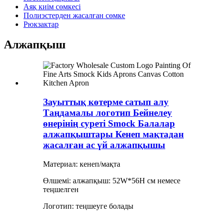
Аяқ киім сөмкесі
Полиэстерден жасалған сөмке
Рюкзактар
Алжапқыш
Зауыттық көтерме сатып алу
Таңдамалы логотип Бейнелеу
өнерінің суреті Smock Балалар
алжапқыштары Кенеп мақтадан
жасалған ас үй алжапқышы
Материал: кенеп/мақта
Өлшемі: алжапқыш: 52W*56H см немесе
теңшелген
Логотип: теңшеуге болады