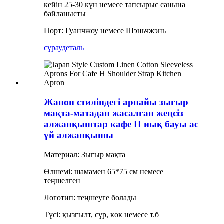
кейін 25-30 күн немесе тапсырыс санына
байланысты
Порт: Гуанчжоу немесе Шэньчжэнь
сұрау
деталь
Жапон стиліндегі арнайы зығыр
мақта-матадан жасалған жеңсіз
алжапқыштар кафе H иық бауы ас
үй алжапқышы
Материал: Зығыр мақта
Өлшемі: шамамен 65*75 см немесе
теңшелген
Логотип: теңшеуге болады
Түсі: қызғылт, сұр, көк немесе т.б