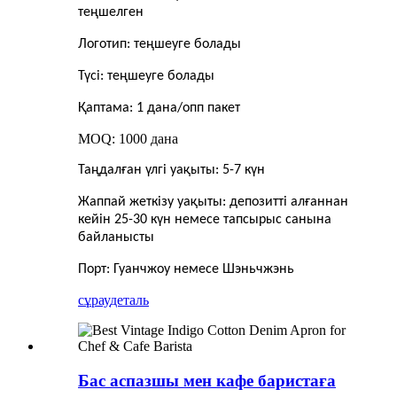
теңшелген
Логотип: теңшеуге болады
Түсі: теңшеуге болады
Қаптама: 1 дана/опп пакет
MOQ: 1000 дана
Таңдалған үлгі уақыты: 5-7 күн
Жаппай жеткізу уақыты: депозитті алғаннан
кейін 25-30 күн немесе тапсырыс санына
байланысты
Порт: Гуанчжоу немесе Шэньчжэнь
сұрау
деталь
Бас аспазшы мен кафе баристаға