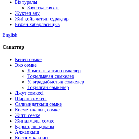
Біз туралы
Зауытқа саяхат
Жүктеп алу
Жиі қойылатын сұрақтар
Бізбен хабарласыңыз
English
Санаттар
Кенеп сөмке
Эко сөмке
Ламинатталған сөмкелер
Тоқылмаған сөмкелер
Ультрадыбыстық сөмкелер
Тоқылған сөмкелер
Джут сөмкесі
Шарап сөмкесі
Салқындатқыш сөмке
Косметикалық сөмке
Жіпті сөмке
Жиналмалы сөмке
Қарындаш қорабы
Алжапқыш
Костюм қақпағы