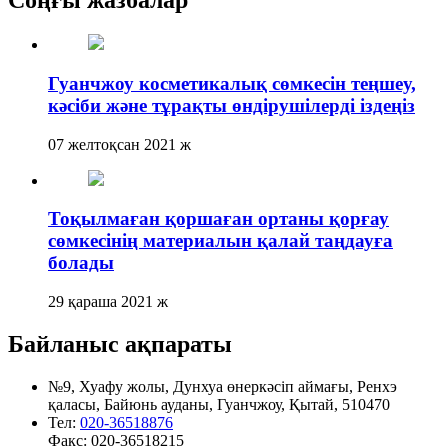
Соңғы жазбалар
Гуанчжоу косметикалық сөмкесін теңшеу,
кәсіби және тұрақты өндірушілерді іздеңіз
07 желтоқсан 2021 ж
Тоқылмаған қоршаған ортаны қорғау
сөмкесінің материалын қалай таңдауға
болады
29 қараша 2021 ж
Байланыс ақпараты
№9, Хуафу жолы, Дунхуа өнеркәсіп аймағы, Ренхэ
қаласы, Байюнь ауданы, Гуанчжоу, Қытай, 510470
Тел:
020-36518876
Факс:
020-36518215