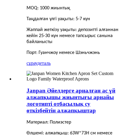
MOQ: 1000 жиынтық
Таңдалған үлгі уақыты: 5-7 күн
Жаппай жеткізу уақыты: депозитті алғаннан
кейін 25-30 күн немесе тапсырыс санына
байланысты
Порт: Гуанчжоу немесе Шэньчжэнь
сұрау
деталь
Janpan Әйелдерге арналған ас үй
алжапқышы жиынтығы арнайы
логотипті отбасылық су
өткізбейтін алжапқыштар
Материал: Полиэстер
Өлшемі: алжапқыш: 63W*73H см немесе