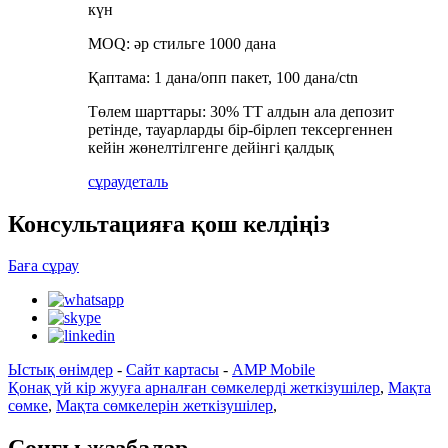
күн
MOQ: әр стильге 1000 дана
Қаптама: 1 дана/опп пакет, 100 дана/ctn
Төлем шарттары: 30% TT алдын ала депозит
ретінде, тауарларды бір-бірлеп тексергеннен
кейін жөнелтілгенге дейінгі қалдық
сұрау
деталь
Консультацияға қош келдіңіз
Баға сұрау
Ыстық өнімдер
-
Сайт картасы
-
AMP Mobile
Қонақ үй кір жууға арналған сөмкелерді жеткізушілер
,
Мақта
сөмке
,
Мақта сөмкелерін жеткізушілер
,