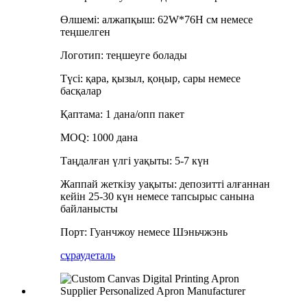
Өлшемі: алжапқыш: 62W*76H см немесе
теңшелген
Логотип: теңшеуге болады
Түсі: қара, қызыл, қоңыр, сары немесе
басқалар
Қаптама: 1 дана/опп пакет
MOQ: 1000 дана
Таңдалған үлгі уақыты: 5-7 күн
Жаппай жеткізу уақыты: депозитті алғаннан
кейін 25-30 күн немесе тапсырыс санына
байланысты
Порт: Гуанчжоу немесе Шэньчжэнь
сұрау
деталь