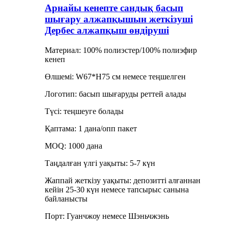
Арнайы кенепте сандық басып
шығару алжапқышын жеткізуші
Дербес алжапқыш өндіруші
Материал: 100% полиэстер/100% полиэфир
кенеп
Өлшемі: W67*H75 см немесе теңшелген
Логотип: басып шығаруды реттей алады
Түсі: теңшеуге болады
Қаптама: 1 дана/опп пакет
MOQ: 1000 дана
Таңдалған үлгі уақыты: 5-7 күн
Жаппай жеткізу уақыты: депозитті алғаннан
кейін 25-30 күн немесе тапсырыс санына
байланысты
Порт: Гуанчжоу немесе Шэньчжэнь