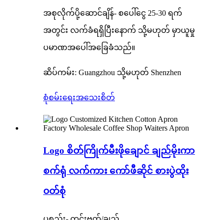
အစုလိုက်ပို့ဆောင်ချိန်- စပေါ်ငွေ 25-30 ရက်
အတွင်း လက်ခံရရှိပြီးနောက် သို့မဟုတ် မှာယူမှု
ပမာဏအပေါ်အခြေခံသည်။
ဆိပ်ကမ်း: Guangzhou သို့မဟုတ် Shenzhen
စုံစမ်းရေး
အသေးစိတ်
Logo စိတ်ကြိုက်မီးဖိုချောင် ချည်မိုးကာ
စက်ရုံ လက်ကား ကော်ဖီဆိုင် စားပွဲထိုး
၀တ်စုံ
ပစ္စည်း- ကင်းဗတ်/ချည်