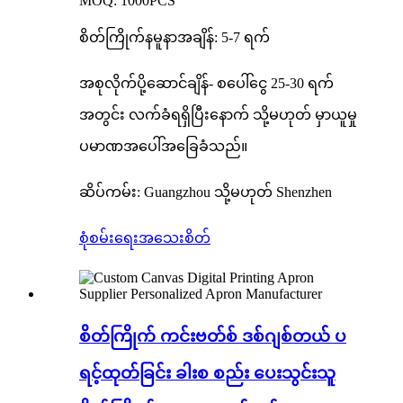
MOQ: 1000PCS
စိတ်ကြိုက်နမူနာအချိန်: 5-7 ရက်
အစုလိုက်ပို့ဆောင်ချိန်- စပေါ်ငွေ 25-30 ရက်
အတွင်း လက်ခံရရှိပြီးနောက် သို့မဟုတ် မှာယူမှု
ပမာဏအပေါ်အခြေခံသည်။
ဆိပ်ကမ်း: Guangzhou သို့မဟုတ် Shenzhen
စုံစမ်းရေး
အသေးစိတ်
စိတ်ကြိုက် ကင်းဗတ်စ် ဒစ်ဂျစ်တယ် ပ
ရင့်ထုတ်ခြင်း ခါးစ စည်း ပေးသွင်းသူ