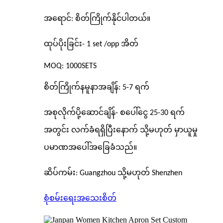
အရောင်: စိတ်ကြိုက်နိုင်ပါတယ်။
ထုပ်ပိုးခြင်း- 1 set /opp အိတ်
MOQ: 1000SETS
စိတ်ကြိုက်နမူနာအချိန်: 5-7 ရက်
အစုလိုက်ပို့ဆောင်ချိန်- စပေါ်ငွေ 25-30 ရက်
အတွင်း လက်ခံရရှိပြီးနောက် သို့မဟုတ် မှာယူမှု
ပမာဏအပေါ်အခြေခံသည်။
ဆိပ်ကမ်း: Guangzhou သို့မဟုတ် Shenzhen
စုံစမ်းရေး
အသေးစိတ်