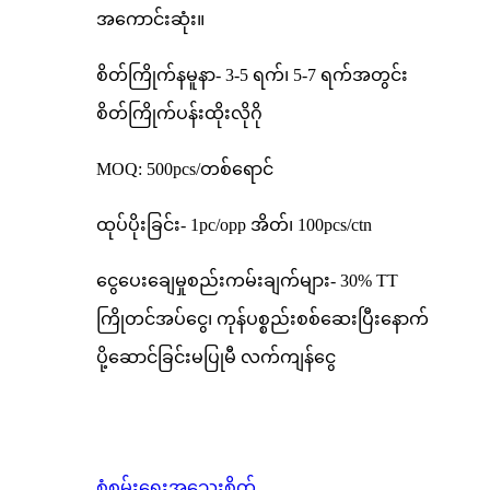
အကောင်းဆုံး။
စိတ်ကြိုက်နမူနာ- 3-5 ရက်၊ 5-7 ရက်အတွင်း
စိတ်ကြိုက်ပန်းထိုးလိုဂို
MOQ: 500pcs/တစ်ရောင်
ထုပ်ပိုးခြင်း- 1pc/opp အိတ်၊ 100pcs/ctn
ငွေပေးချေမှုစည်းကမ်းချက်များ- 30% TT
ကြိုတင်အပ်ငွေ၊ ကုန်ပစ္စည်းစစ်ဆေးပြီးနောက်
ပို့ဆောင်ခြင်းမပြုမီ လက်ကျန်ငွေ
စုံစမ်းရေး
အသေးစိတ်