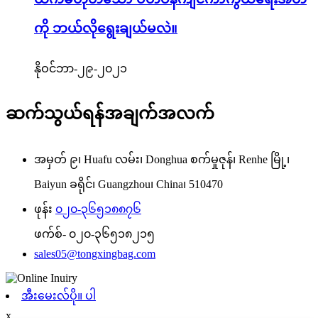
ကို ဘယ်လိုရွေးချယ်မလဲ။
နိုဝင်ဘာ-၂၉-၂၀၂၁
ဆက်သွယ်ရန်အချက်အလက်
အမှတ် ၉၊ Huafu လမ်း၊ Donghua စက်မှုဇုန်၊ Renhe မြို့၊
Baiyun ခရိုင်၊ Guangzhou၊ China၊ 510470
ဖုန်း
၀၂၀-၃၆၅၁၈၈၇၆
ဖက်စ်-
၀၂၀-၃၆၅၁၈၂၁၅
sales05@tongxingbag.com
အီးမေးလ်ပို။ ပါ
x