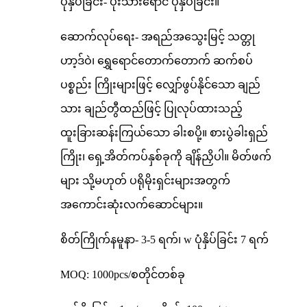
ပုံနှိပ်ခြင်း- ပိုးသားရောင် ပုံနှိပ်ခြင်း။
ဆောက်လုပ်ရေး- အရည်အသွေးမြင့် သတ္တု
ဟာ့ဒ်ဝဲ၊ ရွှေရောင်တောက်တောက် ဆက်စပ်
ပစ္စည်း ကြိုးများဖြင့် လျှော်ဖွပ်နိုင်သော ချည်
သား ချည်တွီထည်ဖြင့် ပြုလုပ်ထားသည့်
ထူးခြားဆန်းကြယ်သော ခါးစပို့။ စားပွဲခါးရှည်
ကြိုး၊ ရှေ့အိတ်ကပ်နှစ်ခုကို ချိန်ညှိပါ။ မိတ်ဖက်
များ သို့မဟုတ် ပရိုမိုးရှင်းများအတွက်
အကောင်းဆုံးလက်ဆောင်များ။
စိတ်ကြိုက်နမူနာ- 3-5 ရက်၊ w ပုံနှိပ်ခြင်း 7 ရက်
MOQ: 1000pcs/စတိုင်တစ်ခု