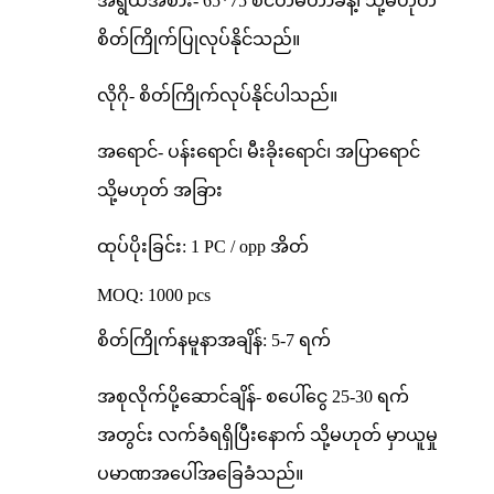
အရွယ်အစား- 65*75 စင်တီမီတာခန့်၊ သို့မဟုတ်
စိတ်ကြိုက်ပြုလုပ်နိုင်သည်။
လိုဂို- စိတ်ကြိုက်လုပ်နိုင်ပါသည်။
အရောင်- ပန်းရောင်၊ မီးခိုးရောင်၊ အပြာရောင်
သို့မဟုတ် အခြား
ထုပ်ပိုးခြင်း: 1 PC / opp အိတ်
MOQ: 1000 pcs
စိတ်ကြိုက်နမူနာအချိန်: 5-7 ရက်
အစုလိုက်ပို့ဆောင်ချိန်- စပေါ်ငွေ 25-30 ရက်
အတွင်း လက်ခံရရှိပြီးနောက် သို့မဟုတ် မှာယူမှု
ပမာဏအပေါ်အခြေခံသည်။