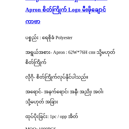
Apron စိတ်ကြိုက် Logo မီးဖိုချောင်
ကာဗာ
ပစ္စည်း : ရေစိုခံ Polyester
အရွယ်အစား- Apron : 62W*76H cm၊ သို့မဟုတ်
စိတ်ကြိုက်
လိုဂို- စိတ်ကြိုက်လုပ်နိုင်ပါသည်။
အရောင်- အနက်ရောင်၊ အနီ၊ အညို၊ အဝါ၊
သို့မဟုတ် အခြား
ထုပ်ပိုးခြင်း: 1pc / opp အိတ်