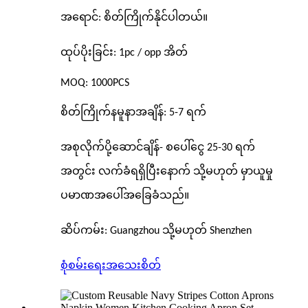
အရောင်: စိတ်ကြိုက်နိုင်ပါတယ်။
ထုပ်ပိုးခြင်း: 1pc / opp အိတ်
MOQ: 1000PCS
စိတ်ကြိုက်နမူနာအချိန်: 5-7 ရက်
အစုလိုက်ပို့ဆောင်ချိန်- စပေါ်ငွေ 25-30 ရက်
အတွင်း လက်ခံရရှိပြီးနောက် သို့မဟုတ် မှာယူမှု
ပမာဏအပေါ်အခြေခံသည်။
ဆိပ်ကမ်း: Guangzhou သို့မဟုတ် Shenzhen
စုံစမ်းရေး
အသေးစိတ်