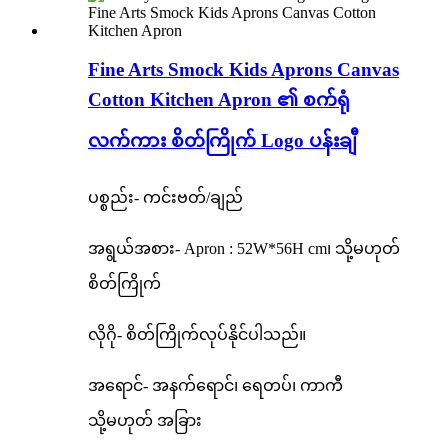
Fine Arts Smock Kids Aprons Canvas
Cotton Kitchen Apron ၏ စက်ရုံ
လက်ကား စိတ်ကြိုက် Logo ပန်းချီ
ပစ္စည်း- ကင်းဗတ်/ချည်
အရွယ်အစား- Apron : 52W*56H cm၊ သို့မဟုတ်
စိတ်ကြိုက်
လိုဂို- စိတ်ကြိုက်လုပ်နိုင်ပါသည်။
အရောင်- အနက်ရောင်၊ ရေတပ်၊ ကာကီ
သို့မဟုတ် အခြား