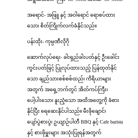
အရောင်- အဖြူ နှင့် အဝါရောင် ရောစပ်ထား
သော၊ စိတ်ကြိုက်လက်ခံနိုင်သည်။
ပန်းထိုး- ကုမ္ပဏီလိုဂို
ဆောက်လုပ်ရေး- ခါးရှည်ခါးပတ်နှင့် ဦးခေါင်း
ကွင်းပတ်ဖြင့် ပြုလုပ်ထားသည့် ပြန်ထုတ်နိုင်
သော ချည်သားစစ်စစ်ထည်၊ ကိရိယာများ
အတွက် အရှေ့ဘက်တွင် အိတ်ကပ်ကြီး၊
ပေါ့ပါးသော၊ နူးညံ့သော အထိအတွေ့ကို ခံစား
နိုင်ပြီး ရေဆေးနိုင်ပါသည်။ မီးဖိုချောင်၊
ပျော်ပွဲစားပွဲ၊ ဥယျာဉ်ပါတီ BBQ နှင့် Cafe barista
နှင့် စားဖိုမှူးများ အသုံးပြုရန်အတွက်