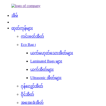
အိမ်
ထုတ်ကုန်များ
ကင်းဗတ်အိတ်
Eco Bag ၊
ယက်မဟုတ်သောအိတ်များ
Laminated Bags များ
ယက်အိတ်များ
Ultrasonic အိတ်များ
ဂုန်လျှော်အိတ်
ဝိုင်အိတ်
အအေးခံအိတ်