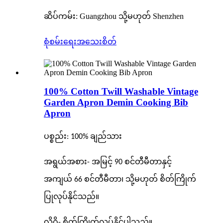
ဆိပ်ကမ်း: Guangzhou သို့မဟုတ် Shenzhen
စုံစမ်းရေး
အသေးစိတ်
100% Cotton Twill Washable Vintage
Garden Apron Demin Cooking Bib
Apron
ပစ္စည်း: 100% ချည်သား
အရွယ်အစား- အမြင့် 90 စင်တီမီတာနှင့်
အကျယ် 66 စင်တီမီတာ၊ သို့မဟုတ် စိတ်ကြိုက်
ပြုလုပ်နိုင်သည်။
လိုဂို- စိတ်ကြိုက်လုပ်နိုင်ပါသည်။