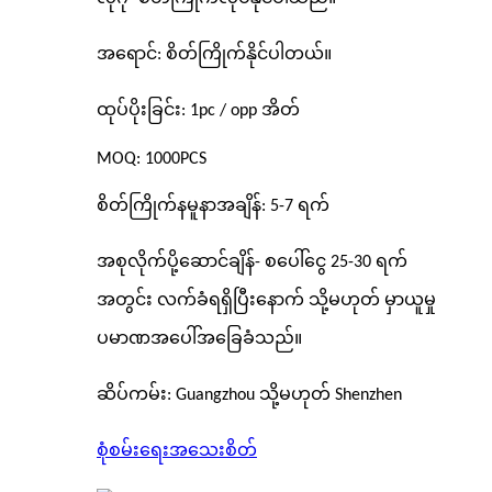
အရောင်: စိတ်ကြိုက်နိုင်ပါတယ်။
ထုပ်ပိုးခြင်း: 1pc / opp အိတ်
MOQ: 1000PCS
စိတ်ကြိုက်နမူနာအချိန်: 5-7 ရက်
အစုလိုက်ပို့ဆောင်ချိန်- စပေါ်ငွေ 25-30 ရက်
အတွင်း လက်ခံရရှိပြီးနောက် သို့မဟုတ် မှာယူမှု
ပမာဏအပေါ်အခြေခံသည်။
ဆိပ်ကမ်း: Guangzhou သို့မဟုတ် Shenzhen
စုံစမ်းရေး
အသေးစိတ်