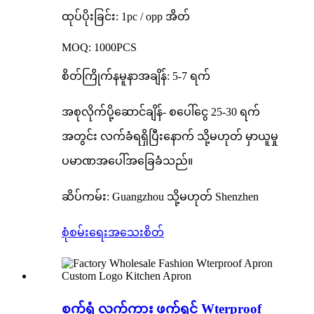
ထုပ်ပိုးခြင်း: 1pc / opp အိတ်
MOQ: 1000PCS
စိတ်ကြိုက်နမူနာအချိန်: 5-7 ရက်
အစုလိုက်ပို့ဆောင်ချိန်- စပေါ်ငွေ 25-30 ရက်
အတွင်း လက်ခံရရှိပြီးနောက် သို့မဟုတ် မှာယူမှု
ပမာဏအပေါ်အခြေခံသည်။
ဆိပ်ကမ်း: Guangzhou သို့မဟုတ် Shenzhen
စုံစမ်းရေး
အသေးစိတ်
စက်ရုံ လက်ကား ဖက်ရှင် Wterproof