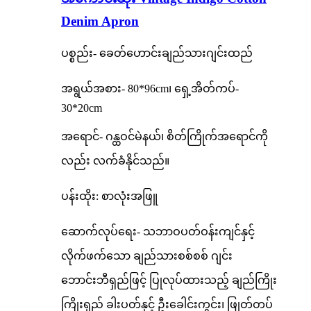
Denim Apron
ပစ္စည်း- ခေတ်ဟောင်းချည်သားဂျင်းထည်
အရွယ်အစား- 80*96cm၊ ရှေ့အိတ်ကပ်-
30*20cm
အရောင်- ဂန္ထဝင်မဲနယ်၊ စိတ်ကြိုက်အရောင်ကို
လည်း လက်ခံနိုင်သည်။
ပန်းထိုး: စာလုံးအဖြူ
ဆောက်လုပ်ရေး- သဘာဝပတ်ဝန်းကျင်နှင့်
လိုက်ဖက်သော ချည်သားစစ်စစ် ဂျင်း
ဘောင်းဘီရှည်ဖြင့် ပြုလုပ်ထားသည့် ချည်ကြိုး
ကြိုးရှည် ခါးပတ်နှင့် ဦးခေါင်းကွင်း၊ ဖြုတ်တပ်