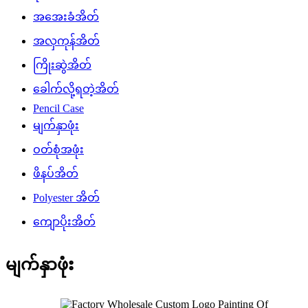
အအေးခံအိတ်
အလှကုန်အိတ်
ကြိုးဆွဲအိတ်
ခေါက်လို့ရတဲ့အိတ်
Pencil Case
မျက်နှာဖုံး
ဝတ်စုံအဖုံး
ဖိနပ်အိတ်
Polyester အိတ်
ကျောပိုးအိတ်
မျက်နှာဖုံး