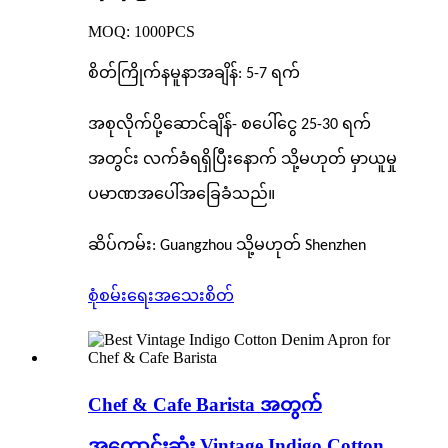
MOQ: 1000PCS
စိတ်ကြိုက်နမူနာအချိန်: 5-7 ရက်
အစုလိုက်ပို့ဆောင်ချိန်- စပေါ်ငွေ 25-30 ရက်
အတွင်း လက်ခံရရှိပြီးနောက် သို့မဟုတ် မှာယူမှု
ပမာဏအပေါ်အခြေခံသည်။
ဆိပ်ကမ်း: Guangzhou သို့မဟုတ် Shenzhen
စုံစမ်းရေး
အသေးစိတ်
Chef & Cafe Barista အတွက်
အကောင်းဆုံး Vintage Indigo Cotton