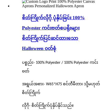
စိတ်ကြိုက်လိုဂို ပုံနှိပ်ခြင်း 100%
Polyester ကင်းဗတ်စပရိုးများ
စိတ်ကြိုက်ပြင်ဆင်ထားသော
Halloween ၀တ်စုံ
ပစ္စည်း- 100% Polyester / 100% Polyester ကင်း
ဗတ်
အရွယ်အစား- W65*H75 စင်တီမီတာ၊ သို့မဟုတ်
စိတ်ကြိုက်
လိုဂို- စိတ်ကြိုက်ပုံနှိပ်နိုင်သည်။