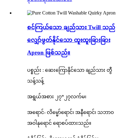
စင်ကြယ်သော ချည်သား Twill သည်
လျှော်ဖွတ်နိုင်သော ထူးထူးခြားခြား
Apron ဖြစ်သည်။
ပစ္စည်း : ဆေးကြောနိုင်သော ချည်သား တွီ
သန့်သန့်
အရွယ်အစား ၂၇*၂၇လက်မ၊
အရောင်- လိမ္မော်ရောင်၊ အနီရောင်၊ သဘာဝ
အဝါနုရောင် ရောစပ်ထားသည်။