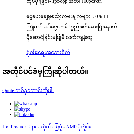
ထုပ်ပိုးခြင်း- 1pc/opp အိတ်၊ 100pcs/ctn
ငွေပေးချေမှုစည်းကမ်းချက်များ- 30% TT
ကြိုတင်အပ်ငွေ၊ ကုန်ပစ္စည်းစစ်ဆေးပြီးနောက်
ပို့ဆောင်ခြင်းမပြုမီ လက်ကျန်ငွေ
စုံစမ်းရေး
အသေးစိတ်
အတိုင်ပင်ခံမှကြိုဆိုပါတယ်။
Quote တစ်ခုတောင်းဆိုပါ။
Hot Products များ
-
ဆိုက်မြေပုံ
-
AMP မိုဘိုင်း