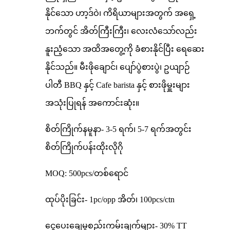
နိုင်သော ဟာ့ဒ်ဝဲ၊ ကိရိယာများအတွက် အရှေ့
ဘက်တွင် အိတ်ကြီးကြီး၊ လေးလံသော်လည်း
နူးညံ့သော အထိအတွေ့ကို ခံစားနိုင်ပြီး ရေဆေး
နိုင်သည်။ မီးဖိုချောင်၊ ပျော်ပွဲစားပွဲ၊ ဥယျာဉ်
ပါတီ BBQ နှင့် Cafe barista နှင့် စားဖိုမှူးများ
အသုံးပြုရန် အကောင်းဆုံး။
စိတ်ကြိုက်နမူနာ- 3-5 ရက်၊ 5-7 ရက်အတွင်း
စိတ်ကြိုက်ပန်းထိုးလိုဂို
MOQ: 500pcs/တစ်ရောင်
ထုပ်ပိုးခြင်း- 1pc/opp အိတ်၊ 100pcs/ctn
ငွေပေးချေမှုစည်းကမ်းချက်များ- 30% TT