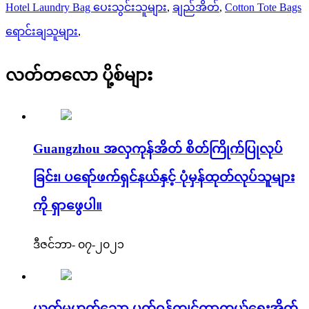
Hotel Laundry Bag ပေးသွင်းသူများ
,
ချည်အိတ်
,
Cotton Tote Bags
ရောင်းချသူများ
,
လတ်တလော ပို့စ်များ
Guangzhou အလှကုန်အိတ် စိတ်ကြိုက်ပြုလုပ်
ခြင်း၊ ပရော်ဖက်ရှင်နယ်နှင့် ပုံမှန်ထုတ်လုပ်သူများ
ကို ရှာဖွေပါ။
ဒီဇင်ဘာ- ၀၇-၂၀၂၁
ယက်မဟုတ်သော ပတ်ဝန်ကျင်ကာကွယ်ရေးအိတ်