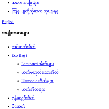
အမေးအဖြေများ
ကြှနျုပျတို့ကိုဆကျသှယျရနျ
English
အမျိုးအစားများ
ကင်းဗတ်အိတ်
Eco Bag ၊
Laminated အိတ်များ
ယက်မဟုတ်သောအိတ်
Ultrasonic အိတ်များ
ယက်အိတ်များ
ဂုန်လျှော်အိတ်
ဝိုင်အိတ်