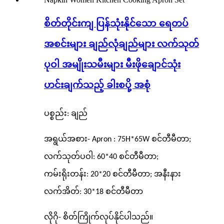
စိတ်တိုင်းကျ ပြန်သုံးနိုင်သော ရေတပ်
အစင်းများ ချည်လုံချည်များ လက်သုတ်
ပုဝါ အမျိုးသမီးများ မီးဖိုချောင်သုံး
ဟင်းချက်သည့် ခါးစပို့ အစုံ
ပစ္စည်း: ချည်
အရွယ်အစား- Apron : 75H*65W စင်တီမီတာ;
လက်သုတ်ပဝါ: 60*40 စင်တီမီတာ;
ကမ်းရိုးတန်း: 20*20 စင်တီမီတာ; အနီးနား
လက်အိတ်: 30*18 စင်တီမီတာ
လိုဂို- စိတ်ကြိုက်လုပ်နိုင်ပါသည်။