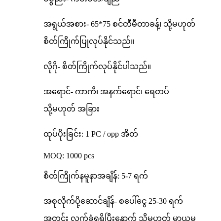
အရွယ်အစား- 65*75 စင်တီမီတာခန့်၊ သို့မဟုတ်
စိတ်ကြိုက်ပြုလုပ်နိုင်သည်။
လိုဂို- စိတ်ကြိုက်လုပ်နိုင်ပါသည်။
အရောင်- ကာကီ၊ အနက်ရောင်၊ ရေတပ်
သို့မဟုတ် အခြား
ထုပ်ပိုးခြင်း: 1 PC / opp အိတ်
MOQ: 1000 pcs
စိတ်ကြိုက်နမူနာအချိန်: 5-7 ရက်
အစုလိုက်ပို့ဆောင်ချိန်- စပေါ်ငွေ 25-30 ရက်
အတွင်း လက်ခံရရှိပြီးနောက် သို့မဟုတ် မှာယူမှု