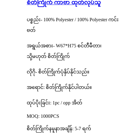
စိတ်ကြိုက် ကာဗာ ထုတ်လုပ်သူ
ပစ္စည်း- 100% Polyester / 100% Polyester ကင်း
ဗတ်
အရွယ်အစား- W67*H75 စင်တီမီတာ၊
သို့မဟုတ် စိတ်ကြိုက်
လိုဂို- စိတ်ကြိုက်ပုံနှိပ်နိုင်သည်။
အရောင်: စိတ်ကြိုက်နိုင်ပါတယ်။
ထုပ်ပိုးခြင်း: 1pc / opp အိတ်
MOQ: 1000PCS
စိတ်ကြိုက်နမူနာအချိန်: 5-7 ရက်