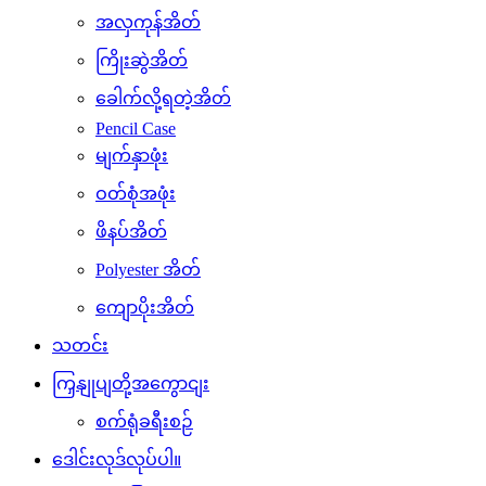
အလှကုန်အိတ်
ကြိုးဆွဲအိတ်
ခေါက်လို့ရတဲ့အိတ်
Pencil Case
မျက်နှာဖုံး
ဝတ်စုံအဖုံး
ဖိနပ်အိတ်
Polyester အိတ်
ကျောပိုးအိတ်
သတင်း
ကြှနျုပျတို့အကွောငျး
စက်ရုံခရီးစဉ်
ဒေါင်းလုဒ်လုပ်ပါ။