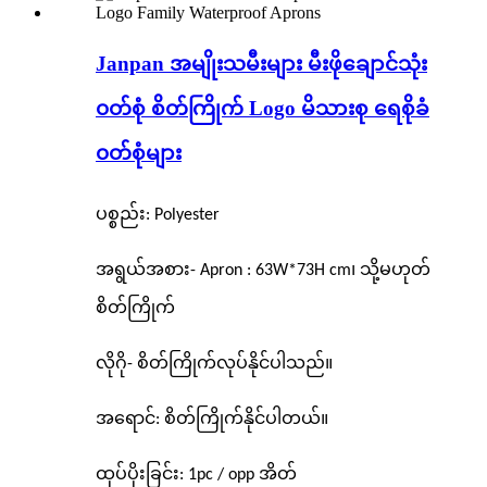
Janpan အမျိုးသမီးများ မီးဖိုချောင်သုံး
၀တ်စုံ စိတ်ကြိုက် Logo မိသားစု ရေစိုခံ
၀တ်စုံများ
ပစ္စည်း: Polyester
အရွယ်အစား- Apron : 63W*73H cm၊ သို့မဟုတ်
စိတ်ကြိုက်
လိုဂို- စိတ်ကြိုက်လုပ်နိုင်ပါသည်။
အရောင်: စိတ်ကြိုက်နိုင်ပါတယ်။
ထုပ်ပိုးခြင်း: 1pc / opp အိတ်