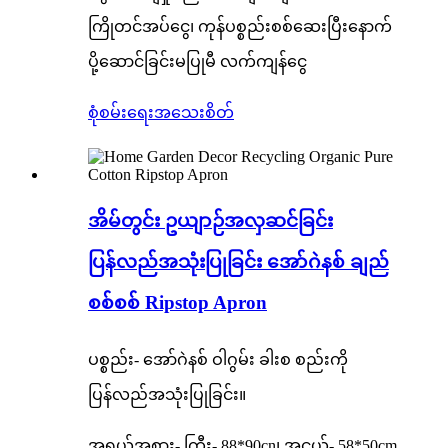
ကြိုတင်အပ်ငွေ၊ ကုန်ပစ္စည်းစစ်ဆေးပြီးနောက်
ပို့ဆောင်ခြင်းမပြုမီ လက်ကျန်ငွေ
စုံစမ်းရေး
အသေးစိတ်
အိမ်တွင်း ဥယျာဉ်အလှဆင်ခြင်း
ပြန်လည်အသုံးပြုခြင်း အော်ဂဲနစ် ချည်
စစ်စစ် Ripstop Apron
ပစ္စည်း- အော်ဂဲနစ် ဝါဂွမ်း ခါးစ စည်းကို
ပြန်လည်အသုံးပြုခြင်း။
အရွယ်အစား- ကြီး- 88*90cn၊ အငယ်- 58*50cm