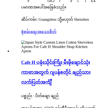
ပမာဏအပေါ်အခြေခံသည်။
ဆိပ်ကမ်း: Guangzhou သို့မဟုတ် Shenzhen
စုံစမ်းရေး
အသေးစိတ်
Cafe H ပခုံးသိုင်းကြိုး မီးဖိုချောင်သုံး
ကာဗာအတွက် ဂျပန်စတိုင် ချည်သား
လက်ပြတ်အင်္ကျီ
ပစ္စည်း : ပိတ်ချော ချည်