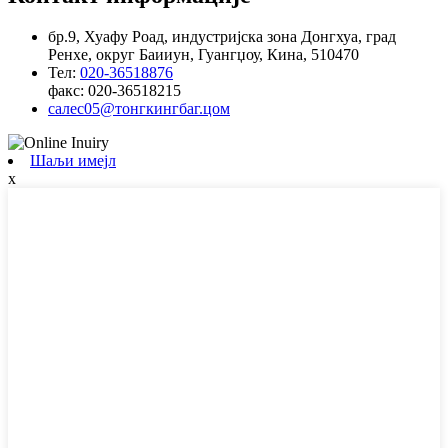
бр.9, Хуафу Роад, индустријска зона Донгхуа, град
Ренхе, округ Баииун, Гуангџоу, Кина, 510470
Тел:
020-36518876
факс:
020-36518215
салес05@тонгкингбаг.цом
Шаљи имејл
x