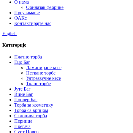
О нама
Обилазак фабрике
Преузимање
ФАКс
Контактирајте нас
English
Категорије
Платно торба
Ецо Баг
Ламиниране кесе
Неткане торбе
Ултразвучне кесе
Ткане торбе
Јуте Баг
Вине Баг
Цоолер Баг
Торба за козметику
Торба са врпцом
Склопива торба
Перница
Прегача
Суит Цовер