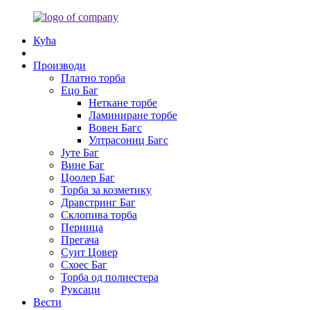
Кућа
Производи
Платно торба
Ецо Баг
Неткане торбе
Ламиниране торбе
Вовен Багс
Ултрасониц Багс
Јуте Баг
Вине Баг
Цоолер Баг
Торба за козметику
Дравстринг Баг
Склопива торба
Перница
Прегача
Суит Цовер
Схоес Баг
Торба од полиестера
Руксаци
Вести