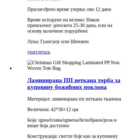
Прилагођено време узорка: око 12 дана
Време испоруке на велико: Након
примљеног депозита 25-30 дана, или на
основу количине поруџбине
Лука: Гуангџоу или Шенжен
упит
детаљ
Ламинирана ПП неткана торба за
куповину божићних поклона
Материјал: ламинирана пп неткана тканина
Величина: 42*36×12 цм
Боја: црна/плава/црвена/бела/браон/роза и
више боја доступно
Конструкција: светле боје као за куповину