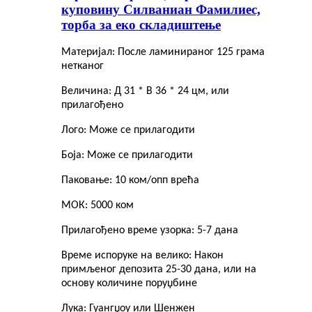
куповину Силваниан Фамилиес,
торба за еко складиштење
Материјал: После ламинираног 125 грама
нетканог
Величина: Д 31 * В 36 * 24 цм, или
прилагођено
Лого: Може се прилагодити
Боја: Може се прилагодити
Паковање: 10 ком/опп врећа
МОК: 5000 ком
Прилагођено време узорка: 5-7 дана
Време испоруке на велико: Након
примљеног депозита 25-30 дана, или на
основу количине поруџбине
Лука: Гуангџоу или Шенжен