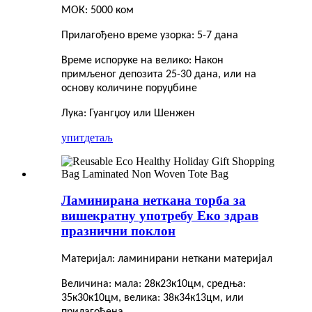
МОК: 5000 ком
Прилагођено време узорка: 5-7 дана
Време испоруке на велико: Након
примљеног депозита 25-30 дана, или на
основу количине поруџбине
Лука: Гуангџоу или Шенжен
упит
детаљ
Ламинирана неткана торба за
вишекратну употребу Еко здрав
празнични поклон
Материјал: ламинирани неткани материјал
Величина: мала: 28к23к10цм, средња:
35к30к10цм, велика: 38к34к13цм, или
прилагођена