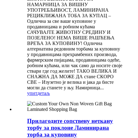
НАМАРНИЦА ЗА ВИШНУ
УПОТРЕБЉИВОСТ, ЛАМИНИРАНА
РЕЦИКЛИЖАНА ТОБА ЗА КУПАЦ –
Одлична за све ваше куповине у
продавницама и робним кућама
САЧУВАЈТЕ ЖИВОТНУ СРЕДИНУ И
ПОЗЕЛЕНО! НЕМА ВИШЕ РАШЋЕЊА
ВРЕЋА ЗА КУПОВИНУ! Одлична
алтернатива редовним торбама за куповину
у продавницама прехрамбених производа,
фармерским пијацама, продавницама одеће,
робним кућама, или чак само да носите своје
ствари где год желите! ТАКО ВЕЛИКА И
СНАЖНА ДА МОЖЕ ДА стане СКОРО
СВЕ – Изузетно је велика и јака да бисте
могли да станете у њу. Намирница...
упит
детаљ
Прилагодите сопствену неткану
торбу за поклоне Ламинирана
торба за куповину