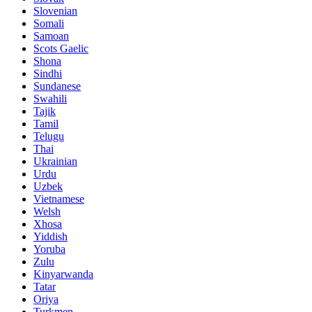
Slovenian
Somali
Samoan
Scots Gaelic
Shona
Sindhi
Sundanese
Swahili
Tajik
Tamil
Telugu
Thai
Ukrainian
Urdu
Uzbek
Vietnamese
Welsh
Xhosa
Yiddish
Yoruba
Zulu
Kinyarwanda
Tatar
Oriya
Turkmen