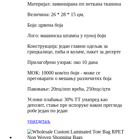
Материјал: ламинирана пп неткана тканина
Величина: 26 * 28 * 15 цм,
Боја: црвена боја
Лого: машинска штампа у пуној боји
Конструкција: један главни одељак за
грицкалице, пића и колаче, пакет за десерте
Прилагођени узорак: око 10 дана
МОК: 10000 ком/по боји - може се
преговарати о мешању различитих боја
Паковање: 20пц/опп врећа, 250пцс/цтн
Услови плаћања: 30% ТТ унапред као
депозит, стање пре испоруке након прегледа
робе један по један
упит
детаљ