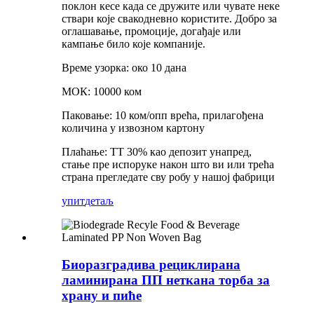
поклон кесе када се дружите или чувате неке
ствари које свакодневно користите. Добро за
оглашавање, промоције, догађаје или
кампање било које компаније.
Време узорка: око 10 дана
МОК: 10000 ком
Паковање: 10 ком/опп врећа, прилагођена
количина у извозном картону
Плаћање: ТТ 30% као депозит унапред,
стање пре испоруке након што ви или трећа
страна прегледате сву робу у нашој фабрици
упит
детаљ
Биоразградива рециклирана
ламинирана ПП неткана торба за
храну и пиће