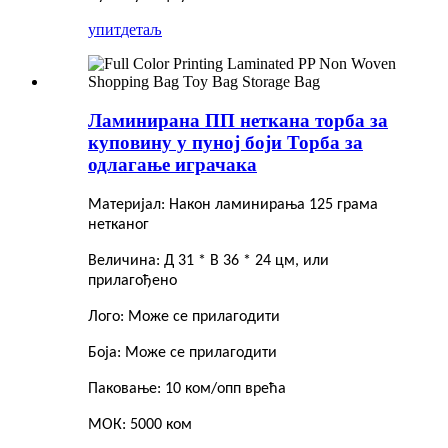
упит
детаљ
Ламинирана ПП неткана торба за
куповину у пуној боји Торба за
одлагање играчака
Материјал: Након ламинирања 125 грама
нетканог
Величина: Д 31 * В 36 * 24 цм, или
прилагођено
Лого: Може се прилагодити
Боја: Може се прилагодити
Паковање: 10 ком/опп врећа
МОК: 5000 ком