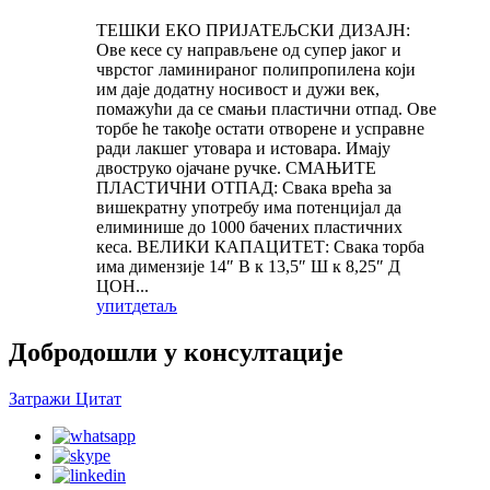
ТЕШКИ ЕКО ПРИЈАТЕЉСКИ ДИЗАЈН:
Ове кесе су направљене од супер јаког и
чврстог ламинираног полипропилена који
им даје додатну носивост и дужи век,
помажући да се смањи пластични отпад. Ове
торбе ће такође остати отворене и усправне
ради лакшег утовара и истовара. Имају
двоструко ојачане ручке. СМАЊИТЕ
ПЛАСТИЧНИ ОТПАД: Свака врећа за
вишекратну употребу има потенцијал да
елиминише до 1000 бачених пластичних
кеса. ВЕЛИКИ КАПАЦИТЕТ: Свака торба
има димензије 14″ В к 13,5″ Ш к 8,25″ Д
ЦОН...
упит
детаљ
Добродошли у консултације
Затражи Цитат