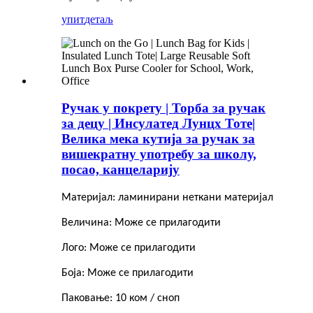
упит
детаљ
Ручак у покрету | Торба за ручак
за децу | Инсулатед Лунцх Тоте|
Велика мека кутија за ручак за
вишекратну употребу за школу,
посао, канцеларију
Материјал: ламинирани неткани материјал
Величина: Може се прилагодити
Лого: Може се прилагодити
Боја: Може се прилагодити
Паковање: 10 ком / сноп