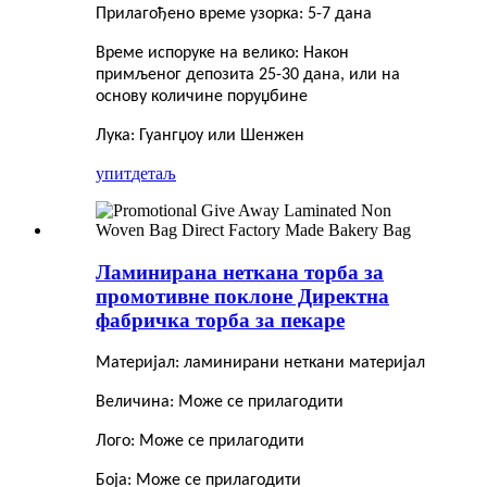
Прилагођено време узорка: 5-7 дана
Време испоруке на велико: Након
примљеног депозита 25-30 дана, или на
основу количине поруџбине
Лука: Гуангџоу или Шенжен
упит
детаљ
Ламинирана неткана торба за
промотивне поклоне Директна
фабричка торба за пекаре
Материјал: ламинирани неткани материјал
Величина: Може се прилагодити
Лого: Може се прилагодити
Боја: Може се прилагодити