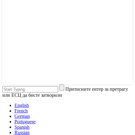
Притисните ентер за претрагу
или ЕСЦ да бисте затворили
English
French
German
Portuguese
Spanish
Russian