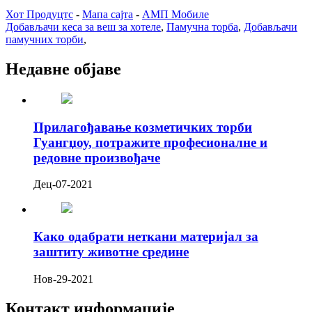
Хот Продуцтс
-
Мапа сајта
-
АМП Мобиле
Добављачи кеса за веш за хотеле
,
Памучна торба
,
Добављачи
памучних торби
,
Недавне објаве
Прилагођавање козметичких торби
Гуангџоу, потражите професионалне и
редовне произвођаче
Дец-07-2021
Како одабрати неткани материјал за
заштиту животне средине
Нов-29-2021
Контакт информације