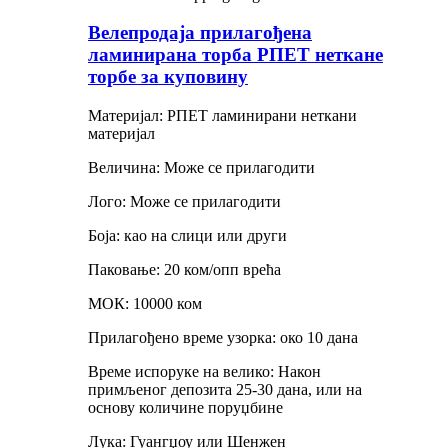
Велепродаја прилагођена
ламинирана торба РПЕТ неткане
торбе за куповину
Материјал: РПЕТ ламинирани неткани
материјал
Величина: Може се прилагодити
Лого: Може се прилагодити
Боја: као на слици или други
Паковање: 20 ком/опп врећа
МОК: 10000 ком
Прилагођено време узорка: око 10 дана
Време испоруке на велико: Након
примљеног депозита 25-30 дана, или на
основу количине поруџбине
Лука: Гуангџоу или Шенжен