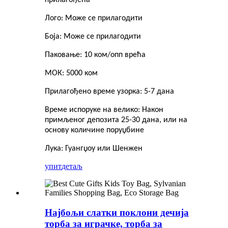
Лого: Може се прилагодити
Боја: Може се прилагодити
Паковање: 10 ком/опп врећа
МОК: 5000 ком
Прилагођено време узорка: 5-7 дана
Време испоруке на велико: Након
примљеног депозита 25-30 дана, или на
основу количине поруџбине
Лука: Гуангџоу или Шенжен
упит
детаљ
Најбољи слатки поклони дечија
торба за играчке, торба за