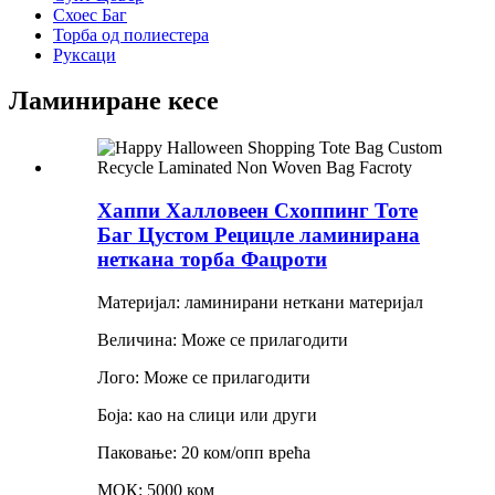
Схоес Баг
Торба од полиестера
Руксаци
Ламиниране кесе
Хаппи Халловеен Схоппинг Тоте
Баг Цустом Рецицле ламинирана
неткана торба Фацроти
Материјал: ламинирани неткани материјал
Величина: Може се прилагодити
Лого: Може се прилагодити
Боја: као на слици или други
Паковање: 20 ком/опп врећа
МОК: 5000 ком