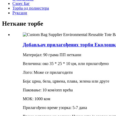
Схоес Баг
Торба од полиестера
Руксаци
Неткане торбе
Добављач прилагођених торби Еколошка 
Материјал: 90 грама ПП неткани
Величина: око 35 * 25 * 10 цм, или прилагођено
Лого: Може се прилагодити
Боја: црна, бела, црвена, плава, зелена или друге
Паковање: 10 ком/опп врећа
МОК: 1000 ком
Прилагођено време узорка: 5-7 дана