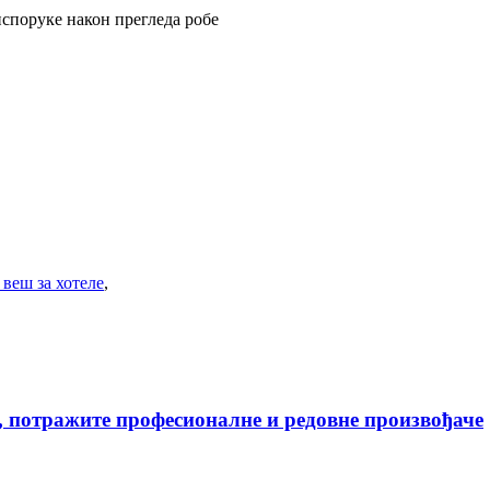
испоруке након прегледа робе
 веш за хотеле
,
 потражите професионалне и редовне произвођаче