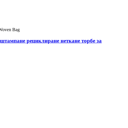
дштампане рециклиране неткане торбе за