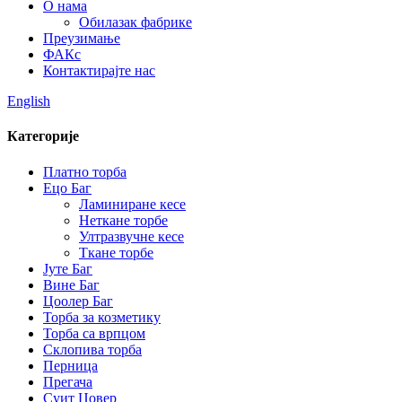
О нама
Обилазак фабрике
Преузимање
ФАКс
Контактирајте нас
English
Категорије
Платно торба
Ецо Баг
Ламиниране кесе
Неткане торбе
Ултразвучне кесе
Ткане торбе
Јуте Баг
Вине Баг
Цоолер Баг
Торба за козметику
Торба са врпцом
Склопива торба
Перница
Прегача
Суит Цовер