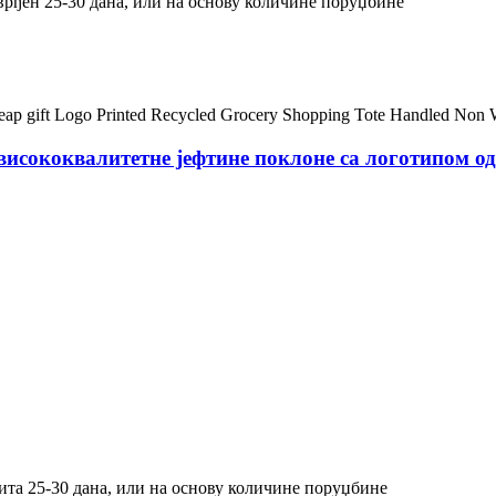
врђен 25-30 дана, или на основу количине поруџбине
висококвалитетне јефтине поклоне са логотипом о
та 25-30 дана, или на основу количине поруџбине