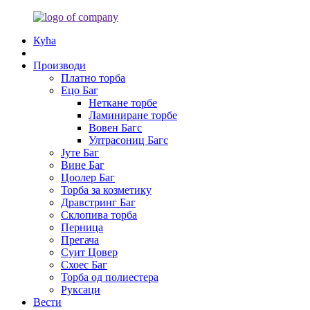
Кућа
Производи
Платно торба
Ецо Баг
Неткане торбе
Ламиниране торбе
Вовен Багс
Ултрасониц Багс
Јуте Баг
Вине Баг
Цоолер Баг
Торба за козметику
Дравстринг Баг
Склопива торба
Перница
Прегача
Суит Цовер
Схоес Баг
Торба од полиестера
Руксаци
Вести