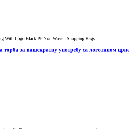
торба за вишекратну употребу са логотипом црне