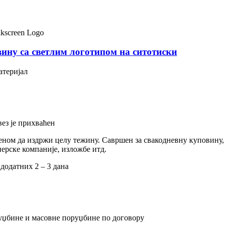
вину са светлим логотипом на ситотиски
атеријал
ез је прихваћен
меном да издржи целу тежину. Савршен за свакодневну куповину,
нерске компаније, изложбе итд.
 додатних 2 – 3 дана
руџбине и масовне поруџбине по договору