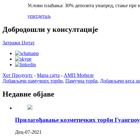
Услови плаћања: 30% депозита унапред, стање пре 
упит
детаљ
Добродошли у консултације
Затражи Цитат
Хот Продуцтс
-
Мапа сајта
-
АМП Мобиле
Добављачи памучних торби
,
Памучна торба
,
Добављачи кеса за
Недавне објаве
Прилагођавање козметичких торби Гуангџоу,
Дец-07-2021