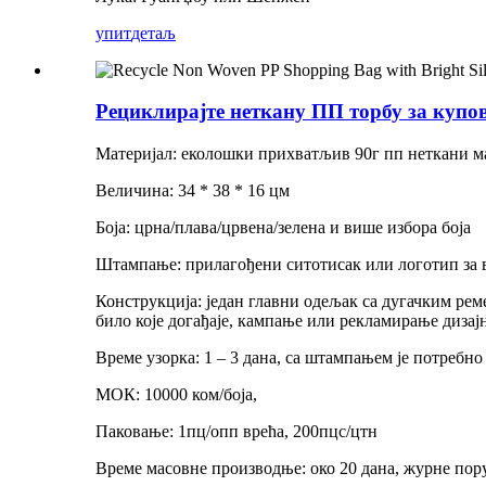
упит
детаљ
Рециклирајте неткану ПП торбу за купо
Материјал: еколошки прихватљив 90г пп неткани м
Величина: 34 * 38 * 16 цм
Боја: црна/плава/црвена/зелена и више избора боја
Штампање: прилагођени ситотисак или логотип за в
Конструкција: један главни одељак са дугачким ре
било које догађаје, кампање или рекламирање дизај
Време узорка: 1 – 3 дана, са штампањем је потребно
МОК: 10000 ком/боја,
Паковање: 1пц/опп врећа, 200пцс/цтн
Време масовне производње: око 20 дана, журне по