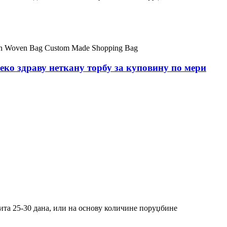
ко здраву неткану торбу за куповину по мери
та 25-30 дана, или на основу количине поруџбине