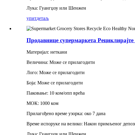
Лука: Гуангџоу или Шенжен
упит
детаљ
Продавнице супермаркета Рециклирајте е
Материјал: неткани
Величина: Може се прилагодити
Лого: Може се прилагодити
Боја: Може се прилагодити
Паковање: 10 ком/опп врећа
МОК: 1000 ком
Прилагођено време узорка: око 7 дана
Време испоруке на велико: Након примљеног депози
Лука: Гуангџоу или Шенжен