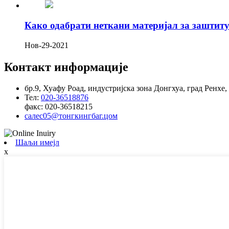
Како одабрати неткани материјал за заштиту
Нов-29-2021
Контакт информације
бр.9, Хуафу Роад, индустријска зона Донгхуа, град Ренхе,
Тел:
020-36518876
факс:
020-36518215
салес05@тонгкингбаг.цом
Шаљи имејл
x