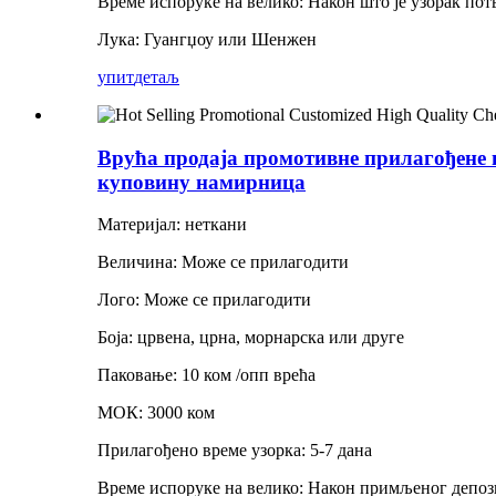
Време испоруке на велико: Након што је узорак пот
Лука: Гуангџоу или Шенжен
упит
детаљ
Врућа продаја промотивне прилагођене 
куповину намирница
Материјал: неткани
Величина: Може се прилагодити
Лого: Може се прилагодити
Боја: црвена, црна, морнарска или друге
Паковање: 10 ком /опп врећа
МОК: 3000 ком
Прилагођено време узорка: 5-7 дана
Време испоруке на велико: Након примљеног депози