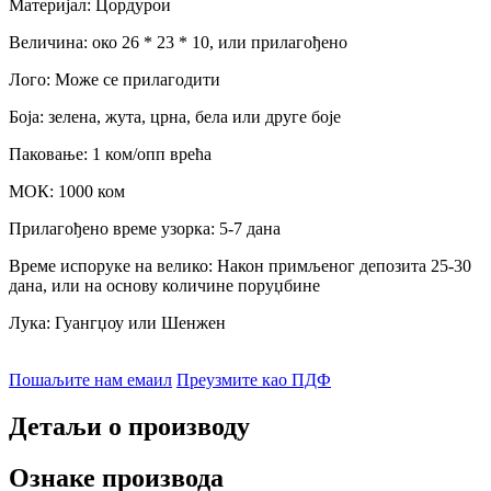
Материјал: Цордурои
Величина: око 26 * 23 * 10, или прилагођено
Лого: Може се прилагодити
Боја: зелена, жута, црна, бела или друге боје
Паковање: 1 ком/опп врећа
МОК: 1000 ком
Прилагођено време узорка: 5-7 дана
Време испоруке на велико: Након примљеног депозита 25-30
дана, или на основу количине поруџбине
Лука: Гуангџоу или Шенжен
Пошаљите нам емаил
Преузмите као ПДФ
Детаљи о производу
Ознаке производа