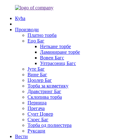
Кућа
Производи
Платно торба
Ецо Баг
Неткане торбе
Ламиниране торбе
Вовен Багс
Ултрасониц Багс
Јуте Баг
Вине Баг
Цоолер Баг
Торба за козметику
Дравстринг Баг
Склопива торба
Перница
Прегача
Суит Цовер
Схоес Баг
Торба од полиестера
Руксаци
Вести