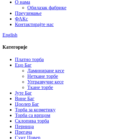
О нама
Обилазак фабрике
Преузимање
ФАКс
Контактирајте нас
English
Категорије
Платно торба
Ецо Баг
Ламиниране кесе
Неткане торбе
Ултразвучне кесе
Ткане торбе
Јуте Баг
Вине Баг
Цоолер Баг
Торба за козметику
Торба са врпцом
Склопива торба
Перница
Прегача
Суит Цовер