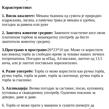
Карактеристике:
1. Висок квалитет:
Мекана тканина од сумота је природно
издржљива, лагана, а памучна трака је мекана и удобна,
погодна за рамена или руке
2. Заштита животне средине:
Замените пластичне кесе овом
платненом торбом за вишекратну употребу да бисте
заштитили животну средину.
3.Пространо и пространо:
26*23*10 цм. Може се користити
као викенд торба за слободно време за чување ваших личних
потрепштина. Погодно за иПад, А4 магазин, лаптоп од 13,5
инча, али је лаптоп постављен хоризонтално.
4. Разне употребе:
Торба се може користити као ручна торба,
ручна торба, торба за раме, торба за скитнице, ручна торба и
торба за гласнике.
5. Апликација:
Веома погодан за састанке, посао, куповину,
путовања и свакодневну употребу. Одлични поклони за
девојке, даме и даме.
6. Торба се може прати у машини и сушити (немојте да