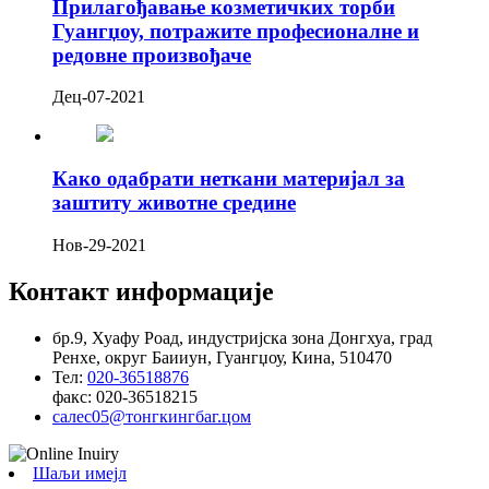
Прилагођавање козметичких торби
Гуангџоу, потражите професионалне и
редовне произвођаче
Дец-07-2021
Како одабрати неткани материјал за
заштиту животне средине
Нов-29-2021
Контакт информације
бр.9, Хуафу Роад, индустријска зона Донгхуа, град
Ренхе, округ Баииун, Гуангџоу, Кина, 510470
Тел:
020-36518876
факс:
020-36518215
салес05@тонгкингбаг.цом
Шаљи имејл