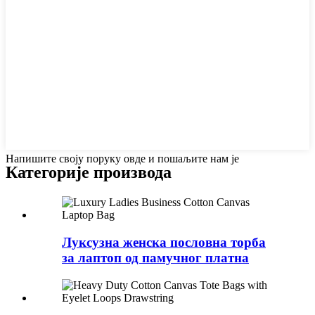
Напишите своју поруку овде и пошаљите нам је
Категорије производа
Луксузна женска пословна торба
за лаптоп од памучног платна