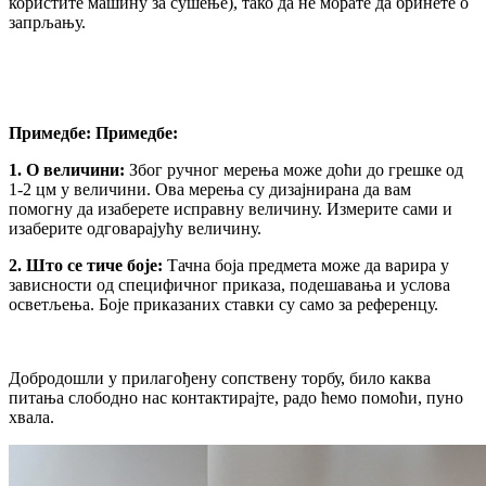
користите машину за сушење), тако да не морате да бринете о
запрљању.
Примедбе: Примедбе:
1. О величини:
Због ручног мерења може доћи до грешке од
1-2 цм у величини. Ова мерења су дизајнирана да вам
помогну да изаберете исправну величину. Измерите сами и
изаберите одговарајућу величину.
2. Што се тиче боје:
Тачна боја предмета може да варира у
зависности од специфичног приказа, подешавања и услова
осветљења. Боје приказаних ставки су само за референцу.
Добродошли у прилагођену сопствену торбу, било каква
питања слободно нас контактирајте, радо ћемо помоћи, пуно
хвала.