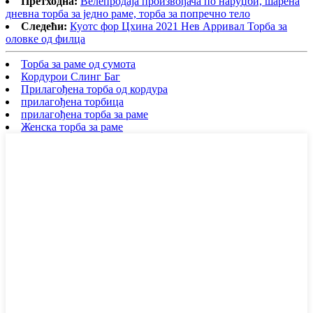
Претходна:
Велепродаја произвођача по наруџби, шарена
дневна торба за једно раме, торба за попречно тело
Следећи:
Куотс фор Цхина 2021 Нев Арривал Торба за
оловке од филца
Торба за раме од сумота
Кордурои Слинг Баг
Прилагођена торба од кордура
прилагођена торбица
прилагођена торба за раме
Женска торба за раме