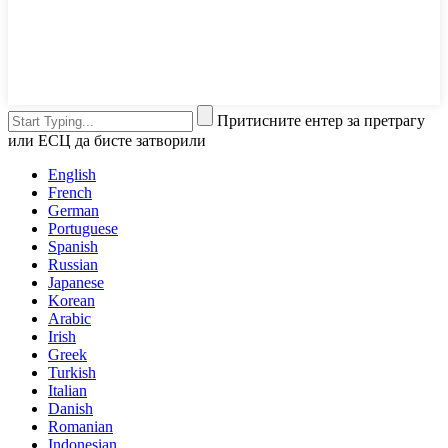
Притисните ентер за претрагу
или ЕСЦ да бисте затворили
English
French
German
Portuguese
Spanish
Russian
Japanese
Korean
Arabic
Irish
Greek
Turkish
Italian
Danish
Romanian
Indonesian