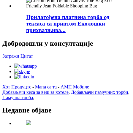
Прилагођена платнена торба од
тексаса са принтом Еколошки
прихватљива...
Добродошли у консултације
Затражи Цитат
Хот Продуцтс
-
Мапа сајта
-
АМП Мобиле
Добављачи кеса за веш за хотеле
,
Добављачи памучних торби
,
Памучна торба
,
Недавне објаве