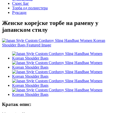
Схоес Баг
Торба од полиестера
Руксаци
Женске корејске торбе на рамену у
јапанском стилу
Кратак опис: