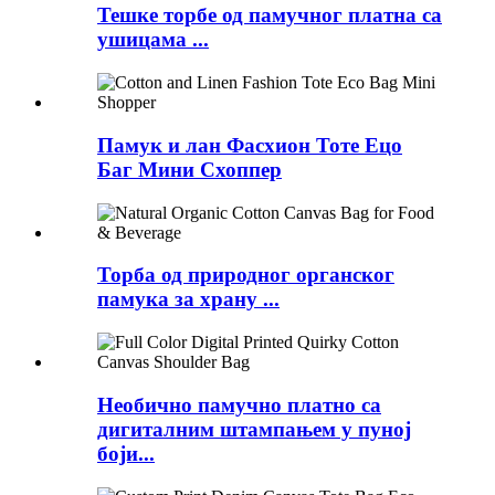
Тешке торбе од памучног платна са
ушицама ...
Памук и лан Фасхион Тоте Ецо
Баг Мини Схоппер
Торба од природног органског
памука за храну ...
Необично памучно платно са
дигиталним штампањем у пуној
боји...