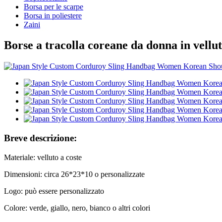
Borsa per le scarpe
Borsa in poliestere
Zaini
Borse a tracolla coreane da donna in vellut
Breve descrizione:
Materiale: velluto a coste
Dimensioni: circa 26*23*10 o personalizzate
Logo: può essere personalizzato
Colore: verde, giallo, nero, bianco o altri colori