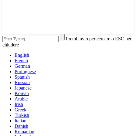
Premi invio per cercare o ESC per
chiudere
English
French
German
Portuguese
Spanish
Russian
Japanese
Korean
Arabic
Irish
Greek
Turkish
Italian
Danish
Romanian