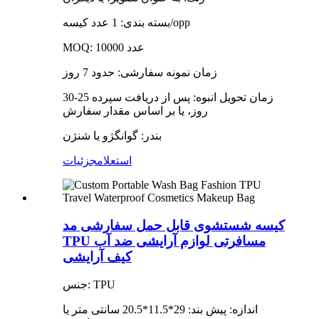
بسته بندی: 1 عدد کیسه/opp
MOQ: 10000 عدد
زمان نمونه سفارشی: حدود 7 روز
زمان تحویل انبوه: پس از دریافت سپرده 25-30
روز، یا بر اساس مقدار سفارش
بندر: گوانگژو یا شنژن
استعلام
جزئیات
کیسه شستشوی قابل حمل سفارشی مد
TPU مسافرتی لوازم آرایشی ضد آب
کیف آرایشی
جنس: TPU
اندازه: پیش بند: 29*11.5*20.5 سانتی متر یا