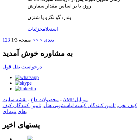
روز، یا بر اساس مقدار سفارش
بندر: گوانگژو یا شنژن
استعلام
جزئیات
بعدی >
>>
صفحه 1/3
3
2
1
به مشاوره خوش آمدید
درخواست نقل قول
AMP موبایل
-
محصولات داغ
-
نقشه سایت
کیف نخی
,
تامین کنندگان کیسه لباسشویی هتل
,
تامین کنندگان کیف
,
های پنبه ای
پستهای اخیر