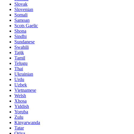
Slovak
Slovenian
Somali
Samoan
Scots Gaelic
Shona
Sindhi
Sundanese
Swahili
Tajik
Tamil
Telugu
Thai
Ukrainian
Urdu
Uzbek
Vietnamese
Welsh
Xhosa
Yiddish
Yoruba
Zulu
Kinyarwanda
Tatar
Oriya