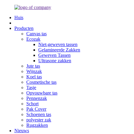
Huis
Producten
Canvas tas
Ecozak
Niet-geweven tassen
Gelamineerde Zakken
Geweven Tassen
Ultrasone zakken
Jute tas
Wijnzak
Koel tas
Cosmetische tas
Tasje
Opvouwbare tas
Pennenzak
Schort
Pak Cover
Schoenen tas
polyester zak
Rugzakken
Nieuws