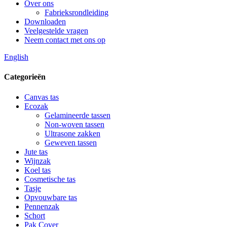
Over ons
Fabrieksrondleiding
Downloaden
Veelgestelde vragen
Neem contact met ons op
English
Categorieën
Canvas tas
Ecozak
Gelamineerde tassen
Non-woven tassen
Ultrasone zakken
Geweven tassen
Jute tas
Wijnzak
Koel tas
Cosmetische tas
Tasje
Opvouwbare tas
Pennenzak
Schort
Pak Cover