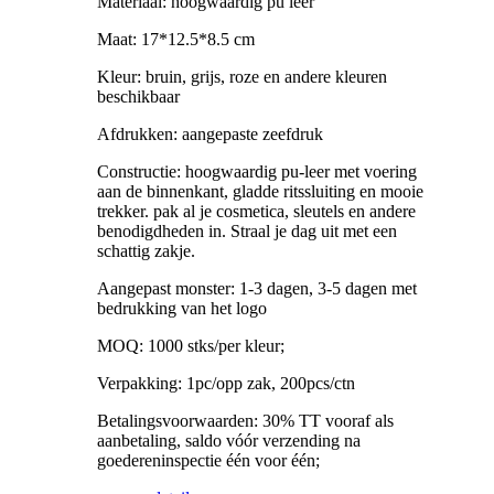
Materiaal: hoogwaardig pu leer
Maat: 17*12.5*8.5 cm
Kleur: bruin, grijs, roze en andere kleuren
beschikbaar
Afdrukken: aangepaste zeefdruk
Constructie: hoogwaardig pu-leer met voering
aan de binnenkant, gladde ritssluiting en mooie
trekker. pak al je cosmetica, sleutels en andere
benodigdheden in. Straal je dag uit met een
schattig zakje.
Aangepast monster: 1-3 dagen, 3-5 dagen met
bedrukking van het logo
MOQ: 1000 stks/per kleur;
Verpakking: 1pc/opp zak, 200pcs/ctn
Betalingsvoorwaarden: 30% TT vooraf als
aanbetaling, saldo vóór verzending na
goedereninspectie één voor één;