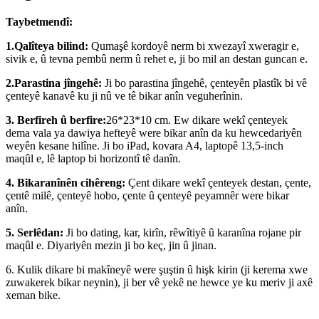
Taybetmendî:
1.Qalîteya bilind:
Qumaşê kordoyê nerm bi xwezayî xweragir e,
sivik e, û tevna pembû nerm û rehet e, ji bo mil an destan guncan e.
2.Parastina jîngehê:
Ji bo parastina jîngehê, çenteyên plastîk bi vê
çenteyê kanavê ku ji nû ve tê bikar anîn veguherînin.
3. Berfireh û berfire:
26*23*10 cm. Ew dikare wekî çenteyek
dema vala ya dawiya hefteyê were bikar anîn da ku hewcedariyên
weyên kesane hilîne. Ji bo iPad, kovara A4, laptopê 13,5-inch
maqûl e, lê laptop bi horizontî tê danîn.
4. Bikaranînên cihêreng:
Çent dikare wekî çenteyek destan, çente,
çentê milê, çenteyê hobo, çente û çenteyê peyamnêr were bikar
anîn.
5. Serlêdan:
Ji bo dating, kar, kirîn, rêwîtiyê û karanîna rojane pir
maqûl e. Diyariyên mezin ji bo keç, jin û jinan.
6. Kulik dikare bi makîneyê were şuştin û hişk kirin (ji kerema xwe
zuwakerek bikar neynin), ji ber vê yekê ne hewce ye ku meriv ji axê
xeman bike.