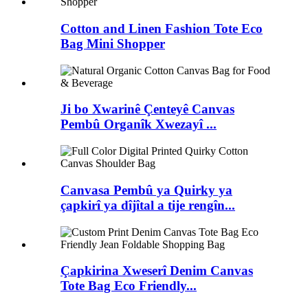
Cotton and Linen Fashion Tote Eco
Bag Mini Shopper
Ji bo Xwarinê Çenteyê Canvas
Pembû Organîk Xwezayî ...
Canvasa Pembû ya Quirky ya
çapkirî ya dîjîtal a tije rengîn...
Çapkirina Xweserî Denim Canvas
Tote Bag Eco Friendly...