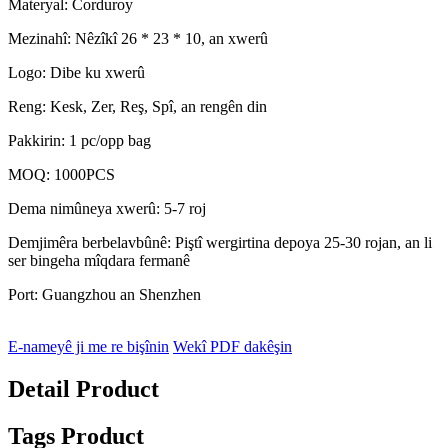
Materyal: Corduroy
Mezinahî: Nêzîkî 26 * 23 * 10, an xwerû
Logo: Dibe ku xwerû
Reng: Kesk, Zer, Reş, Spî, an rengên din
Pakkirin: 1 pc/opp bag
MOQ: 1000PCS
Dema nimûneya xwerû: 5-7 roj
Demjimêra berbelavbûnê: Piştî wergirtina depoya 25-30 rojan, an li
ser bingeha mîqdara fermanê
Port: Guangzhou an Shenzhen
E-nameyê ji me re bişînin
Wekî PDF dakêşin
Detail Product
Tags Product