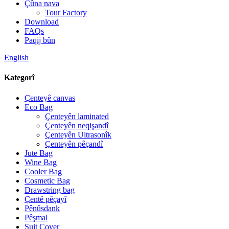
Çûna nava
Tour Factory
Download
FAQs
Paqij bûn
English
Kategorî
Çenteyê canvas
Eco Bag
Çenteyên laminated
Çenteyên neqişandî
Çenteyên Ultrasonîk
Çenteyên pêçandî
Jute Bag
Wine Bag
Cooler Bag
Cosmetic Bag
Drawstring bag
Çentê pêçayî
Pênûsdank
Pêşmal
Suit Cover