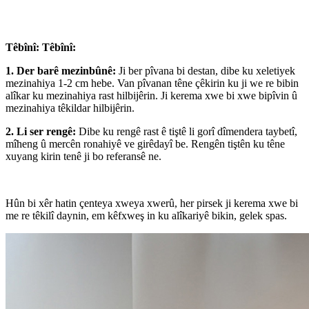
Têbînî: Têbînî:
1. Der barê mezinbûnê:
Ji ber pîvana bi destan, dibe ku xeletiyek
mezinahiya 1-2 cm hebe. Van pîvanan têne çêkirin ku ji we re bibin
alîkar ku mezinahiya rast hilbijêrin. Ji kerema xwe bi xwe bipîvin û
mezinahiya têkildar hilbijêrin.
2. Li ser rengê:
Dibe ku rengê rast ê tiştê li gorî dîmendera taybetî,
mîheng û mercên ronahiyê ve girêdayî be. Rengên tiştên ku têne
xuyang kirin tenê ji bo referansê ne.
Hûn bi xêr hatin çenteya xweya xwerû, her pirsek ji kerema xwe bi
me re têkilî daynin, em kêfxweş in ku alîkariyê bikin, gelek spas.