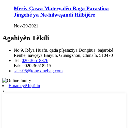
Meriv Çawa Materyalên Baga Parastina
Jîngehê ya Ne-hilweşandî Hilbijêre
Nov-29-2021
Agahiyên Têkilî
No.9, Rêya Huafu, qada pîşesaziya Donghua, bajarokê
Renhe, navçeya Baiyun, Guangzhou, Chinaîn, 510470
Tel:
020-36518876
Faks:
020-36518215
sales05@tongxingbag.com
E-nameyê bişînin
x