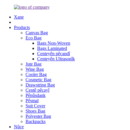
Xane
Products
Canvas Bag
Eco Bag
Bags Non-Woven
Bags Laminated
Çenteyên pêçandî
Çenteyên Ultrasonîk
Jute Bag
Wine Bag
Cooler Bag
Cosmetic Bag
Drawstring Bag
Çentê pêçayî
Pênûsdank
Pêşmal
Suit Cover
Shoes Bag
Polyester Bag
Backpacks
Nûçe