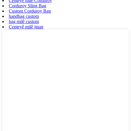
Çenteyê milê Corduroy
Corduroy Sling Bag
Custom Corduroy Bag
handbag custom
bag milê custom
Çenteyê milê jinan