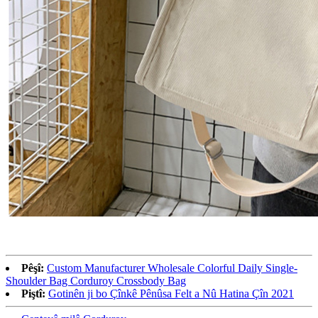
Pêşî:
Custom Manufacturer Wholesale Colorful Daily Single-
Shoulder Bag Corduroy Crossbody Bag
Piştî:
Gotinên ji bo Çînkê Pênûsa Felt a Nû Hatina Çîn 2021