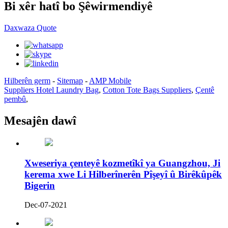
Bi xêr hatî bo Şêwirmendiyê
Daxwaza Quote
Hilberên germ
-
Sitemap
-
AMP Mobile
Suppliers Hotel Laundry Bag
,
Cotton Tote Bags Suppliers
,
Çentê
pembû
,
Mesajên dawî
Xweseriya çenteyê kozmetîkî ya Guangzhou, Ji
kerema xwe Li Hilberînerên Pîşeyî û Birêkûpêk
Bigerin
Dec-07-2021