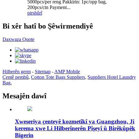
5000pcs/per reng Pakkirin: 1pc/opp bag,
200pcs/ctn Payment...
pirs
hûrî
Bi xêr hatî bo Şêwirmendiyê
Daxwaza Quote
Hilberên germ
-
Sitemap
-
AMP Mobile
Çentê pembû
,
Cotton Tote Bags Suppliers
,
Suppliers Hotel Laundry
Bag
,
Mesajên dawî
Xweseriya çenteyê kozmetîkî ya Guangzhou, Ji
kerema xwe Li Hilberînerên Pîşeyî û Birêkûpêk
Bigerin