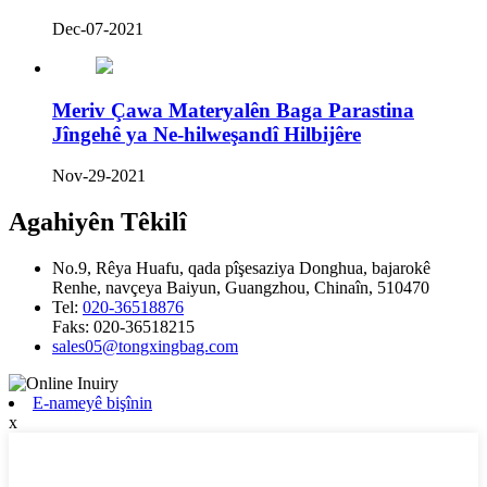
Dec-07-2021
Meriv Çawa Materyalên Baga Parastina
Jîngehê ya Ne-hilweşandî Hilbijêre
Nov-29-2021
Agahiyên Têkilî
No.9, Rêya Huafu, qada pîşesaziya Donghua, bajarokê
Renhe, navçeya Baiyun, Guangzhou, Chinaîn, 510470
Tel:
020-36518876
Faks:
020-36518215
sales05@tongxingbag.com
E-nameyê bişînin
x