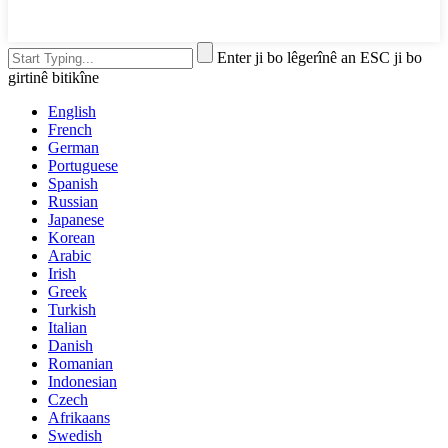
Enter ji bo lêgerînê an ESC ji bo
girtinê bitikîne
English
French
German
Portuguese
Spanish
Russian
Japanese
Korean
Arabic
Irish
Greek
Turkish
Italian
Danish
Romanian
Indonesian
Czech
Afrikaans
Swedish