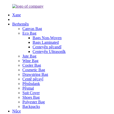
Xane
Berhemên
Canvas Bag
Eco Bag
Bags Non-Woven
Bags Laminated
Çenteyên pêçandî
Çenteyên Ultrasonîk
Jute Bag
Wine Bag
Cooler Bag
Cosmetic Bag
Drawstring Bag
Çentê pêçayî
Pênûsdank
Pêşmal
Suit Cover
Shoes Bag
Polyester Bag
Backpacks
Nûçe