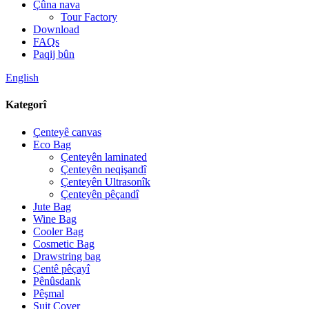
Çûna nava
Tour Factory
Download
FAQs
Paqij bûn
English
Kategorî
Çenteyê canvas
Eco Bag
Çenteyên laminated
Çenteyên neqişandî
Çenteyên Ultrasonîk
Çenteyên pêçandî
Jute Bag
Wine Bag
Cooler Bag
Cosmetic Bag
Drawstring bag
Çentê pêçayî
Pênûsdank
Pêşmal
Suit Cover