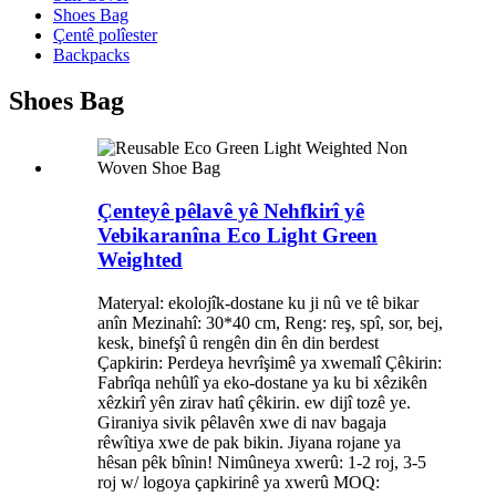
Shoes Bag
Çentê polîester
Backpacks
Shoes Bag
Çenteyê pêlavê yê Nehfkirî yê
Vebikaranîna Eco Light Green
Weighted
Materyal: ekolojîk-dostane ku ji nû ve tê bikar
anîn Mezinahî: 30*40 cm, Reng: reş, spî, sor, bej,
kesk, binefşî û rengên din ên din berdest
Çapkirin: Perdeya hevrîşimê ya xwemalî Çêkirin:
Fabrîqa nehûlî ya eko-dostane ya ku bi xêzikên
xêzkirî yên zirav hatî çêkirin. ew dijî tozê ye.
Giraniya sivik pêlavên xwe di nav bagaja
rêwîtiya xwe de pak bikin. Jiyana rojane ya
hêsan pêk bînin! Nimûneya xwerû: 1-2 roj, 3-5
roj w/ logoya çapkirinê ya xwerû MOQ: