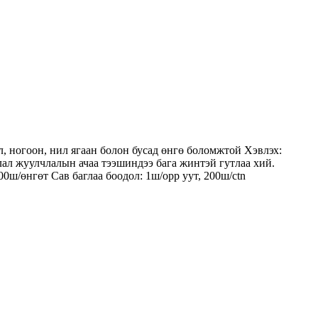
л, ногоон, нил ягаан болон бусад өнгө боломжтой Хэвлэх:
ялал жуулчлалын ачаа тээшиндээ бага жинтэй гутлаа хий.
00ш/өнгөт Сав баглаа боодол: 1ш/opp уут, 200ш/ctn