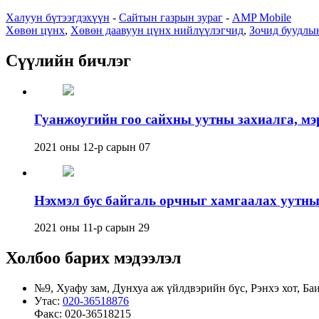
Халуун бүтээгдэхүүн
-
Сайтын газрын зураг
-
AMP Mobile
Хөвөн цүнх
,
Хөвөн даавуун цүнх нийлүүлэгчид
,
Зочид буудлы
Сүүлийн бичлэг
Гуанжоугийн гоо сайхны уутны захиалга, м
2021 оны 12-р сарын 07
Нэхмэл бус байгаль орчныг хамгаалах уутны
2021 оны 11-р сарын 29
Холбоо барих мэдээлэл
№9, Хуафу зам, Дунхуа аж үйлдвэрийн бүс, Рэнхэ хот, Баи
Утас:
020-36518876
Факс:
020-36518215