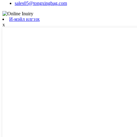
sales05@tongxingbag.com
И-мэйл илгээх
x