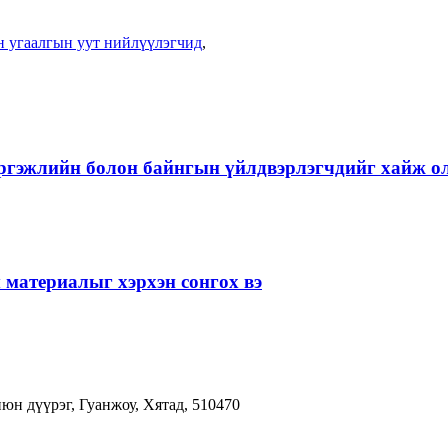
н угаалгын уут нийлүүлэгчид
,
эргэжлийн болон байнгын үйлдвэрлэгчдийг хайж о
 материалыг хэрхэн сонгох вэ
юн дүүрэг, Гуанжоу, Хятад, 510470