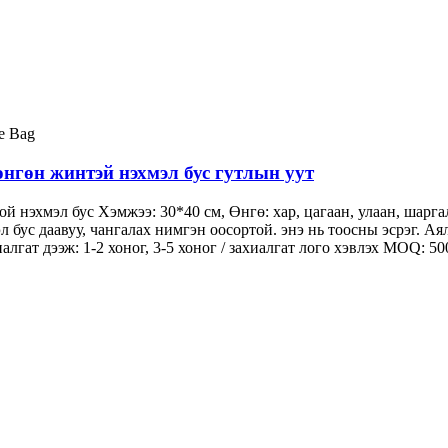
нгөн жинтэй нэхмэл бус гутлын уут
й нэхмэл бус Хэмжээ: 30*40 см, Өнгө: хар, цагаан, улаан, шарга
л бус даавуу, чангалах нимгэн оосортой. энэ нь тоосны эсрэг. А
лгат дээж: 1-2 хоног, 3-5 хоног / захиалгат лого хэвлэх MOQ: 50