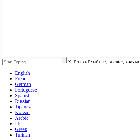
Хайлт хийхийн тулд enter, хаахы
English
French
German
Portuguese
Spanish
Russian
Japanese
Korean
Arabic
Irish
Greek
Turkish