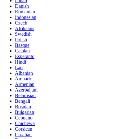
Italian
Danish
Romanian
Indonesian
Czech
Afrikaans
Swedish
Polish
Basque
Catalan
Esperanto
Hindi
Lao
Albanian
Amharic
Armenian
Azerbaijani
Belarusian
Bengali
Bosnian
Bulgarian
Cebuano
Chichewa
Corsican
Croatian