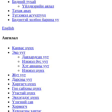
Бидний тухай
Үйлдвэрийн аялал
Татаж авах
Түгээмэл асуултууд
Бидэнтэй холбоо барина уу
English
Ангилал
Канвас цүнх
Эко уут
Давхардсан уут
Нэхмэл бус уут
Хэт авианы уут
Нэхмэл цүнх
Жут уут
Дарсны уут
Хөргөгч цүнх
Гоо сайхны цүнх
Утастай цүнх
Эвхэгддэг цүнх
Үзэгний сав
Хормогч
Хувцасны хавтас