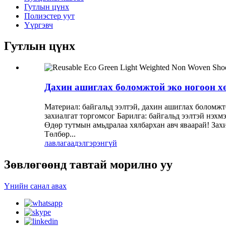
Гутлын цүнх
Полиэстер уут
Үүргэвч
Гутлын цүнх
Дахин ашиглах боломжтой эко ногоон хө
Материал: байгальд ээлтэй, дахин ашиглах боломжто
захиалгат торгомсог Барилга: байгальд ээлтэй нэхмэ
Өдөр тутмын амьдралаа хялбархан авч яваарай! Захиа
Төлбөр...
лавлагаа
дэлгэрэнгүй
Зөвлөгөөнд тавтай морилно уу
Үнийн санал авах