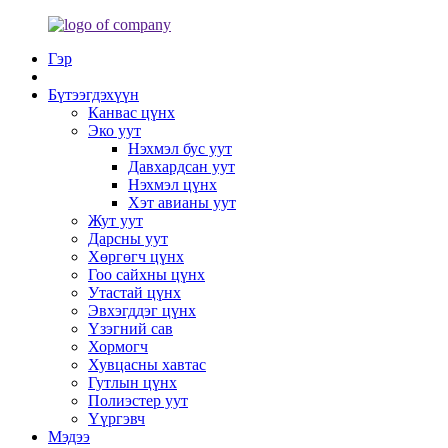
Гэр
Бүтээгдэхүүн
Канвас цүнх
Эко уут
Нэхмэл бус уут
Давхардсан уут
Нэхмэл цүнх
Хэт авианы уут
Жут уут
Дарсны уут
Хөргөгч цүнх
Гоо сайхны цүнх
Утастай цүнх
Эвхэгддэг цүнх
Үзэгний сав
Хормогч
Хувцасны хавтас
Гутлын цүнх
Полиэстер уут
Үүргэвч
Мэдээ