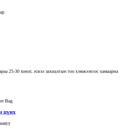
ар
раа 25-30 хоног, эсвэл захиалгын тоо хэмжээнээс хамаарна
н цүнх
аавуу