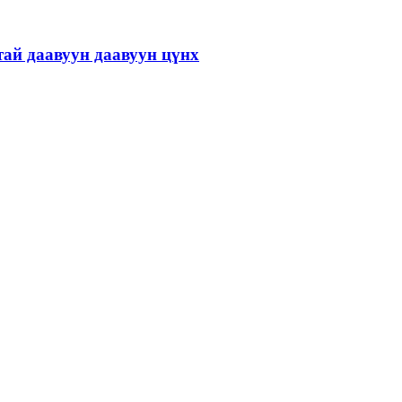
ай даавуун даавуун цүнх