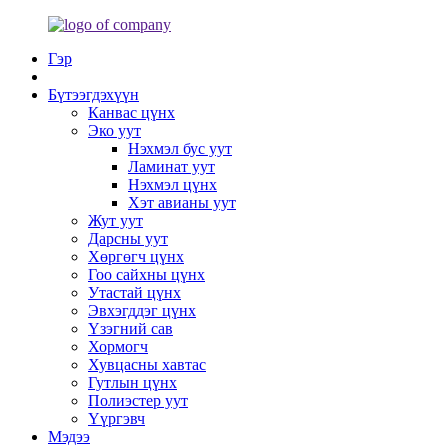
Гэр
Бүтээгдэхүүн
Канвас цүнх
Эко уут
Нэхмэл бус уут
Ламинат уут
Нэхмэл цүнх
Хэт авианы уут
Жут уут
Дарсны уут
Хөргөгч цүнх
Гоо сайхны цүнх
Утастай цүнх
Эвхэгддэг цүнх
Үзэгний сав
Хормогч
Хувцасны хавтас
Гутлын цүнх
Полиэстер уут
Үүргэвч
Мэдээ