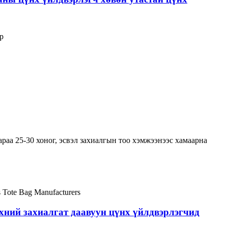
р
раа 25-30 хоног, эсвэл захиалгын тоо хэмжээнээс хамаарна
хний захиалгат даавуун цүнх үйлдвэрлэгчид