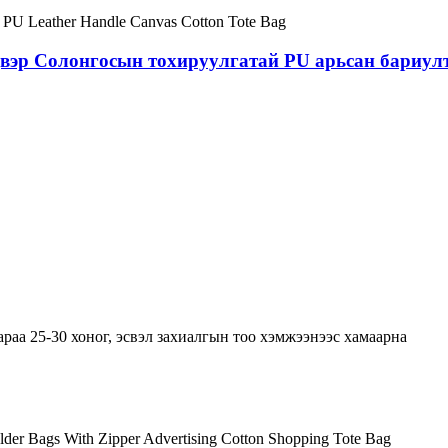
вэр Солонгосын тохируулгатай PU арьсан бариулт
раа 25-30 хоног, эсвэл захиалгын тоо хэмжээнээс хамаарна