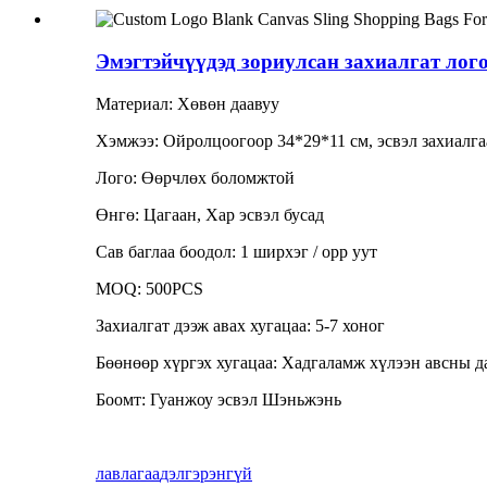
Эмэгтэйчүүдэд зориулсан захиалгат лог
Материал: Хөвөн даавуу
Хэмжээ: Ойролцоогоор 34*29*11 см, эсвэл захиалга
Лого: Өөрчлөх боломжтой
Өнгө: Цагаан, Хар эсвэл бусад
Сав баглаа боодол: 1 ширхэг / opp уут
MOQ: 500PCS
Захиалгат дээж авах хугацаа: 5-7 хоног
Бөөнөөр хүргэх хугацаа: Хадгаламж хүлээн авсны да
Боомт: Гуанжоу эсвэл Шэньжэнь
лавлагаа
дэлгэрэнгүй