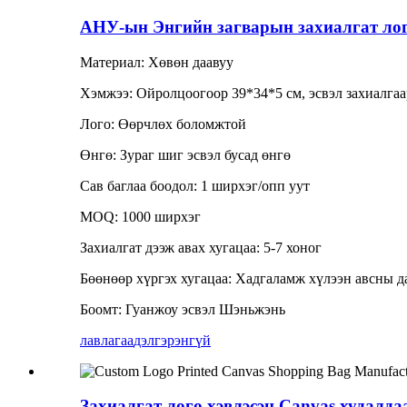
АНУ-ын Энгийн загварын захиалгат лого
Материал: Хөвөн даавуу
Хэмжээ: Ойролцоогоор 39*34*5 см, эсвэл захиалгаа
Лого: Өөрчлөх боломжтой
Өнгө: Зураг шиг эсвэл бусад өнгө
Сав баглаа боодол: 1 ширхэг/опп уут
MOQ: 1000 ширхэг
Захиалгат дээж авах хугацаа: 5-7 хоног
Бөөнөөр хүргэх хугацаа: Хадгаламж хүлээн авсны да
Боомт: Гуанжоу эсвэл Шэньжэнь
лавлагаа
дэлгэрэнгүй
Захиалгат лого хэвлэсэн Canvas худалда