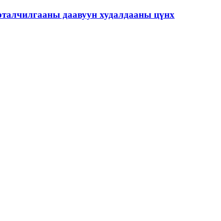
урталчилгааны даавуун худалдааны цүнх