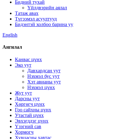
Бидний тухай
Үйлдвэрийн аялал
Татаж авах
Түгээмэл асуултууд
Бидэнтэй холбоо барина уу
English
Ангилал
Канвас цүнх
Эко уут
Давхардсан уут
Нэхмэл бус уут
Хэт авианы уут
Нэхмэл цүнх
Жут уут
Дарсны уут
Хөргөгч цүнх
Гоо сайхны цүнх
Утастай цүнх
Эвхэгддэг цүнх
Үзэгний сав
Хормогч
Хувцасны хавтас