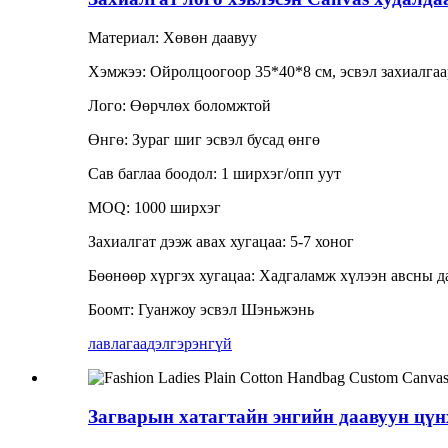
Материал: Хөвөн даавуу
Хэмжээ: Ойролцоогоор 35*40*8 см, эсвэл захиалгаа
Лого: Өөрчлөх боломжтой
Өнгө: Зураг шиг эсвэл бусад өнгө
Сав баглаа боодол: 1 ширхэг/опп уут
MOQ: 1000 ширхэг
Захиалгат дээж авах хугацаа: 5-7 хоног
Бөөнөөр хүргэх хугацаа: Хадгаламж хүлээн авсны да
Боомт: Гуанжоу эсвэл Шэньжэнь
лавлагаа
дэлгэрэнгүй
Загварын хатагтайн энгийн даавуун цүн