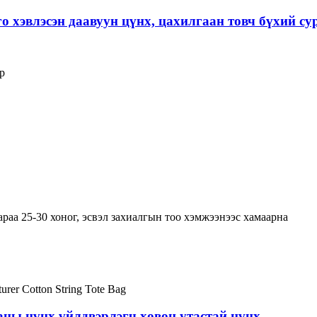
 хэвлэсэн даавуун цүнх, цахилгаан товч бүхий с
р
раа 25-30 хоног, эсвэл захиалгын тоо хэмжээнээс хамаарна
аны цүнх үйлдвэрлэгч хөвөн утастай цүнх