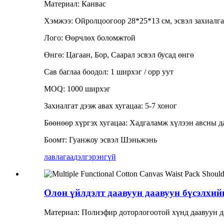
Материал: Канвас
Хэмжээ: Ойролцоогоор 28*25*13 см, эсвэл захиалга
Лого: Өөрчлөх боломжтой
Өнгө: Цагаан, Бор, Саарал эсвэл бусад өнгө
Сав баглаа боодол: 1 ширхэг / opp уут
MOQ: 1000 ширхэг
Захиалгат дээж авах хугацаа: 5-7 хоног
Бөөнөөр хүргэх хугацаа: Хадгаламж хүлээн авсны да
Боомт: Гуанжоу эсвэл Шэньжэнь
лавлагаа
дэлгэрэнгүй
Олон үйлдэлт даавуун даавуун бүсэлхий
Материал: Полиэфир доторлогоотой хүнд даавуун д