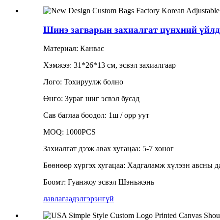
Шинэ загварын захиалгат цүнхний үйлд
Материал: Канвас
Хэмжээ: 31*26*13 см, эсвэл захиалгаар
Лого: Тохируулж болно
Өнгө: Зураг шиг эсвэл бусад
Сав баглаа боодол: 1ш / opp уут
MOQ: 1000PCS
Захиалгат дээж авах хугацаа: 5-7 хоног
Бөөнөөр хүргэх хугацаа: Хадгаламж хүлээн авсны да
Боомт: Гуанжоу эсвэл Шэньжэнь
лавлагаа
дэлгэрэнгүй