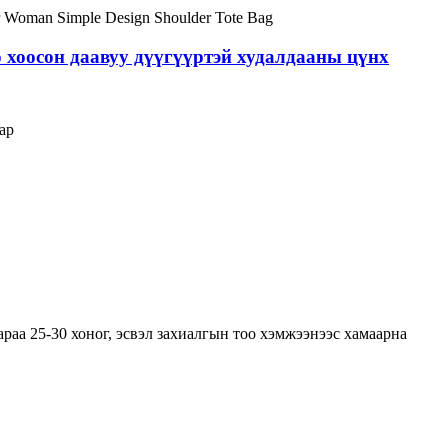
о хоосон даавуу дүүгүүртэй худалдааны цүнх
ар
раа 25-30 хоног, эсвэл захиалгын тоо хэмжээнээс хамаарна