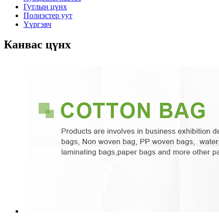
Гутлын цүнх
Полиэстер уут
Үүргэвч
Канвас цүнх