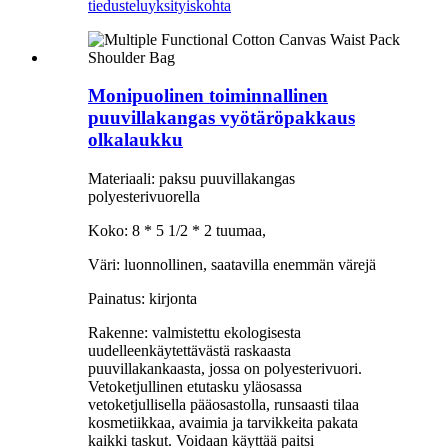
tiedustelu
yksityiskohta
Monipuolinen toiminnallinen
puuvillakangas vyötäröpakkaus
olkalaukku
Materiaali: paksu puuvillakangas
polyesterivuorella
Koko: 8 * 5 1/2 * 2 tuumaa,
Väri: luonnollinen, saatavilla enemmän värejä
Painatus: kirjonta
Rakenne: valmistettu ekologisesta
uudelleenkäytettävästä raskaasta
puuvillakankaasta, jossa on polyesterivuori.
Vetoketjullinen etutasku yläosassa
vetoketjullisella pääosastolla, runsaasti tilaa
kosmetiikkaa, avaimia ja tarvikkeita pakata
kaikki taskut. Voidaan käyttää paitsi