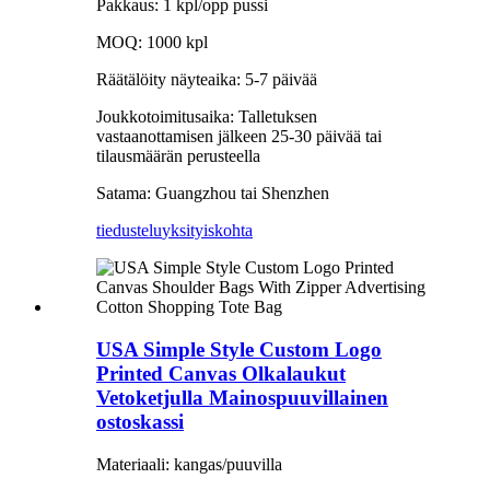
Pakkaus: 1 kpl/opp pussi
MOQ: 1000 kpl
Räätälöity näyteaika: 5-7 päivää
Joukkotoimitusaika: Talletuksen
vastaanottamisen jälkeen 25-30 päivää tai
tilausmäärän perusteella
Satama: Guangzhou tai Shenzhen
tiedustelu
yksityiskohta
USA Simple Style Custom Logo
Printed Canvas Olkalaukut
Vetoketjulla Mainospuuvillainen
ostoskassi
Materiaali: kangas/puuvilla