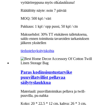
vyötäröreppuna myös olkalaukkuna!
Räätälöity näyte: noin 7 päivää
MOQ: 500 kpl / väri
Pakkaus: 1 kpl / opp pussi, 50 kpl / ctn
Maksuehdot: 30% TT etukäteen talletuksena,
saldo ennen toimitusta tavaroiden tarkastuksen
jälkeen yksitellen
tiedustelu
yksityiskohta
Paras kodinsisustustarvike
puuvillatvillist pellavaa
säilytyslaukkua
Materiaali: puuvillatoimikas pellava ja twill-
puuvilla, pu-nahka
Koko: 20 * 22,5 * 12 cm, kahva: 26 * 3 cm,