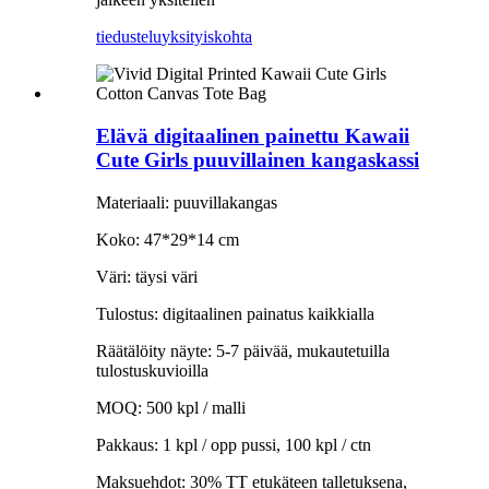
tiedustelu
yksityiskohta
Elävä digitaalinen painettu Kawaii
Cute Girls puuvillainen kangaskassi
Materiaali: puuvillakangas
Koko: 47*29*14 cm
Väri: täysi väri
Tulostus: digitaalinen painatus kaikkialla
Räätälöity näyte: 5-7 päivää, mukautetuilla
tulostuskuvioilla
MOQ: 500 kpl / malli
Pakkaus: 1 kpl / opp pussi, 100 kpl / ctn
Maksuehdot: 30% TT etukäteen talletuksena,