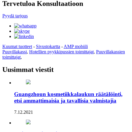
Tervetuloa Konsultaatioon
Pyydä tarjous
Kuumat tuotteet
-
Sivustokartta
-
AMP mobiili
Puuvillakassi
,
Hotellien pyykkipussien toimittajat
,
Puuvillakassien
toimittajat
,
Uusimmat viestit
Guangzhoun kosmetiikkalaukun räätälöinti,
etsi ammattimaisia ​​ja tavallisia valmistajia
7.12.2021