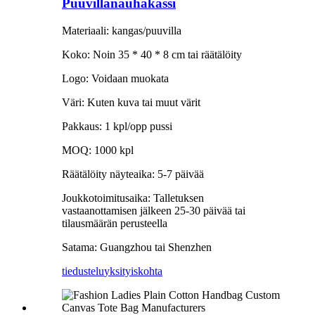
Puuvillanauhakassi
Materiaali: kangas/puuvilla
Koko: Noin 35 * 40 * 8 cm tai räätälöity
Logo: Voidaan muokata
Väri: Kuten kuva tai muut värit
Pakkaus: 1 kpl/opp pussi
MOQ: 1000 kpl
Räätälöity näyteaika: 5-7 päivää
Joukkotoimitusaika: Talletuksen
vastaanottamisen jälkeen 25-30 päivää tai
tilausmäärän perusteella
Satama: Guangzhou tai Shenzhen
tiedustelu
yksityiskohta