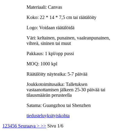
Materiaali: Canvas
Koko: 22 * ​​14 * 7,5 cm tai räätälöity
Logo: Voidaan räätälöidä
Väri: keltainen, punainen, vaaleanpunainen,
vihreä, sininen tai muut
Pakkaus: 1 kpl/opp pussi
MOQ: 1000 kpl
Räätälöity näyteaika: 5-7 päivää
Joukkotoimitusaika: Talletuksen
vastaanottamisen jälkeen 25-30 päivää tai
tilausmäärän perusteella
Satama: Guangzhou tai Shenzhen
tiedustelu
yksityiskohta
1
2
3
4
5
6
Seuraava >
>>
Sivu 1/6