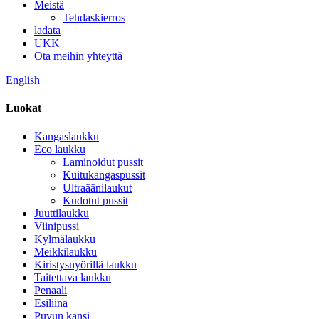
Meistä
Tehdaskierros
ladata
UKK
Ota meihin yhteyttä
English
Luokat
Kangaslaukku
Eco laukku
Laminoidut pussit
Kuitukangaspussit
Ultraäänilaukut
Kudotut pussit
Juuttilaukku
Viinipussi
Kylmälaukku
Meikkilaukku
Kiristysnyörillä laukku
Taitettava laukku
Penaali
Esiliina
Puvun kansi