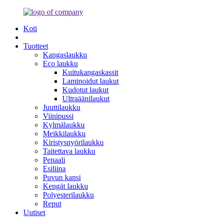
Koti
Tuotteet
Kangaslaukku
Eco laukku
Kuitukangaskassit
Laminoidut laukut
Kudotut laukut
Ultraäänilaukut
Juuttilaukku
Viinipussi
Kylmälaukku
Meikkilaukku
Kiristysnyörilaukku
Taitettava laukku
Penaali
Esiliina
Puvun kansi
Kengät laukku
Polyesterilaukku
Reput
Uutiset