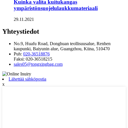
Kuinka valita kuitukangas
ympäristönsuojelulaukkumateriaali
29.11.2021
Yhteystiedot
No.9, Huafu Road, Donghuan teollisuusalue, Renhen
kaupunki, Baiyunin alue, Guangzhou, Kiina, 510470
Puh:
020-36518876
Faksi:
020-36518215
sales05@tongxingbag.com
Lähettää sähköpostia
x