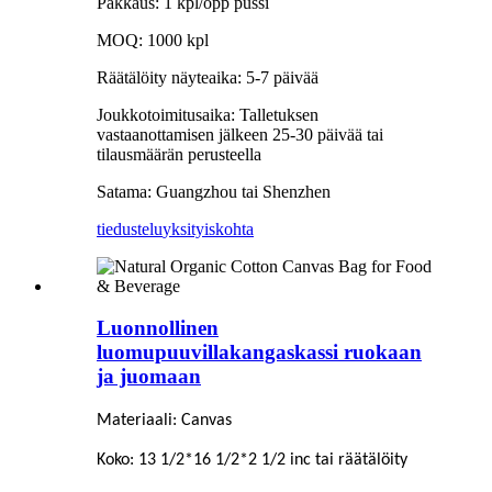
Pakkaus: 1 kpl/opp pussi
MOQ: 1000 kpl
Räätälöity näyteaika: 5-7 päivää
Joukkotoimitusaika: Talletuksen
vastaanottamisen jälkeen 25-30 päivää tai
tilausmäärän perusteella
Satama: Guangzhou tai Shenzhen
tiedustelu
yksityiskohta
Luonnollinen
luomupuuvillakangaskassi ruokaan
ja juomaan
Materiaali: Canvas
Koko: 13 1/2*16 1/2*2 1/2 inc tai räätälöity