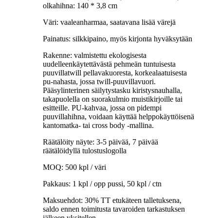
olkahihna: 140 * 3,8 cm
Väri: vaaleanharmaa, saatavana lisää värejä
Painatus: silkkipaino, myös kirjonta hyväksytään
Rakenne: valmistettu ekologisesta
uudelleenkäytettävästä pehmeän tuntuisesta
puuvillatwill pellavakuoresta, korkealaatuisesta
pu-nahasta, jossa twill-puuvillavuori.
Pääsylinterinen säilytystasku kiristysnauhalla,
takapuolella on suorakulmio muistikirjoille tai
esitteille. PU-kahvaa, jossa on pidempi
puuvillahihna, voidaan käyttää helppokäyttöisenä
kantomatka- tai cross body -mallina.
Räätälöity näyte: 3-5 päivää, 7 päivää
räätälöidyllä tulostuslogolla
MOQ: 500 kpl / väri
Pakkaus: 1 kpl / opp pussi, 50 kpl / ctn
Maksuehdot: 30% TT etukäteen talletuksena,
saldo ennen toimitusta tavaroiden tarkastuksen
jälkeen yksitellen