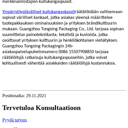
merkkivalmistajien kuitukangaspussit.
Ympäristöystävälliset kuitukangaskassit
räätälöidään valitsemaan
sopivat värilliset kankaat, jotka asiakas yleensä määrittelee
tuotepakkauksen ominaisuuksien ja yrityksen brändikulttuurin
mukaan. Guangzhou Tongxing Packaging Co., Ltd. tarjoaa sopivan
suunnittelun painotekniikasta, tekstistä ja kuvioista, jotka
osoittavat yrityksen kulttuurin ja henkilökohtaisen viehätyksen.
Guangzhou Tongxing Packagingin 24h-
asiakaspalvelupuhelinnumero 0086 15507908850 tarjoaa
räätälöityjä ratkaisuja kuitukangaspusseihin, jotka voivat
kohtuullisesti vähentää asiakkaiden räätälöityjä kustannuksia.
Postitusaika: 29.11.2021
Tervetuloa Konsultaatioon
Pyydä tarjous