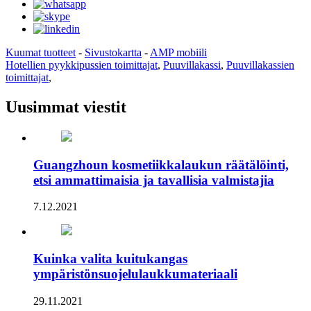
Kuumat tuotteet
-
Sivustokartta
-
AMP mobiili
Hotellien pyykkipussien toimittajat
,
Puuvillakassi
,
Puuvillakassien
toimittajat
,
Uusimmat viestit
Guangzhoun kosmetiikkalaukun räätälöinti,
etsi ammattimaisia ​​ja tavallisia valmistajia
7.12.2021
Kuinka valita kuitukangas
ympäristönsuojelulaukkumateriaali
29.11.2021