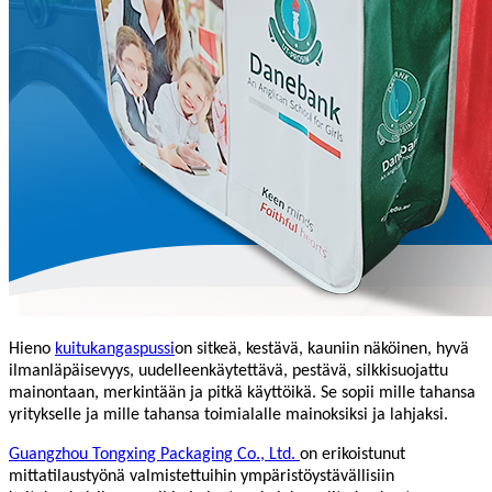
Hieno
kuitukangaspussi
on sitkeä, kestävä, kauniin näköinen, hyvä
ilmanläpäisevyys, uudelleenkäytettävä, pestävä, silkkisuojattu
mainontaan, merkintään ja pitkä käyttöikä. Se sopii mille tahansa
yritykselle ja mille tahansa toimialalle mainoksiksi ja lahjaksi.
Guangzhou Tongxing Packaging Co., Ltd.
on erikoistunut
mittatilaustyönä valmistettuihin ympäristöystävällisiin