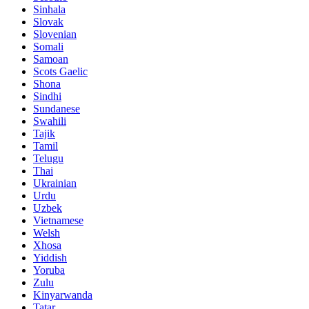
Sinhala
Slovak
Slovenian
Somali
Samoan
Scots Gaelic
Shona
Sindhi
Sundanese
Swahili
Tajik
Tamil
Telugu
Thai
Ukrainian
Urdu
Uzbek
Vietnamese
Welsh
Xhosa
Yiddish
Yoruba
Zulu
Kinyarwanda
Tatar