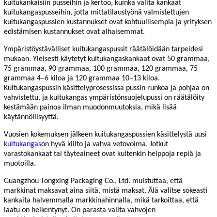
kuitukankaisiin pusseihin ja kertoo, kuinka valita kankaat
kuitukangaspusseihin, jotta mittatilaustyönä valmistettujen
kuitukangaspussien kustannukset ovat kohtuullisempia ja yrityksen
edistämisen kustannukset ovat alhaisemmat.
Ympäristöystävälliset kuitukangaspussit räätälöidään tarpeidesi
mukaan. Yleisesti käytetyt kuitukangaskankaat ovat 50 grammaa,
75 grammaa, 90 grammaa, 100 grammaa, 120 grammaa, 75
grammaa 4–6 kiloa ja 120 grammaa 10–13 kiloa.
Kuitukangaspussin käsittelyprosessissa pussin runkoa ja pohjaa on
vahvistettu, ja kuitukangas ympäristönsuojelupussi on räätälöity
kestämään painoa ilman muodonmuutoksia, mikä lisää
käytännöllisyyttä.
Vuosien kokemuksen jälkeen kuitukangaspussien käsittelystä uusi
kuitukangas
on hyvä kiilto ja vahva vetovoima. Jotkut
varastokankaat tai täyteaineet ovat kuitenkin helppoja repiä ja
muotoilla.
Guangzhou Tongxing Packaging Co., Ltd. muistuttaa, että
markkinat maksavat aina siitä, mistä maksat. Älä valitse sokeasti
kankaita halvemmalla markkinahinnalla, mikä tarkoittaa, että
laatu on heikentynyt. On parasta valita vahvojen