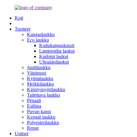
Koti
Tuotteet
Kangaslaukku
Eco laukku
Kuitukangaskassit
Laminoidut laukut
Kudotut laukut
Ultraäänilaukut
Juuttilaukku
Viinipussi
Kylmälaukku
Meikkilaukku
Kiristysnyörilaukku
Taitettava laukku
Penaali
Esiliina
Puvun kansi
Kengät laukku
Polyesterilaukku
Reput
Uutiset