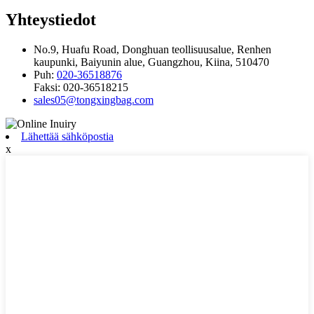
Yhteystiedot
No.9, Huafu Road, Donghuan teollisuusalue, Renhen
kaupunki, Baiyunin alue, Guangzhou, Kiina, 510470
Puh:
020-36518876
Faksi:
020-36518215
sales05@tongxingbag.com
Lähettää sähköpostia
x