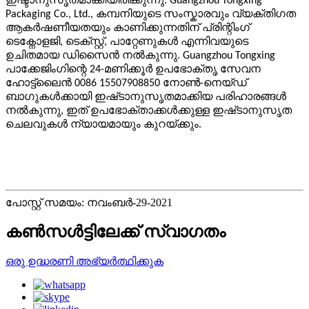
ഇഷ്ടാനുസൃതമാക്കിയിരിക്കുന്നു. Guangzhou Tongxing
Packaging Co., Ltd., കമ്പനിയുടെ സംസ്കാരവും വ്യക്തിഗത
ആകർഷണീയതയും കാണിക്കുന്നതിന് പ്രിന്റിംഗ്
ടെക്നോളജി, ടെക്സ്റ്റ്, പാറ്റേണുകൾ എന്നിവയുടെ
ഉചിതമായ ഡിസൈൻ നൽകുന്നു. Guangzhou Tongxing
പാക്കേജിംഗിന്റെ 24-മണിക്കൂർ ഉപഭോക്തൃ സേവന
ഹോട്ട്‌ലൈൻ 0086 15507908850 നോൺ-നെയ്‌ഡ്
ബാഗുകൾക്കായി ഇഷ്‌ടാനുസൃതമാക്കിയ പരിഹാരങ്ങൾ
നൽകുന്നു, ഇത് ഉപഭോക്താക്കൾക്കുള്ള ഇഷ്‌ടാനുസൃത
ചെലവുകൾ ന്യായമായും കുറയ്ക്കും.
പോസ്റ്റ് സമയം: നവംബർ-29-2021
കൺസൾട്ടിലേക്ക് സ്വാഗതം
ഒരു ഉദ്ധരണി അഭ്യർത്ഥിക്കുക