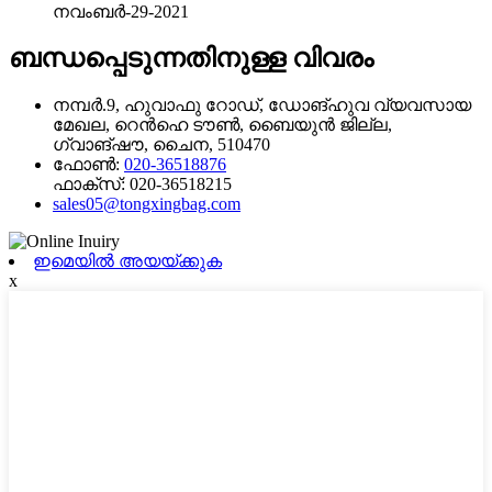
നവംബർ-29-2021
ബന്ധപ്പെടുന്നതിനുള്ള വിവരം
നമ്പർ.9, ഹുവാഫു റോഡ്, ഡോങ്‌ഹുവ വ്യവസായ
മേഖല, റെൻഹെ ടൗൺ, ബൈയുൻ ജില്ല,
ഗ്വാങ്‌ഷൗ, ചൈന, 510470
ഫോൺ:
020-36518876
ഫാക്സ്:
020-36518215
sales05@tongxingbag.com
ഇമെയിൽ അയയ്ക്കുക
x