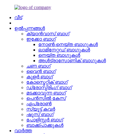
വീട്
ഉൽപ്പന്നങ്ങൾ
ക്യാൻവാസ് ബാഗ്
ഇക്കോ ബാഗ്
നോൺ-നെയ്ത ബാഗുകൾ
ലാമിനേറ്റഡ് ബാഗുകൾ
നെയ്ത ബാഗുകൾ
അൾട്രാസോണിക് ബാഗുകൾ
ചണ ബാഗ്
വൈൻ ബാഗ്
കൂളർ ബാഗ്
കോസ്മെറ്റിക് ബാഗ്
ഡ്രോസ്ട്രിംഗ് ബാഗ്
മടക്കാവുന്ന ബാഗ്
പെൻസിൽ കേസ്
ഏപ്രോൺ
സ്യൂട്ട് കവർ
ഷൂസ് ബാഗ്
പോളിസ്റ്റർ ബാഗ്
ബാക്ക്പാക്കുകൾ
വാർത്ത