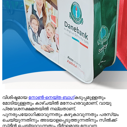
വിശിഷ്ടമായ
നോൺ-നെയ്ത ബാഗ്
കടുപ്പമുള്ളതും
മോടിയുള്ളതും കാഴ്ചയിൽ മനോഹരവുമാണ്, വായു
പ്രവേശനക്ഷമതയിൽ നല്ലതാണ്,
പുനരുപയോഗിക്കാവുന്നതും കഴുകാവുന്നതും പരസ്യം
ചെയ്യുന്നതിനും അടയാളപ്പെടുത്തുന്നതിനും സിൽക്ക്-
സ്ക്രീൻ ചെയ്യാവുന്നതും ദീർഘമായ സേവന