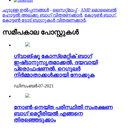
ചൂടുള്ള ഉൽപ്പന്നങ്ങൾ
-
സൈറ്റ്മാപ്പ്
-
AMP മൊബൈൽ
ഹോട്ടൽ അലക്കു ബാഗ് വിതരണക്കാർ
,
കോട്ടൺ ബാഗ്
,
കോട്ടൺ ടോട് ബാഗുകൾ വിതരണക്കാർ
,
സമീപകാല പോസ്റ്റുകൾ
ഗ്വാങ്‌ഷൂ കോസ്‌മെറ്റിക് ബാഗ്
ഇഷ്‌ടാനുസൃതമാക്കൽ, ദയവായി
പ്രൊഫഷണൽ, റെഗുലർ
നിർമ്മാതാക്കൾക്കായി നോക്കുക
ഡിസംബർ-07-2021
നോൺ-നെയ്ത പരിസ്ഥിതി സംരക്ഷണ
ബാഗ് മെറ്റീരിയൽ എങ്ങനെ
തിരഞ്ഞെടുക്കാം