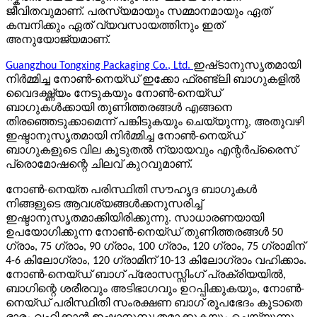
ജീവിതവുമാണ്. പരസ്യമായും സമ്മാനമായും ഏത്
കമ്പനിക്കും ഏത് വ്യവസായത്തിനും ഇത്
അനുയോജ്യമാണ്.
Guangzhou Tongxing Packaging Co., Ltd.
ഇഷ്‌ടാനുസൃതമായി
നിർമ്മിച്ച നോൺ-നെയ്‌ഡ് ഇക്കോ ഫ്രണ്ട്‌ലി ബാഗുകളിൽ
വൈദഗ്ദ്ധ്യം നേടുകയും നോൺ-നെയ്‌ഡ്
ബാഗുകൾക്കായി തുണിത്തരങ്ങൾ എങ്ങനെ
തിരഞ്ഞെടുക്കാമെന്ന് പങ്കിടുകയും ചെയ്യുന്നു, അതുവഴി
ഇഷ്ടാനുസൃതമായി നിർമ്മിച്ച നോൺ-നെയ്‌ഡ്
ബാഗുകളുടെ വില കൂടുതൽ ന്യായവും എന്റർപ്രൈസ്
പ്രൊമോഷന്റെ ചിലവ് കുറവുമാണ്.
നോൺ-നെയ്ത പരിസ്ഥിതി സൗഹൃദ ബാഗുകൾ
നിങ്ങളുടെ ആവശ്യങ്ങൾക്കനുസരിച്ച്
ഇഷ്ടാനുസൃതമാക്കിയിരിക്കുന്നു. സാധാരണയായി
ഉപയോഗിക്കുന്ന നോൺ-നെയ്‌ഡ് തുണിത്തരങ്ങൾ 50
ഗ്രാം, 75 ഗ്രാം, 90 ഗ്രാം, 100 ഗ്രാം, 120 ഗ്രാം, 75 ഗ്രാമിന്
4-6 കിലോഗ്രാം, 120 ഗ്രാമിന് 10-13 കിലോഗ്രാം വഹിക്കാം.
നോൺ-നെയ്‌ഡ് ബാഗ് പ്രോസസ്സിംഗ് പ്രക്രിയയിൽ,
ബാഗിന്റെ ശരീരവും അടിഭാഗവും ഉറപ്പിക്കുകയും, നോൺ-
നെയ്‌ഡ് പരിസ്ഥിതി സംരക്ഷണ ബാഗ് രൂപഭേദം കൂടാതെ