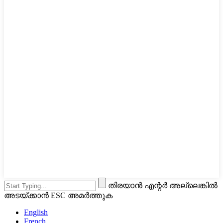
തിരയാൻ എന്റർ അല്ലെങ്കിൽ
അടയ്ക്കാൻ ESC അമർത്തുക
English
French