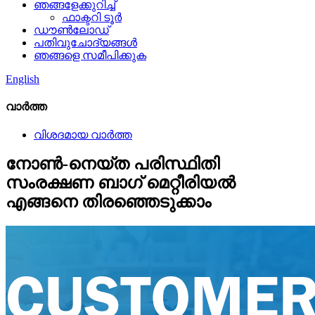
ഞങ്ങളേക്കുറിച്ച്
ഫാക്ടറി ടൂർ
ഡൗൺലോഡ്
പതിവുചോദ്യങ്ങൾ
ഞങ്ങളെ സമീപിക്കുക
English
വാർത്ത
വിശദമായ വാർത്ത
നോൺ-നെയ്ത പരിസ്ഥിതി
സംരക്ഷണ ബാഗ് മെറ്റീരിയൽ
എങ്ങനെ തിരഞ്ഞെടുക്കാം