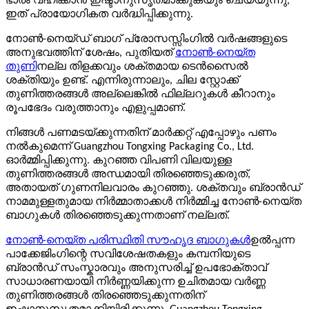
ഭാരം വഹിക്കാൻ ഇഷ്ടാനുസൃതമാക്കുകയും ചെയ്യുന്നു,
ഇത് പ്രായോഗികത വർദ്ധിപ്പിക്കുന്നു.
നോൺ-നെയ്‌ഡ് ബാഗ് പ്രോസസ്സിംഗിൽ വർഷങ്ങളുടെ
അനുഭവത്തിന് ശേഷം, പുതിയത്
നോൺ-നെയ്ത
തുണി
നല്ല തിളക്കവും ശക്തമായ ടെൻസൈൽ
ശക്തിയും ഉണ്ട്. എന്നിരുന്നാലും, ചില സ്റ്റോക്ക്
തുണിത്തരങ്ങൾ അല്ലെങ്കിൽ ഫില്ലറുകൾ കീറാനും
രൂപഭേദം വരുത്താനും എളുപ്പമാണ്.
നിങ്ങൾ പണമടയ്ക്കുന്നതിന് മാർക്കറ്റ് എപ്പോഴും പണം
നൽകുമെന്ന് Guangzhou Tongxing Packaging Co., Ltd.
ഓർമ്മിപ്പിക്കുന്നു. കുറഞ്ഞ വിപണി വിലയുള്ള
തുണിത്തരങ്ങൾ അന്ധമായി തിരഞ്ഞെടുക്കരുത്,
അതായത് ഗുണനിലവാരം കുറഞ്ഞു. ശക്തവും ബ്രാൻഡ്
നാമമുള്ളതുമായ നിർമ്മാതാക്കൾ നിർമ്മിച്ച നോൺ-നെയ്ത
ബാഗുകൾ തിരഞ്ഞെടുക്കുന്നതാണ് നല്ലത്.
നോൺ-നെയ്ത പരിസ്ഥിതി സൗഹൃദ ബാഗുകൾ
ഉൽപ്പന്ന
പാക്കേജിംഗിന്റെ സവിശേഷതകളും കമ്പനിയുടെ
ബ്രാൻഡ് സംസ്കാരവും അനുസരിച്ച് ഉപഭോക്താവ്
സാധാരണയായി നിർണ്ണയിക്കുന്ന ഉചിതമായ വർണ്ണ
തുണിത്തരങ്ങൾ തിരഞ്ഞെടുക്കുന്നതിന്