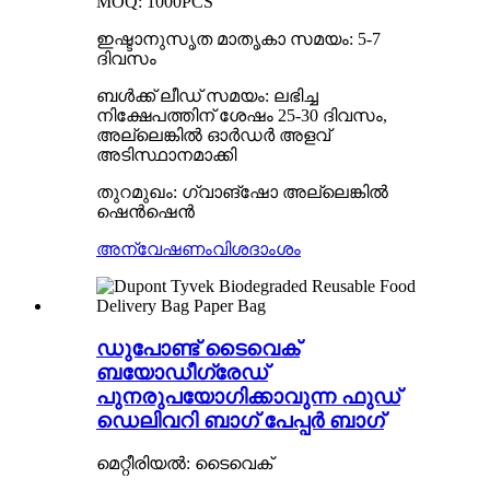
MOQ: 1000PCS
ഇഷ്ടാനുസൃത മാതൃകാ സമയം: 5-7
ദിവസം
ബൾക്ക് ലീഡ് സമയം: ലഭിച്ച
നിക്ഷേപത്തിന് ശേഷം 25-30 ദിവസം,
അല്ലെങ്കിൽ ഓർഡർ അളവ്
അടിസ്ഥാനമാക്കി
തുറമുഖം: ഗ്വാങ്ഷോ അല്ലെങ്കിൽ
ഷെൻഷെൻ
അന്വേഷണം
വിശദാംശം
ഡുപോണ്ട് ടൈവെക്
ബയോഡീഗ്രേഡ്
പുനരുപയോഗിക്കാവുന്ന ഫുഡ്
ഡെലിവറി ബാഗ് പേപ്പർ ബാഗ്
മെറ്റീരിയൽ: ടൈവെക്