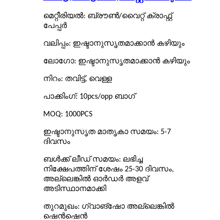
മെറ്റീരിയൽ: ബ്രൗൺ/വൈറ്റ് ക്രാഫ്റ്റ്
പേപ്പർ
വലിപ്പം: ഇഷ്ടാനുസൃതമാക്കാൻ കഴിയും
ലോഗോ: ഇഷ്ടാനുസൃതമാക്കാൻ കഴിയും
നിറം: തവിട്ട്, വെള്ള
പാക്കിംഗ്: 10pcs/opp ബാഗ്
MOQ: 1000PCS
ഇഷ്ടാനുസൃത മാതൃകാ സമയം: 5-7
ദിവസം
ബൾക്ക് ലീഡ് സമയം: ലഭിച്ച
നിക്ഷേപത്തിന് ശേഷം 25-30 ദിവസം,
അല്ലെങ്കിൽ ഓർഡർ അളവ്
അടിസ്ഥാനമാക്കി
തുറമുഖം: ഗ്വാങ്ഷോ അല്ലെങ്കിൽ
ഷെൻഷെൻ