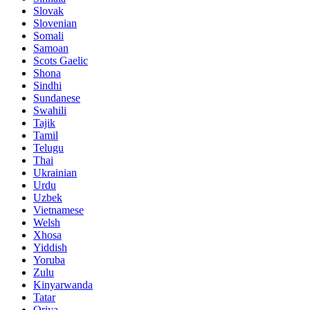
Slovak
Slovenian
Somali
Samoan
Scots Gaelic
Shona
Sindhi
Sundanese
Swahili
Tajik
Tamil
Telugu
Thai
Ukrainian
Urdu
Uzbek
Vietnamese
Welsh
Xhosa
Yiddish
Yoruba
Zulu
Kinyarwanda
Tatar
Oriya