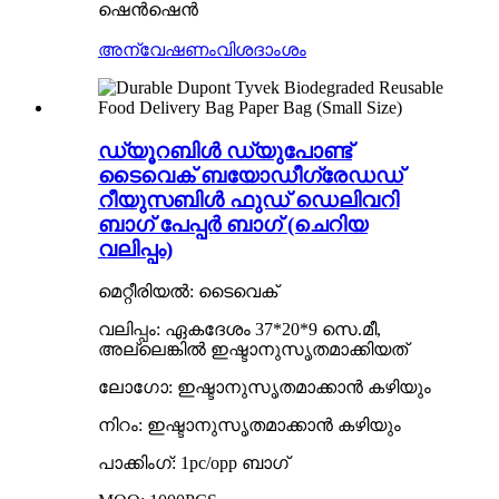
ഷെൻഷെൻ
അന്വേഷണം
വിശദാംശം
ഡ്യൂറബിൾ ഡ്യുപോണ്ട്
ടൈവെക് ബയോഡീഗ്രേഡഡ്
റീയുസബിൾ ഫുഡ് ഡെലിവറി
ബാഗ് പേപ്പർ ബാഗ് (ചെറിയ
വലിപ്പം)
മെറ്റീരിയൽ: ടൈവെക്
വലിപ്പം: ഏകദേശം 37*20*9 സെ.മീ,
അല്ലെങ്കിൽ ഇഷ്ടാനുസൃതമാക്കിയത്
ലോഗോ: ഇഷ്ടാനുസൃതമാക്കാൻ കഴിയും
നിറം: ഇഷ്ടാനുസൃതമാക്കാൻ കഴിയും
പാക്കിംഗ്: 1pc/opp ബാഗ്