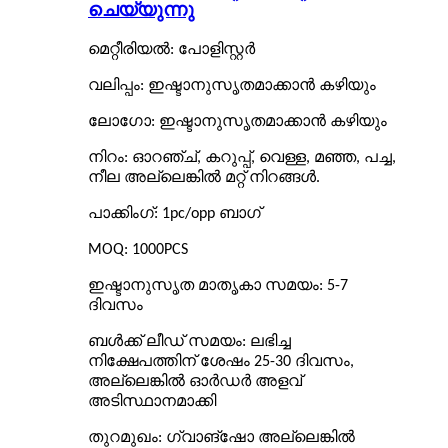
ചെയ്യുന്നു
മെറ്റീരിയൽ: പോളിസ്റ്റർ
വലിപ്പം: ഇഷ്ടാനുസൃതമാക്കാൻ കഴിയും
ലോഗോ: ഇഷ്ടാനുസൃതമാക്കാൻ കഴിയും
നിറം: ഓറഞ്ച്, കറുപ്പ്, വെള്ള, മഞ്ഞ, പച്ച,
നീല അല്ലെങ്കിൽ മറ്റ് നിറങ്ങൾ.
പാക്കിംഗ്: 1pc/opp ബാഗ്
MOQ: 1000PCS
ഇഷ്ടാനുസൃത മാതൃകാ സമയം: 5-7
ദിവസം
ബൾക്ക് ലീഡ് സമയം: ലഭിച്ച
നിക്ഷേപത്തിന് ശേഷം 25-30 ദിവസം,
അല്ലെങ്കിൽ ഓർഡർ അളവ്
അടിസ്ഥാനമാക്കി
തുറമുഖം: ഗ്വാങ്ഷോ അല്ലെങ്കിൽ