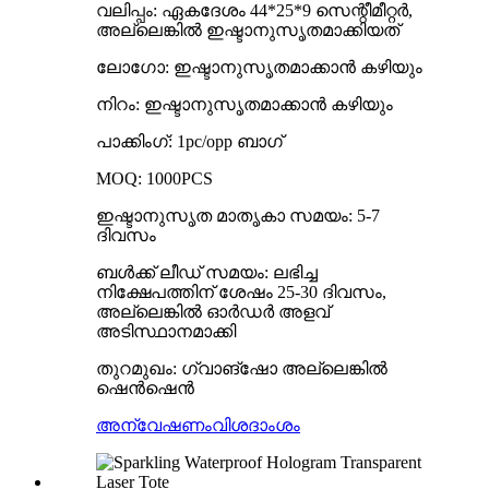
വലിപ്പം: ഏകദേശം 44*25*9 സെന്റീമീറ്റർ,
അല്ലെങ്കിൽ ഇഷ്ടാനുസൃതമാക്കിയത്
ലോഗോ: ഇഷ്ടാനുസൃതമാക്കാൻ കഴിയും
നിറം: ഇഷ്ടാനുസൃതമാക്കാൻ കഴിയും
പാക്കിംഗ്: 1pc/opp ബാഗ്
MOQ: 1000PCS
ഇഷ്ടാനുസൃത മാതൃകാ സമയം: 5-7
ദിവസം
ബൾക്ക് ലീഡ് സമയം: ലഭിച്ച
നിക്ഷേപത്തിന് ശേഷം 25-30 ദിവസം,
അല്ലെങ്കിൽ ഓർഡർ അളവ്
അടിസ്ഥാനമാക്കി
തുറമുഖം: ഗ്വാങ്ഷോ അല്ലെങ്കിൽ
ഷെൻഷെൻ
അന്വേഷണം
വിശദാംശം