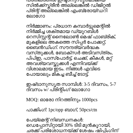
സിൽക്ക്സ്ക്രീൻ അല്ലെങ്കിൽ ഡിജിറ്റൽ
പ്രിന്റ് അല്ലെങ്കിൽ എംബ്രോയ്ഡറി
ലോഗോ
നിർമ്മാണം: പ്രധാന കമ്പാർട്ടുമെന്റിൽ
നിർമ്മിച്ച ശക്തമായ ഡ്യൂറബിൾ
റെസിസ്റ്റന്റ് നൈലോൺ മെഷ് ഫാബ്രിക്,
മുകളിലെ അകത്തെ സിപ്പർ പോക്കറ്റ്,
ബൈൻഡിംഗ്. സൗന്ദര്യവർദ്ധക
വസ്‌തുക്കൾ, ബോക്‌സർ അടിവസ്‌ത്രം,
പിപിഇ, പാസ്‌പോർട്ട്, ചെക്ക്, കീകൾ, മറ്റ്
അവശ്യവസ്തുക്കൾ എന്നിവയ്‌ക്ക്
വിശാലമായ ഇടം. നിങ്ങൾ എവിടെ
പോയാലും മികച്ച ബീച്ച് ടോട്ട്.
ഇഷ്‌ടാനുസൃത സാമ്പിൾ: 3-5 ദിവസം, 5-7
ദിവസം w/ പ്രിന്റിംഗ് ലോഗോ
MOQ: ഓരോ നിറത്തിനും 1000pcs
പാക്കിംഗ്: 1pc/opp ബാഗ്, 50pcs/ctn
പേയ്‌മെന്റ് നിബന്ധനകൾ:
ഡെപ്പോസിറ്റായി 30% ടിടി മുൻകൂറായി,
ചരക്ക് പരിശോധനയ്ക്ക് ശേഷം ഷിപ്പിംഗിന്