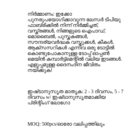
നിർമ്മാണം: ഇക്കോ
പുനരുപയോഗിക്കാവുന്ന ലേസർ ടിപിയു
ഫാബ്രിക്കിൽ നിന്ന് നിർമ്മിച്ചത്,
വസ്ത്രങ്ങൾ, നിങ്ങളുടെ ഐപാഡ്,
മൊബൈൽ, പുസ്തകങ്ങൾ,
സൗന്ദര്യവർദ്ധക വസ്തുക്കൾ, കീകൾ,
ആക്സസറികൾ എന്നിവ ഒരു ടോട്ടിൽ
കൊണ്ടുപോകാനുള്ള ടോപ്പ് ഓപ്പൺ
മെയിൻ കമ്പാർട്ട്മെന്റിൽ വലിയ ഇടങ്ങൾ.
എളുപ്പമുള്ള ദൈനംദിന ജീവിതം
നയിക്കുക!
ഇഷ്‌ടാനുസൃത മാതൃക: 2 - 3 ദിവസം, 5 - 7
ദിവസം w/ ഇഷ്‌ടാനുസൃതമാക്കിയ
പ്രിന്റിംഗ് ലോഗോ
MOQ: 500pcs/ഓരോ വലിപ്പത്തിലും