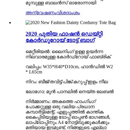
മുമ്പുള്ള ബാലൻസ് ഓരോന്നായി
അന്വേഷണം
വിശദാംശം
2020 പുതിയ ഫാഷൻ ഡെയ്‌റ്റി
കോർഡുറോയ് ടോട്ട് ബാഗ്
മെറ്റീരിയൽ: ലൈനിംഗ് ഉള്ള ഉയർന്ന
നിലവാരമുള്ള കോർഡ്റോയ് ഫാബ്രിക്
വലിപ്പം: W35*H40*D10cm, ഹാൻഡിൽ W2
* L65cm
നിറം: ബീജ്/തവിട്ട്/പിങ്ക്/കറുപ്പ്/ഇളം നീല
ലോഗോ: മുൻ പാനലിൽ നെയ്ത ലേബൽ
നിർമ്മാണം: അകത്തെ ഹാംഗിംഗ്
പോക്കറ്റുള്ള ഒരു വലിയ പ്രധാന
കമ്പാർട്ട്‌മെന്റ്, എളുപ്പത്തിൽ കാന്തിക
കൈപ്പിടിയുള്ള ടോപ്പ് ഓപ്പൺ ഭാഗങ്ങൾ,
ലാപ്‌ടോപ്പിനും A4 നോട്ട്ബുക്കുകൾക്കും
മതിയായ ഇടമുണ്ട്, നിങ്ങളുടെ എല്ലാ