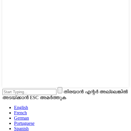
തിരയാൻ എന്റർ അല്ലെങ്കിൽ
അടയ്ക്കാൻ ESC അമർത്തുക
English
French
German
Portuguese
Spanish