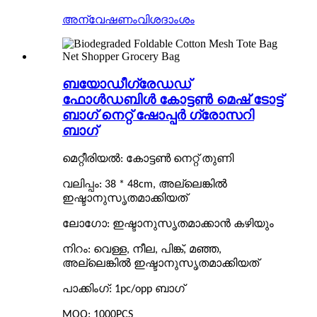
അന്വേഷണം
വിശദാംശം
ബയോഡീഗ്രേഡഡ്
ഫോൾഡബിൾ കോട്ടൺ മെഷ് ടോട്ട്
ബാഗ് നെറ്റ് ഷോപ്പർ ഗ്രോസറി
ബാഗ്
മെറ്റീരിയൽ: കോട്ടൺ നെറ്റ് തുണി
വലിപ്പം: 38 * 48cm, അല്ലെങ്കിൽ
ഇഷ്ടാനുസൃതമാക്കിയത്
ലോഗോ: ഇഷ്ടാനുസൃതമാക്കാൻ കഴിയും
നിറം: വെള്ള, നീല, പിങ്ക്, മഞ്ഞ,
അല്ലെങ്കിൽ ഇഷ്ടാനുസൃതമാക്കിയത്
പാക്കിംഗ്: 1pc/opp ബാഗ്
MOQ: 1000PCS