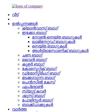
വീട്
ഉൽപ്പന്നങ്ങൾ
ക്യാൻവാസ് ബാഗ്
ഇക്കോ ബാഗ്
നോൺ-നെയ്ത ബാഗുകൾ
ലാമിനേറ്റഡ് ബാഗുകൾ
നെയ്ത ബാഗുകൾ
അൾട്രാസോണിക് ബാഗുകൾ
ചണ ബാഗ്
വൈൻ ബാഗ്
കൂളർ ബാഗ്
കോസ്മെറ്റിക് ബാഗ്
ഡ്രോസ്ട്രിംഗ് ബാഗ്
മടക്കാവുന്ന ബാഗ്
പെൻസിൽ കേസ്
ഏപ്രോൺ
സ്യൂട്ട് കവർ
ഷൂസ് ബാഗ്
പോളിസ്റ്റർ ബാഗ്
ബാക്ക്പാക്കുകൾ
വാർത്ത