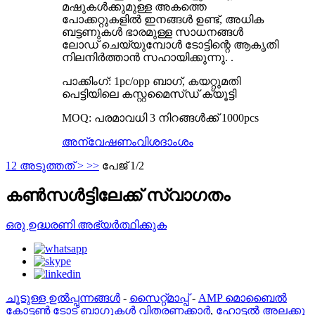
മഷുകൾക്കുമുള്ള അകത്തെ
പോക്കറ്റുകളിൽ ഇനങ്ങൾ ഉണ്ട്, അധിക
ബട്ടണുകൾ ഭാരമുള്ള സാധനങ്ങൾ
ലോഡ് ചെയ്യുമ്പോൾ ടോട്ടിന്റെ ആകൃതി
നിലനിർത്താൻ സഹായിക്കുന്നു. .
പാക്കിംഗ്: 1pc/opp ബാഗ്, കയറ്റുമതി
പെട്ടിയിലെ കസ്റ്റമൈസ്ഡ് ക്യൂട്ടി
MOQ: പരമാവധി 3 നിറങ്ങൾക്ക് 1000pcs
അന്വേഷണം
വിശദാംശം
1
2
അടുത്തത് >
>>
പേജ് 1/2
കൺസൾട്ടിലേക്ക് സ്വാഗതം
ഒരു ഉദ്ധരണി അഭ്യർത്ഥിക്കുക
ചൂടുള്ള ഉൽപ്പന്നങ്ങൾ
-
സൈറ്റ്മാപ്പ്
-
AMP മൊബൈൽ
കോട്ടൺ ടോട് ബാഗുകൾ വിതരണക്കാർ
,
ഹോട്ടൽ അലക്കു