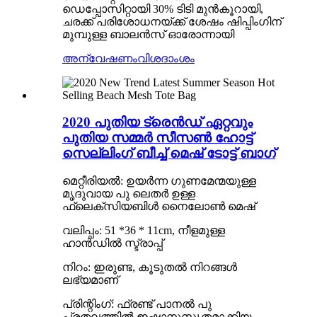
ഡെപ്പോസിറ്റായി 30% ടിടി മുൻകൂറായി,
ചരക്ക് പരിശോധനയ്ക്ക് ശേഷം ഷിപ്പിംഗിന്
മുമ്പുള്ള ബാലൻസ് ഓരോന്നായി
അന്വേഷണം
വിശദാംശം
2020 പുതിയ ട്രെൻഡ് ഏറ്റവും
പുതിയ സമ്മർ സീസൺ ഹോട്ട്
സെല്ലിംഗ് ബീച്ച് മെഷ് ടോട്ട് ബാഗ്
മെറ്റീരിയൽ: ഉയർന്ന ഗുണമേന്മയുള്ള
മൃദുവായ പു ലെതർ ഉള്ള
ഫ്ലെക്സിയബിൾ നൈലോൺ മെഷ്
വലിപ്പം: 51 *36 * 11cm, നീളമുള്ള
ഹാൻഡിൽ സ്ട്രാപ്പ്
നിറം: ഇരുണ്ട, കൂടുതൽ നിറങ്ങൾ
ലഭ്യമാണ്
പ്രിന്റിംഗ്: ഫ്രണ്ട് പാനൽ പു
പ്രതലത്തിൽ ഇഷ്ടാനുസൃതമാക്കിയ