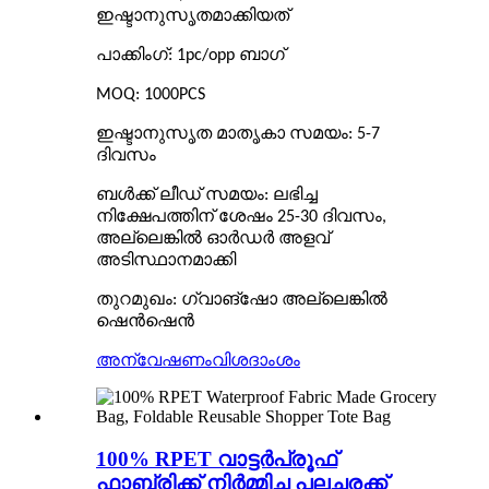
ഇഷ്ടാനുസൃതമാക്കിയത്
പാക്കിംഗ്: 1pc/opp ബാഗ്
MOQ: 1000PCS
ഇഷ്ടാനുസൃത മാതൃകാ സമയം: 5-7
ദിവസം
ബൾക്ക് ലീഡ് സമയം: ലഭിച്ച
നിക്ഷേപത്തിന് ശേഷം 25-30 ദിവസം,
അല്ലെങ്കിൽ ഓർഡർ അളവ്
അടിസ്ഥാനമാക്കി
തുറമുഖം: ഗ്വാങ്ഷോ അല്ലെങ്കിൽ
ഷെൻഷെൻ
അന്വേഷണം
വിശദാംശം
100% RPET വാട്ടർപ്രൂഫ്
ഫാബ്രിക്ക് നിർമ്മിച്ച പലചരക്ക്