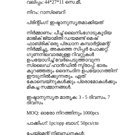
വലിപ്പം: 44*27*11 സെ.മീ,
നിറം: റാസ്ബെറി
പ്രിന്റിംഗ്: ഇഷ്ടാനുസൃതമാക്കിയത്
നിർമ്മാണം: പീച്ച് ലൈനിംഗോടുകൂടിയ
മാജിക് ജ്യാമിതി ഡയമണ്ട് മെഷ്
ഫാബ്രിക് ഒരു പ്രധാന കമ്പാർട്ട്മെന്റ്
നിർമ്മിച്ചു, അകത്തെ സിപ്പർ പോക്കറ്റ്.
ഗുണനിലവാരമുള്ള റിവറ്റുകൾ
ഉപയോഗിച്ച് വേർപെടുത്താവുന്ന
സ്ലൈഡ് ഹാൻഡിൽ സ്ട്രാപ്പ്. ഭാരം
കുറഞ്ഞതും ദൈനംദിന ഉപയോഗത്തിന്
ഈടുനിൽക്കുന്നതും. ഏത്
കോമ്പെയ്‌നുകൾക്കും പ്രൊമോകൾക്കും
മികച്ച സമ്മാനങ്ങൾ.
ഇഷ്ടാനുസൃത മാതൃക: 3 - 5 ദിവസം, 7
ദിവസം
MOQ: ഓരോ നിറത്തിനും 1000pcs
പാക്കിംഗ്: 1pc/opp ബാഗ്, 50pcs/ctn
പേയ്‌മെന്റ് നിബന്ധനകൾ: