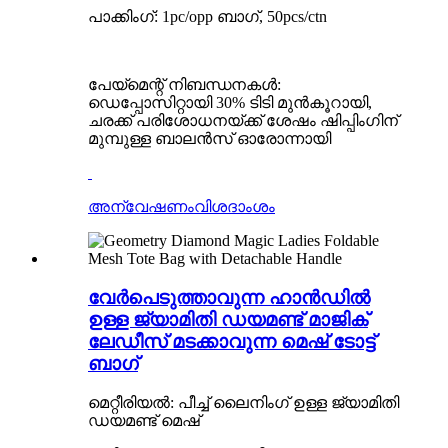
പാക്കിംഗ്: 1pc/opp ബാഗ്, 50pcs/ctn
പേയ്‌മെന്റ് നിബന്ധനകൾ:
ഡെപ്പോസിറ്റായി 30% ടിടി മുൻകൂറായി,
ചരക്ക് പരിശോധനയ്ക്ക് ശേഷം ഷിപ്പിംഗിന്
മുമ്പുള്ള ബാലൻസ് ഓരോന്നായി
അന്വേഷണം
വിശദാംശം
വേർപെടുത്താവുന്ന ഹാൻഡിൽ
ഉള്ള ജ്യാമിതി ഡയമണ്ട് മാജിക്
ലേഡീസ് മടക്കാവുന്ന മെഷ് ടോട്ട്
ബാഗ്
മെറ്റീരിയൽ: പീച്ച് ലൈനിംഗ് ഉള്ള ജ്യാമിതി
ഡയമണ്ട് മെഷ്