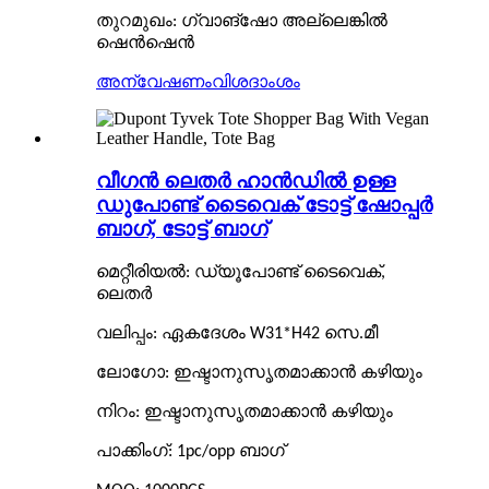
തുറമുഖം: ഗ്വാങ്ഷോ അല്ലെങ്കിൽ
ഷെൻഷെൻ
അന്വേഷണം
വിശദാംശം
വീഗൻ ലെതർ ഹാൻഡിൽ ഉള്ള
ഡുപോണ്ട് ടൈവെക് ടോട്ട് ഷോപ്പർ
ബാഗ്, ടോട്ട് ബാഗ്
മെറ്റീരിയൽ: ഡ്യൂപോണ്ട് ടൈവെക്,
ലെതർ
വലിപ്പം: ഏകദേശം W31*H42 സെ.മീ
ലോഗോ: ഇഷ്ടാനുസൃതമാക്കാൻ കഴിയും
നിറം: ഇഷ്ടാനുസൃതമാക്കാൻ കഴിയും
പാക്കിംഗ്: 1pc/opp ബാഗ്