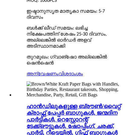
MOQ: 1000PCS
ഇഷ്ടാനുസൃത മാതൃകാ സമയം: 5-7
ദിവസം
ബൾക്ക് ലീഡ് സമയം: ലഭിച്ച
നിക്ഷേപത്തിന് ശേഷം 25-30 ദിവസം,
അല്ലെങ്കിൽ ഓർഡർ അളവ്
അടിസ്ഥാനമാക്കി
തുറമുഖം: ഗ്വാങ്ഷോ അല്ലെങ്കിൽ
ഷെൻഷെൻ
അന്വേഷണം
വിശദാംശം
ഹാൻഡിലുകളുള്ള ബ്രൗൺ/വൈറ്റ്
ക്രാഫ്റ്റ് പേപ്പർ ബാഗുകൾ, ജന്മദിന
പാർട്ടികൾ, റെസ്റ്റോറന്റ്
ടേക്ക്ഔട്ടുകൾ, ഷോപ്പിംഗ്, ചരക്ക്,
പാർട്ടി, റീട്ടെയിൽ, ഗിഫ്റ്റ് ബാഗുകൾ