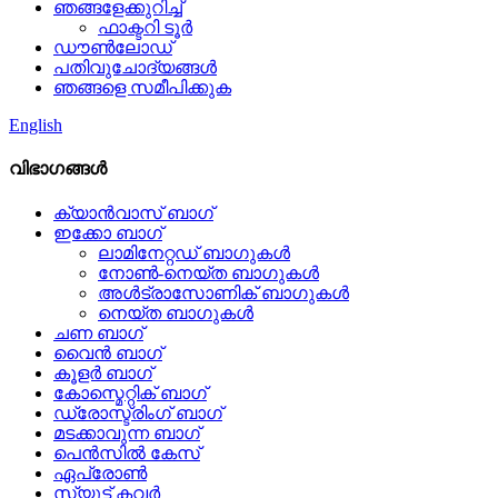
ഞങ്ങളേക്കുറിച്ച്
ഫാക്ടറി ടൂർ
ഡൗൺലോഡ്
പതിവുചോദ്യങ്ങൾ
ഞങ്ങളെ സമീപിക്കുക
English
വിഭാഗങ്ങൾ
ക്യാൻവാസ് ബാഗ്
ഇക്കോ ബാഗ്
ലാമിനേറ്റഡ് ബാഗുകൾ
നോൺ-നെയ്ത ബാഗുകൾ
അൾട്രാസോണിക് ബാഗുകൾ
നെയ്ത ബാഗുകൾ
ചണ ബാഗ്
വൈൻ ബാഗ്
കൂളർ ബാഗ്
കോസ്മെറ്റിക് ബാഗ്
ഡ്രോസ്ട്രിംഗ് ബാഗ്
മടക്കാവുന്ന ബാഗ്
പെൻസിൽ കേസ്
ഏപ്രോൺ
സ്യൂട്ട് കവർ