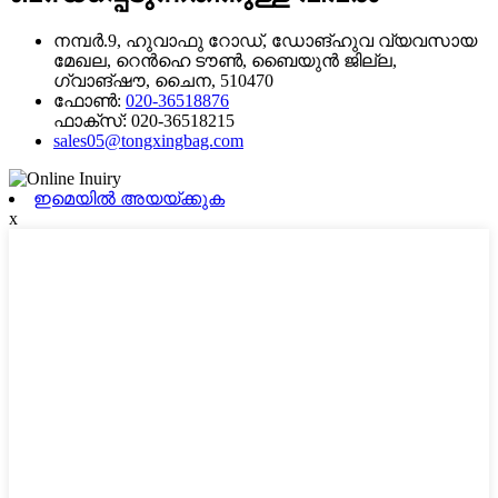
നമ്പർ.9, ഹുവാഫു റോഡ്, ഡോങ്‌ഹുവ വ്യവസായ
മേഖല, റെൻഹെ ടൗൺ, ബൈയുൻ ജില്ല,
ഗ്വാങ്‌ഷൗ, ചൈന, 510470
ഫോൺ:
020-36518876
ഫാക്സ്:
020-36518215
sales05@tongxingbag.com
ഇമെയിൽ അയയ്ക്കുക
x