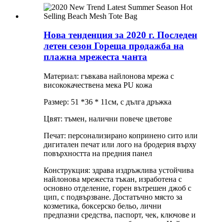
Нова тенденция за 2020 г. Последен
летен сезон Гореща продажба на
плажна мрежеста чанта
Материал: гъвкава найлонова мрежа с
висококачествена мека PU кожа
Размер: 51 *36 * 11см, с дълга дръжка
Цвят: тъмен, налични повече цветове
Печат: персонализирано копринено сито или
дигитален печат или лого на бродерия върху
повърхността на предния панел
Конструкция: здрава издръжлива устойчива
найлонова мрежеста тъкан, изработена с
основно отделение, горен вътрешен джоб с
цип, с подвързване. Достатъчно място за
козметика, боксерско бельо, лични
предпазни средства, паспорт, чек, ключове и