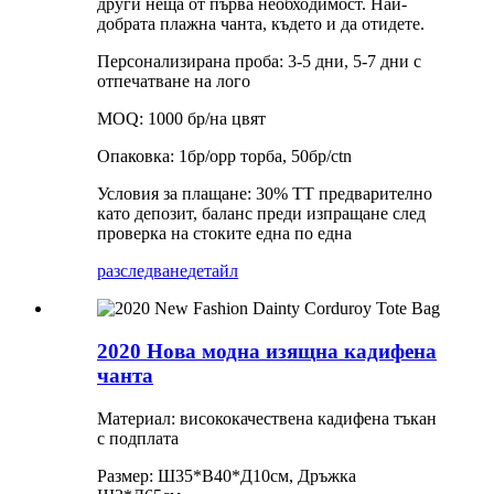
други неща от първа необходимост. Най-
добрата плажна чанта, където и да отидете.
Персонализирана проба: 3-5 дни, 5-7 дни с
отпечатване на лого
MOQ: 1000 бр/на цвят
Опаковка: 1бр/opp торба, 50бр/ctn
Условия за плащане: 30% TT предварително
като депозит, баланс преди изпращане след
проверка на стоките една по една
разследване
детайл
2020 Нова модна изящна кадифена
чанта
Материал: висококачествена кадифена тъкан
с подплата
Размер: Ш35*В40*Д10см, Дръжка