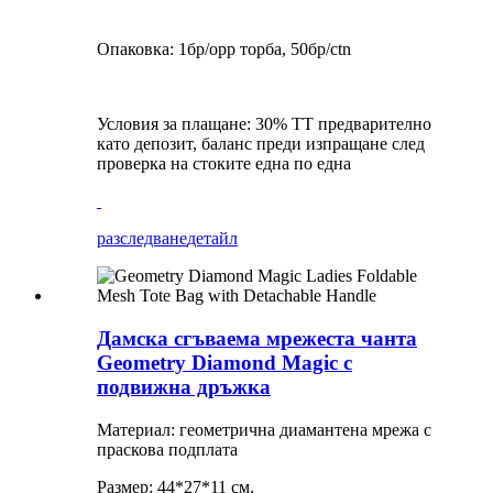
Опаковка: 1бр/opp торба, 50бр/ctn
Условия за плащане: 30% TT предварително
като депозит, баланс преди изпращане след
проверка на стоките една по една
разследване
детайл
Дамска сгъваема мрежеста чанта
Geometry Diamond Magic с
подвижна дръжка
Материал: геометрична диамантена мрежа с
праскова подплата
Размер: 44*27*11 см,