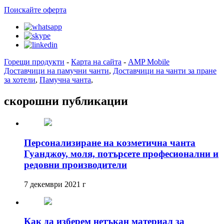
Поискайте оферта
Горещи продукти
-
Карта на сайта
-
AMP Mobile
Доставчици на памучни чанти
,
Доставчици на чанти за пране
за хотели
,
Памучна чанта
,
скорошни публикации
Персонализиране на козметична чанта
Гуанджоу, моля, потърсете професионални и
редовни производители
7 декември 2021 г
Как да изберем нетъкан материал за