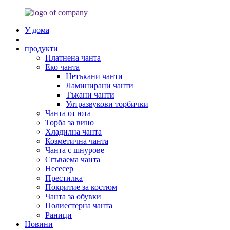
У дома
продукти
Платнена чанта
Еко чанта
Нетъкани чанти
Ламинирани чанти
Тъкани чанти
Ултразвукови торбички
Чанта от юта
Торба за вино
Хладилна чанта
Козметична чанта
Чанта с шнурове
Сгъваема чанта
Несесер
Престилка
Покритие за костюм
Чанта за обувки
Полиестерна чанта
Раници
Новини