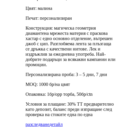
Цвят: малина
Печат: персонализиран
Конструкция: магическа геометрия
диамантена мрежеста материя с праскова
хастар с едно основно отделение, вътрешен
джоб с цип. Разглобяема лента за плъзгаща
се дръжка с качествени нитове. Лек и
издръжлив за ежедневна употреба. Най-
добрите подаръци за всякакви кампании или
промоции.
Персонализирана проба: 3 – 5 дни, 7 дни
MOQ: 1000 бр/на цвят
Опаковка: 1бр/opp торба, 50бр/ctn
Условия за плащане: 30% TT предварително
като депозит, баланс преди изпращане след
проверка на стоките една по една
разследване
детайл