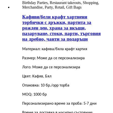
Кафяви/бели крафт хартиени
торбички с дръжки, партита за
рожден ден, храна за вкъщи,
пазаруване, стоки, парти, търговия
на дребно, чанти за подаръци
Материал: кафява/бяла крафт хартия
Размер: Може да се персонализира
Лого: Може да се персонализира
Цвят: Кафяв, Бял
Опаковка: 10 бр./opp торба
MOQ: 1000 бр
Персонализирано време за проба: 5-7 дни
Време за доставка в насипно състояние: