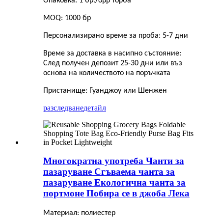
Опаковка: 1 бр./opp торба
MOQ: 1000 бр
Персонализирано време за проба: 5-7 дни
Време за доставка в насипно състояние:
След получен депозит 25-30 дни или въз
основа на количеството на поръчката
Пристанище: Гуанджоу или Шенжен
разследване
детайл
Многократна употреба Чанти за
пазаруване Сгъваема чанта за
пазаруване Екологична чанта за
портмоне Побира се в джоба Лека
Материал: полиестер