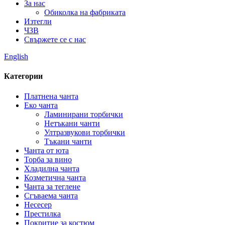
За нас
Обиколка на фабриката
Изтегли
ЧЗВ
Свържете се с нас
English
Категории
Платнена чанта
Еко чанта
Ламинирани торбички
Нетъкани чанти
Ултразвукови торбички
Тъкани чанти
Чанта от юта
Торба за вино
Хладилна чанта
Козметична чанта
Чанта за теглене
Сгъваема чанта
Несесер
Престилка
Покритие за костюм