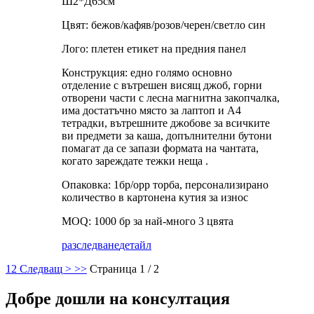
Ш2*Д65см
Цвят: бежов/кафяв/розов/черен/светло син
Лого: плетен етикет на предния панел
Конструкция: едно голямо основно
отделение с вътрешен висящ джоб, горни
отворени части с лесна магнитна закопчалка,
има достатъчно място за лаптоп и A4
тетрадки, вътрешните джобове за всичките
ви предмети за каша, допълнителни бутони
помагат да се запази формата на чантата,
когато зареждате тежки неща .
Опаковка: 1бр/opp торба, персонализирано
количество в картонена кутия за износ
MOQ: 1000 бр за най-много 3 цвята
разследване
детайл
1
2
Следващ >
>>
Страница 1 / 2
Добре дошли на консултация