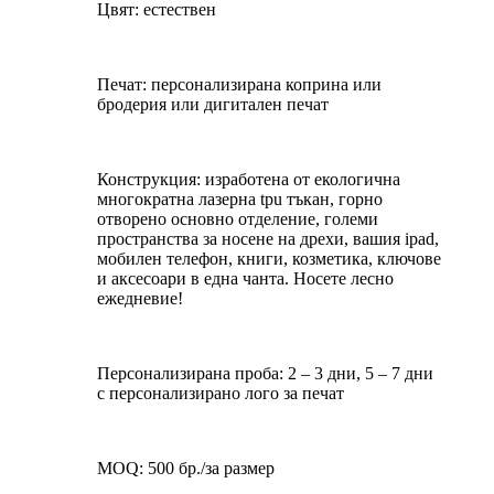
Цвят: естествен
Печат: персонализирана коприна или
бродерия или дигитален печат
Конструкция: изработена от екологична
многократна лазерна tpu тъкан, горно
отворено основно отделение, големи
пространства за носене на дрехи, вашия ipad,
мобилен телефон, книги, козметика, ключове
и аксесоари в една чанта. Носете лесно
ежедневие!
Персонализирана проба: 2 – 3 дни, 5 – 7 дни
с персонализирано лого за печат
MOQ: 500 бр./за размер