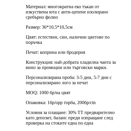
Материал: многократна еко тъкан от
изкуствена юта с анти-цепене изолирано
сребърно фолио
Размер: 36*10,5*10,5см
Цвят: естествен, син, налични цветове по
поръчка
Печат: коприна или бродерия
Конструкция: най-добрата хладилна чанта за
вино за промоции или търговски марки.
Персонализирана проба: 3-5 дни, 5-7 дни с
персонализирано лого за печат
MOQ: 1000 бр/на цвят
Опаковка: 1бр/opp торба, 200бр/ctn
Условия за плащане: 30% TT предварително
като депозит, баланс преди изпращане след
проверка на стоките една по една