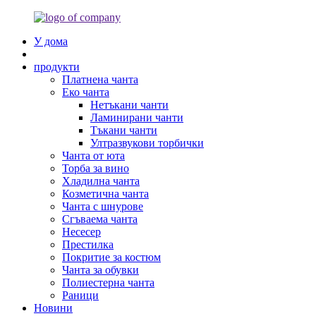
У дома
продукти
Платнена чанта
Еко чанта
Нетъкани чанти
Ламинирани чанти
Тъкани чанти
Ултразвукови торбички
Чанта от юта
Торба за вино
Хладилна чанта
Козметична чанта
Чанта с шнурове
Сгъваема чанта
Несесер
Престилка
Покритие за костюм
Чанта за обувки
Полиестерна чанта
Раници
Новини