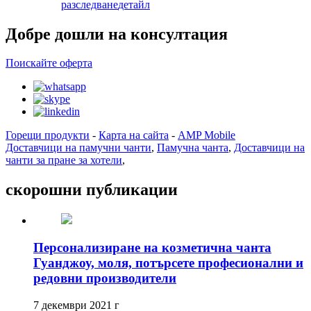
разследване
детайл
Добре дошли на консултация
Поискайте оферта
Горещи продукти
-
Карта на сайта
-
AMP Mobile
Доставчици на памучни чанти
,
Памучна чанта
,
Доставчици на
чанти за пране за хотели
,
скорошни публикации
Персонализиране на козметична чанта
Гуанджоу, моля, потърсете професионални и
редовни производители
7 декември 2021 г