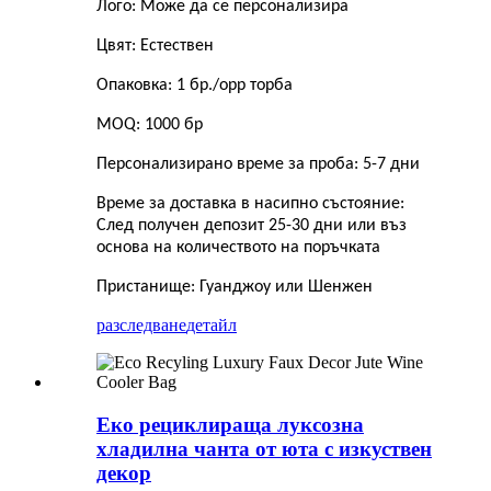
Лого: Може да се персонализира
Цвят: Естествен
Опаковка: 1 бр./opp торба
MOQ: 1000 бр
Персонализирано време за проба: 5-7 дни
Време за доставка в насипно състояние:
След получен депозит 25-30 дни или въз
основа на количеството на поръчката
Пристанище: Гуанджоу или Шенжен
разследване
детайл
Еко рециклираща луксозна
хладилна чанта от юта с изкуствен
декор