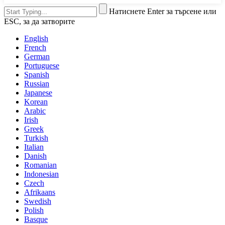
Натиснете Enter за търсене или
ESC, за да затворите
English
French
German
Portuguese
Spanish
Russian
Japanese
Korean
Arabic
Irish
Greek
Turkish
Italian
Danish
Romanian
Indonesian
Czech
Afrikaans
Swedish
Polish
Basque