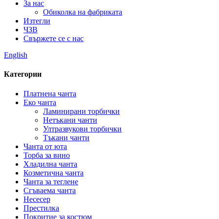
За нас
Обиколка на фабриката
Изтегли
ЧЗВ
Свържете се с нас
English
Категории
Платнена чанта
Еко чанта
Ламинирани торбички
Нетъкани чанти
Ултразвукови торбички
Тъкани чанти
Чанта от юта
Торба за вино
Хладилна чанта
Козметична чанта
Чанта за теглене
Сгъваема чанта
Несесер
Престилка
Покритие за костюм