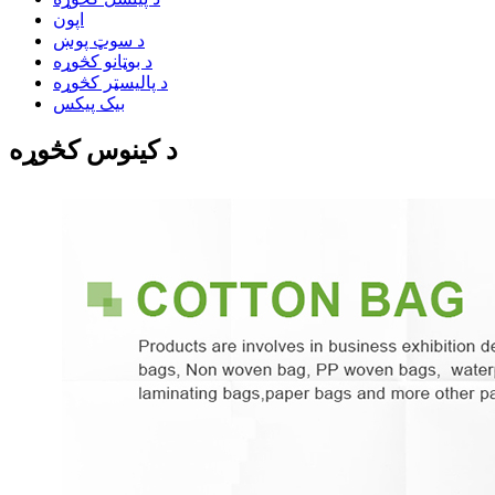
اپون
د سوټ پوښ
د بوټانو کڅوړه
د پالیسټر کڅوړه
بیک پیکس
د کینوس کڅوړه