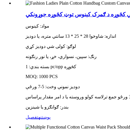
سي کڅوړه د ګمرک کینوس توټ کڅوړه جوړونکي
مواد: کینوس
اندازه: شاوخوا 28 * 25 * 13 سانتي متره، یا دودیز
لوګو: کولی شي دودیز کړي
رنګ: سپین، نسواري، خړ، یا نور رنګونه
بسته بندي: 1 pc/opp کڅوړه
MOQ: 1000 PCS
دودیز نمونې وخت: 5-7 ورځې
بندر: ګوانګزو یا شینزین
پوښتنه
تفصیل