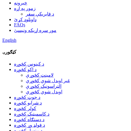
خبرونه
زموږ په اړه
د فابریکې سفر
ډاونلوډ کړئ
FAQs
موږ سره اړیکه ونیسئ
English
کټګورۍ
د کینوس کڅوړه
د اکو کڅوړه
لامینټ کڅوړې
غیر اوبدل شوي کڅوړې
الټراسونیک کڅوړې
اوبدل شوي کڅوړې
د جوټ کڅوړه
د شرابو کڅوړه
کولر کڅوړه
د کاسمیټیک کڅوړه
د دستګاه کڅوړه
د فولډ وړ کڅوړه
د پینسل کڅوړه