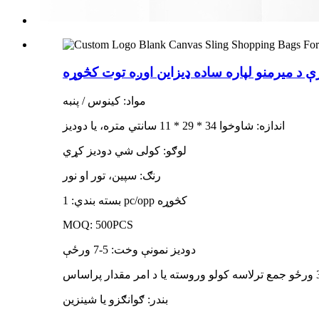
د میرمنو لپاره ساده ډیزاین اوږه توت کڅوړه
مواد: کینوس / پنبه
اندازه: شاوخوا 34 * 29 * 11 سانتي متره، یا دودیز
لوګو: کولی شي دودیز کړي
رنګ: سپین، تور او نور
بسته بندي: 1 pc/opp کڅوړه
MOQ: 500PCS
دودیز نمونې وخت: 5-7 ورځې
بندر: ګوانګزو یا شینزین