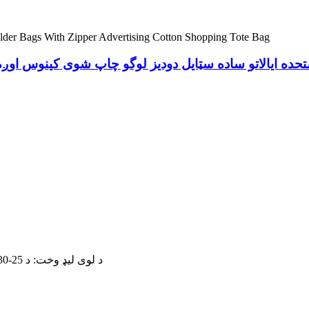
تحده ایالاتو ساده سټایل دودیز لوگو چاپ شوی کینوس اوږه
د لوی لیډ وخت: د 25-30 ورځو جمع ترلاسه کولو وروسته یا د امر مقدار پراساس