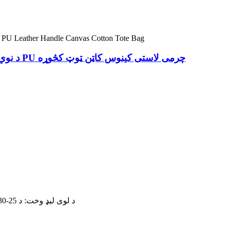
د نوي ډیزاین دودیز کڅوړو فابریکه د کوریا د تنظیم وړ PU چرمی لاستی کینوس کاټن ټوټ کڅوړه
د لوی لیډ وخت: د 25-30 ورځو جمع ترلاسه کولو وروسته یا د امر مقدار پراساس