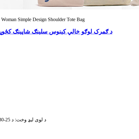
د ګمرک لوګو خالي کینوس سلینګ شاپینګ کڅوړې 
د لوی لیډ وخت: د 25-30 ورځو جمع ترلاسه کولو وروسته یا د امر مقدار پراساس