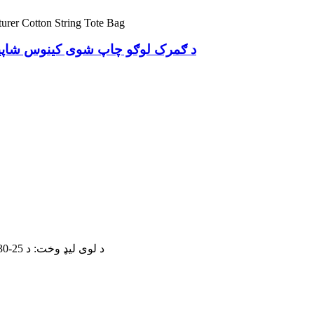
د ګمرک لوګو چاپ شوی کینوس شاپین
د لوی لیډ وخت: د 25-30 ورځو جمع ترلاسه کولو وروسته یا د امر مقدار پراساس