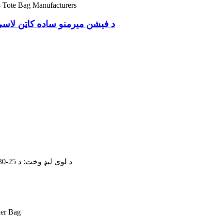
د فیشن میرمنو ساده کاټن لا
د لوی لیډ وخت: د 25-30 ورځو جمع ترلاسه کولو وروسته یا د امر مقدار پراساس