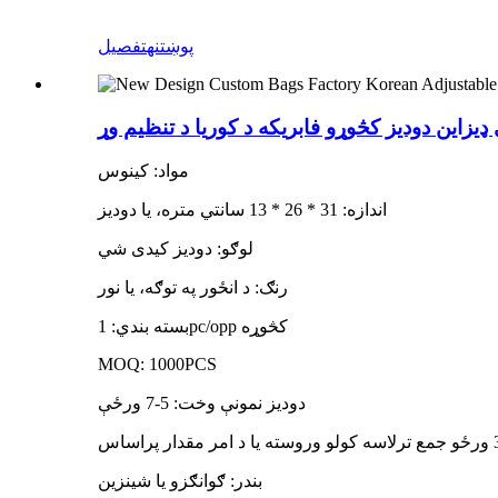
پوښتنه
تفصیل
مواد: کینوس
اندازه: 31 * 26 * 13 سانتي متره، یا دودیز
لوګو: دودیز کیدی شي
رنګ: د انځور په توګه، یا نور
بسته بندي: 1pc/opp کڅوړه
MOQ: 1000PCS
دودیز نمونې وخت: 5-7 ورځې
بندر: ګوانګزو یا شینزین