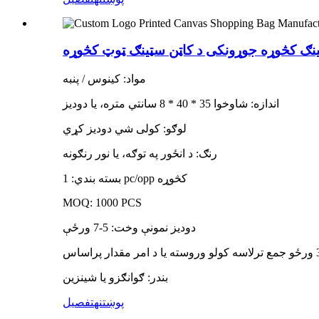
ګ کڅوړه جوړونکی د کاټن سټینګ ټوټ کڅوړه
مواد: کینوس / پنبه
اندازه: شاوخوا 35 * 40 * 8 سانتي متره، یا دودیز
لوګو: کولی شي دودیز کړي
رنګ: د انځور په توګه، یا نور رنګونه
بسته بندي: 1 pc/opp کڅوړه
MOQ: 1000 PCS
دودیز نمونې وخت: 5-7 ورځې
بندر: ګوانګزو یا شینزین
پوښتنه
تفصیل