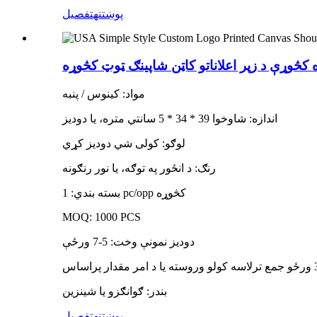
پوښتنه
تفصیل
 کڅوړې د زپر اعلاناتو کاټن شاپینګ ټوټ کڅوړه
مواد: کینوس / پنبه
اندازه: شاوخوا 39 * 34 * 5 سانتي متره، یا دودیز
لوګو: کولی شي دودیز کړي
رنګ: د انځور په توګه، یا نور رنګونه
بسته بندي: 1 pc/opp کڅوړه
MOQ: 1000 PCS
دودیز نمونې وخت: 5-7 ورځې
بندر: ګوانګزو یا شینزین
پوښتنه
تفصیل