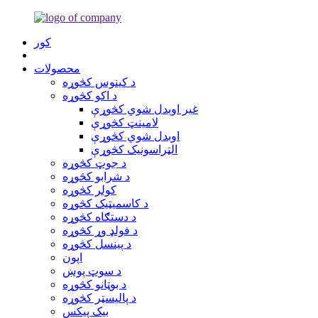
کور
محصولات
د کینوس کڅوړه
د اکو کڅوړه
غیر اوبدل شوي کڅوړې
لامینټ کڅوړې
اوبدل شوي کڅوړې
الټراسونیک کڅوړې
د جوټ کڅوړه
د شرابو کڅوړه
کولر کڅوړه
د کاسمیټیک کڅوړه
د دستګاه کڅوړه
د فولډ وړ کڅوړه
د پینسل کڅوړه
اپون
د سوټ پوښ
د بوټانو کڅوړه
د پالیسټر کڅوړه
بیک پیکس