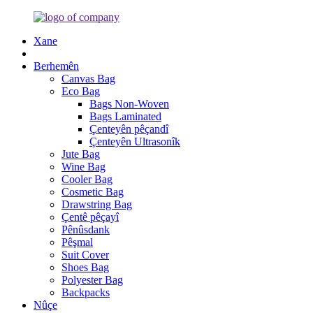
Xane
Berhemên
Canvas Bag
Eco Bag
Bags Non-Woven
Bags Laminated
Çenteyên pêçandî
Çenteyên Ultrasonîk
Jute Bag
Wine Bag
Cooler Bag
Cosmetic Bag
Drawstring Bag
Çentê pêçayî
Pênûsdank
Pêşmal
Suit Cover
Shoes Bag
Polyester Bag
Backpacks
Nûçe