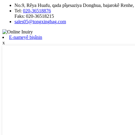
No.9, Rêya Huafu, qada pîşesaziya Donghua, bajarokê Renhe
Tel:
020-36518876
Faks:
020-36518215
sales05@tongxingbag.com
E-nameyê bişînin
x