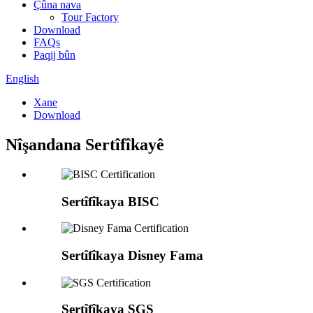
Çûna nava
Tour Factory
Download
FAQs
Paqij bûn
English
Xane
Download
Nîşandana Sertîfîkayê
Sertîfîkaya BISC
Sertîfîkaya Disney Fama
Sertîfîkaya SGS