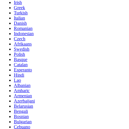
Irish
Greek
Turkish
Italian
Danish
Romanian
Indonesian
Czech
Afrikaans
Swedish
Polish
Basque
Catalan
Esperanto
Hindi
Lao
Albanian
Amharic
Armenian
Azerbaijani
Belarusian
Bengali
Bosnian
Bulgarian
Cebuano