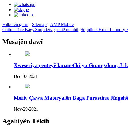
Hilberên germ
-
Sitemap
-
AMP Mobile
Cotton Tote Bags Suppliers
,
Çentê pembû
,
Suppliers Hotel Laundry 
Mesajên dawî
Xweseriya çenteyê kozmetîkî ya Guangzhou, Ji k
Dec-07-2021
Meriv Çawa Materyalên Baga Parastina Jîngehê 
Nov-29-2021
Agahiyên Têkilî