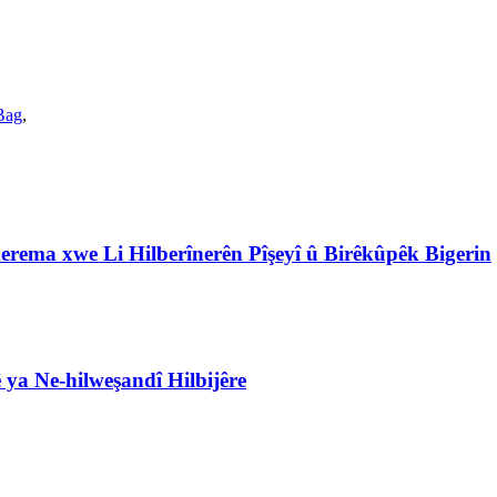
Bag
,
erema xwe Li Hilberînerên Pîşeyî û Birêkûpêk Bigerin
ya Ne-hilweşandî Hilbijêre