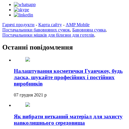
Гарячі продукти
-
Карта сайту
-
AMP Mobile
Постачальники бавовняних сумок
,
Бавовняна сумка
,
Постачальники мішків для білизни для готелів
,
Останні повідомлення
Налаштування косметички Гуанчжоу, будь
ласка, шукайте професійних і постійних
виробників
07 грудня 2021 р
Як вибрати нетканий матеріал для захисту
навколишнього середовища