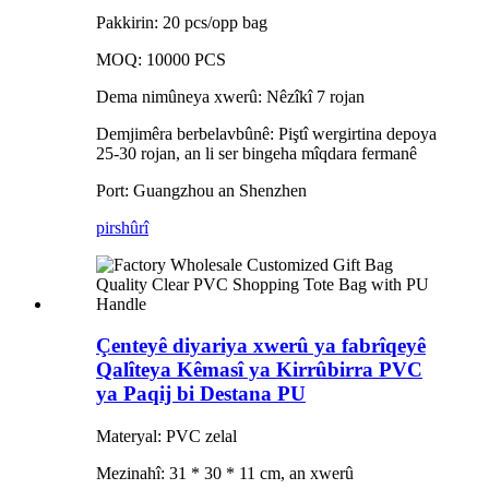
Pakkirin: 20 pcs/opp bag
MOQ: 10000 PCS
Dema nimûneya xwerû: Nêzîkî 7 rojan
Demjimêra berbelavbûnê: Piştî wergirtina depoya
25-30 rojan, an li ser bingeha mîqdara fermanê
Port: Guangzhou an Shenzhen
pirs
hûrî
Çenteyê diyariya xwerû ya fabrîqeyê
Qalîteya Kêmasî ya Kirrûbirra PVC
ya Paqij bi Destana PU
Materyal: PVC zelal
Mezinahî: 31 * 30 * 11 cm, an xwerû