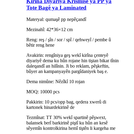
Kirîna Diyariya Krîsmisê ya PP ya
Tote Bagê ya Laminated
Materyal: qumaşê pp nepêçandî
Mezinahî: 42*36×12 cm
Reng: reş / şîn / sor / spî / qehweyî / pembe û
bêtir reng hene
Avakirin: rengîniya geş wekî kirîna çenteyê
diyariyê dema ku hûn rojane hin tiştan bikar tînin
daleqandî an hilînin. Ji bo reklam, pêşkeftin,
bûyer an kampanyayên pargîdaniyek baş e.
Dema nimûne: Nêzîkî 10 rojan
MOQ: 10000 pcs
Pakkirin: 10 pcs/opp bag, qedera xwerû di
kartonek hinardekirinê de
Tezmînat: TT 30% wekî spartinê pêşwext,
balansek berî barkirinê piştî ku hûn an kesê
sêyemîn kontrolkirina hemî tiştên li kargeha me