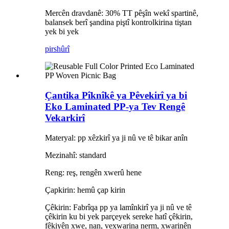
Mercên dravdanê: 30% TT pêşîn wekî spartinê,
balansek berî şandina piştî kontrolkirina tiştan
yek bi yek
pirs
hûrî
Çantika Pîknîkê ya Pêvekirî ya bi
Eko Laminated PP-ya Tev Rengê
Vekarkirî
Materyal: pp xêzkirî ya ji nû ve tê bikar anîn
Mezinahî: standard
Reng: reş, rengên xwerû hene
Çapkirin: hemû çap kirin
Çêkirin: Fabrîqa pp ya lamînkirî ya ji nû ve tê
çêkirin ku bi yek parçeyek sereke hatî çêkirin,
fêkiyên xwe, nan, vexwarina nerm, xwarinên