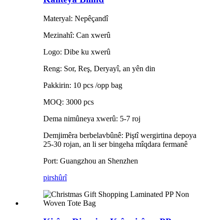
Materyal: Nepêçandî
Mezinahî: Can xwerû
Logo: Dibe ku xwerû
Reng: Sor, Reş, Deryayî, an yên din
Pakkirin: 10 pcs /opp bag
MOQ: 3000 pcs
Dema nimûneya xwerû: 5-7 roj
Demjimêra berbelavbûnê: Piştî wergirtina depoya
25-30 rojan, an li ser bingeha mîqdara fermanê
Port: Guangzhou an Shenzhen
pirs
hûrî