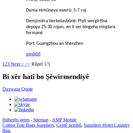
Dema nimûneya xwerû: 5-7 roj
Demjimêra berbelavbûnê: Piştî wergirtina
depoya 25-30 rojan, an li ser bingeha mîqdara
fermanê
Port: Guangzhou an Shenzhen
pirs
hûrî
1
2
3
Next >
>>
Rûpel 1/3
Bi xêr hatî bo Şêwirmendiyê
Daxwaza Quote
Hilberên germ
-
Sitemap
-
AMP Mobile
Cotton Tote Bags Suppliers
,
Çentê pembû
,
Suppliers Hotel Laundry
Bag
,