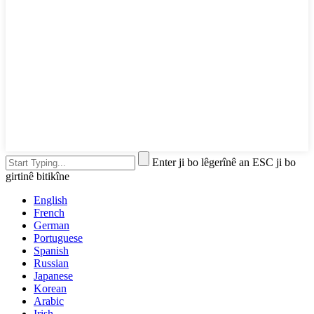
Enter ji bo lêgerînê an ESC ji bo
girtinê bitikîne
English
French
German
Portuguese
Spanish
Russian
Japanese
Korean
Arabic
Irish