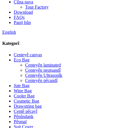
Çûna nava
Tour Factory
Download
FAQs
Paqij bûn
English
Kategorî
Çenteyê canvas
Eco Bag
Çenteyên laminated
Çenteyên neqişandî
Çenteyên Ultrasonîk
Çenteyên pêçandî
Jute Bag
Wine Bag
Cooler Bag
Cosmetic Bag
Drawstring bag
Çentê pêçayî
Pênûsdank
Pêşmal
Suit Cover