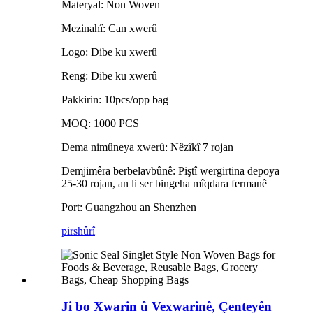
Materyal: Non Woven
Mezinahî: Can xwerû
Logo: Dibe ku xwerû
Reng: Dibe ku xwerû
Pakkirin: 10pcs/opp bag
MOQ: 1000 PCS
Dema nimûneya xwerû: Nêzîkî 7 rojan
Demjimêra berbelavbûnê: Piştî wergirtina depoya
25-30 rojan, an li ser bingeha mîqdara fermanê
Port: Guangzhou an Shenzhen
pirs
hûrî
Ji bo Xwarin û Vexwarinê, Çenteyên