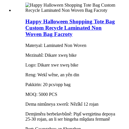
Happy Halloween Shopping Tote Bag
Custom Recycle Laminated Non
Woven Bag Facroty
Materyal: Laminated Non Woven
Mezinahî: Dikare xweş bike
Logo: Dikare xwe xweş bike
Reng: Wekî wêne, an yên din
Pakkirin: 20 pcs/opp bag
MOQ: 5000 PCS
Dema nimûneya xwerû: Nêzîkî 12 rojan
Demjimêra berbelavbûnê: Piştî wergirtina depoya
25-30 rojan, an li ser bingeha mîqdara fermanê
Port: Guangzhou an Shenzhen