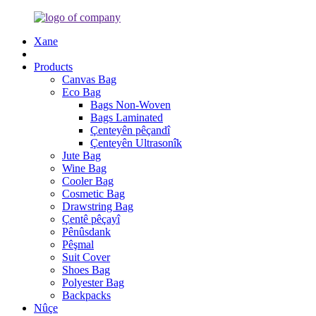
Xane
Products
Canvas Bag
Eco Bag
Bags Non-Woven
Bags Laminated
Çenteyên pêçandî
Çenteyên Ultrasonîk
Jute Bag
Wine Bag
Cooler Bag
Cosmetic Bag
Drawstring Bag
Çentê pêçayî
Pênûsdank
Pêşmal
Suit Cover
Shoes Bag
Polyester Bag
Backpacks
Nûçe