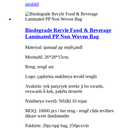
pirs
hûrî
Biodegrade Recyle Food & Beverage
Laminated PP Non Woven Bag
Materyal: qumaşê pp nepêçandî
Mezinahî: 26*28*15cm,
Reng: rengê sor
Logo: çapkirina makîneya tevahî rengîn
Avakirin: yek parçeyek sereke ji bo xwarin,
vexwarin û kek, pakêta desserts
Nimûneya xwerû: Nêzîkî 10 rojan
MOQ: 10000 pcs / her reng - rengê cûda tevlihev
dikare were danûstandin
Pakkirin: 20pc/opp bag, 250pcs/ctn