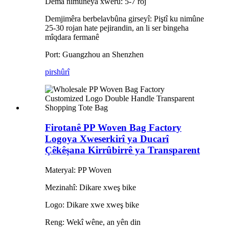
Dema nimûneya xwerû: 5-7 roj
Demjimêra berbelavbûna girseyî: Piştî ku nimûne
25-30 rojan hate pejirandin, an li ser bingeha
mîqdara fermanê
Port: Guangzhou an Shenzhen
pirs
hûrî
Firotanê PP Woven Bag Factory
Logoya Xweserkirî ya Ducarî
Çêkêşana Kirrûbirrê ya Transparent
Materyal: PP Woven
Mezinahî: Dikare xweş bike
Logo: Dikare xwe xweş bike
Reng: Wekî wêne, an yên din