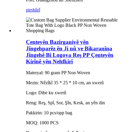
pirs
hûrî
Çenteyên Bazirganiyê yên
Jîngehparêz ên Ji nû ve Bikaranîna
Jîngehê Bi Logoya Reş PP Çenteyên
Kirînê yên Nehfkirî
Materyal: 90 gram PP Non Woven
Mezin: Nêzîkî 35 * 25 * 10 cm, an xwerû
Logo: Dibe ku xwerû
Reng: Reş, Spî, Sor, Şîn, Kesk, an yên din
Pakkirin: 10 pcs/opp bag
MOQ: 1000 PCS