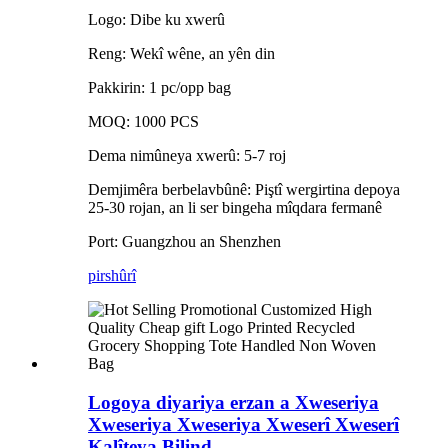
Logo: Dibe ku xwerû
Reng: Wekî wêne, an yên din
Pakkirin: 1 pc/opp bag
MOQ: 1000 PCS
Dema nimûneya xwerû: 5-7 roj
Demjimêra berbelavbûnê: Piştî wergirtina depoya
25-30 rojan, an li ser bingeha mîqdara fermanê
Port: Guangzhou an Shenzhen
pirs
hûrî
Logoya diyariya erzan a Xweseriya
Xweseriya Xweseriya Xweserî Xweserî
Kalîteya Bilind