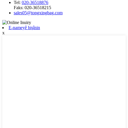
Tel:
020-36518876
Faks:
020-36518215
sales05@tongxingbag.com
E-nameyê bişînin
x