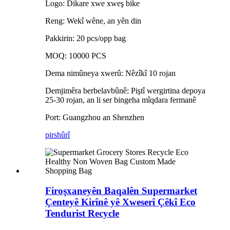
Logo: Dikare xwe xweş bike
Reng: Wekî wêne, an yên din
Pakkirin: 20 pcs/opp bag
MOQ: 10000 PCS
Dema nimûneya xwerû: Nêzîkî 10 rojan
Demjimêra berbelavbûnê: Piştî wergirtina depoya
25-30 rojan, an li ser bingeha mîqdara fermanê
Port: Guangzhou an Shenzhen
pirs
hûrî
Firoşxaneyên Baqalên Supermarket
Çenteyê Kirînê yê Xweserî Çêkî Eco
Tendurist Recycle