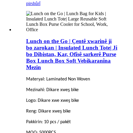
pirs
hûrî
Lunch on the Go | Çentê xwarinê ji
bo zarokan | Insulated Lunch Tote| Ji
bo Dibistan, Kar, Ofîsê sarkerê Purse
Box Lunch Box Soft Vebikaranîna
Mezin
Materyal: Laminated Non Woven
Mezinahî: Dikare xweş bike
Logo: Dikare xwe xweş bike
Reng: Dikare xweş bike
Pakkirin: 10 pcs / pakêt
MOQ: 5000PCS