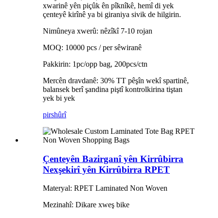
xwarinê yên piçûk ên pîknîkê, hemî di yek
çenteyê kirînê ya bi giraniya sivik de hilgirin.
Nimûneya xwerû: nêzîkî 7-10 rojan
MOQ: 10000 pcs / per sêwiranê
Pakkirin: 1pc/opp bag, 200pcs/ctn
Mercên dravdanê: 30% TT pêşîn wekî spartinê,
balansek berî şandina piştî kontrolkirina tiştan
yek bi yek
pirs
hûrî
Çenteyên Bazirganî yên Kirrûbirra
Nexşekirî yên Kirrûbirra RPET
Materyal: RPET Laminated Non Woven
Mezinahî: Dikare xweş bike