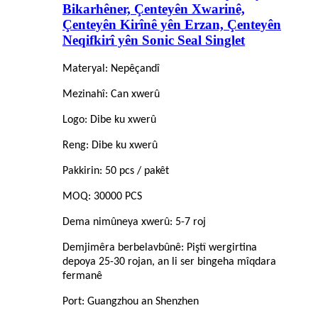
Bikarhêner, Çenteyên Xwarinê,
Çenteyên Kirînê yên Erzan, Çenteyên
Neqifkirî yên Sonic Seal Singlet
Materyal: Nepêçandî
Mezinahî: Can xwerû
Logo: Dibe ku xwerû
Reng: Dibe ku xwerû
Pakkirin: 50 pcs / pakêt
MOQ: 30000 PCS
Dema nimûneya xwerû: 5-7 roj
Demjimêra berbelavbûnê: Piştî wergirtina
depoya 25-30 rojan, an li ser bingeha mîqdara
fermanê
Port: Guangzhou an Shenzhen