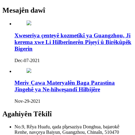
Mesajên dawî
Xweseriya çenteyê kozmetîkî ya Guangzhou, Ji
kerema xwe Li Hilberînerên Pîşeyî û Birêkûpêk
Bigerin
Dec-07-2021
Meriv Çawa Materyalên Baga Parastina
Jîngehê ya Ne-hilweşandî Hilbijêre
Nov-29-2021
Agahiyên Têkilî
No.9, Rêya Huafu, qada pîşesaziya Donghua, bajarokê
Renhe, navçeya Baiyun, Guangzhou, Chinaîn, 510470