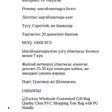
Материал: PP токулган
Өлчөмү: ыңгайлаштырса болот
Логотип: ыңгайлаштыра алат
Түсү: Сүрөттөй, же башкалар
Таңгактоо: 20 даана/опп баштык
MOQ: 10000 PCS
Ыңгайлаштырылган үлгү убактысы: Болжол
менен 7 күн
Жаппай жеткирүү убактысы: алынган
депозит 25-30 күн өткөндөн кийин, же
заказдын санына жараша
Порт: Гуанчжоу же Шэньчжэнь
суроо
детал