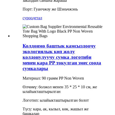
заказдын санына жараша
Порт: Гуанчжоу же Шэньчжэнь
суроо
детал
Колдонмо баштык камсыздоочу
экологиялык көп жолу
колдонулуучу сумка логотиби
менен кара PP токулган эмес соода
сумкалары
Материал: 90 грамм PP Non Woven
Өлчөмү: болжол менен 35 * 25 * 10 см, же
ылайыкташтырылган
Логотип: ылайыкташтырылган болот
Түсү: кара, ак, кызыл, көк, жашыл же
башкалар