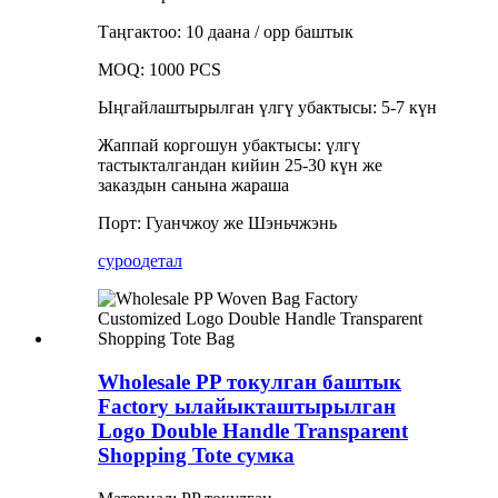
Таңгактоо: 10 даана / opp баштык
MOQ: 1000 PCS
Ыңгайлаштырылган үлгү убактысы: 5-7 күн
Жаппай коргошун убактысы: үлгү
тастыкталгандан кийин 25-30 күн же
заказдын санына жараша
Порт: Гуанчжоу же Шэньчжэнь
суроо
детал
Wholesale PP токулган баштык
Factory ылайыкташтырылган
Logo Double Handle Transparent
Shopping Tote сумка