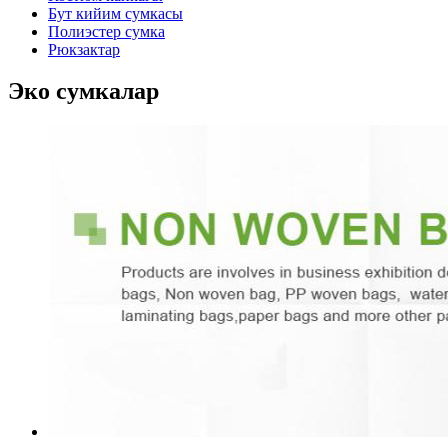
Бут кийим сумкасы
Полиэстер сумка
Рюкзактар
Эко сумкалар