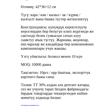
Өлчөмү: 42*36×12 см
Түсү: кара / көк / кызыл / ак / күрөң /
кызгылт жана башка түстөр жеткиликтүү
Конструкциясы: күнүмдүк керектелүүчү
нерселердин бир бөлүгүн илип жүргөндө же
сактоодо белек сумкасын сатып алуу
сыяктуу ачык түстүү. Жарнама, акциялар,
иш-чаралар же кандайдыр бир компаниянын
кампаниялары үчүн жакшы.
Үлгү убактысы: болжол менен 10 күн
MOQ: 10000 даана
Таңгактоо: 10pcs / opp баштык, экспорттук
картонго бажы саны
Төлөм: TT 30% алдын ала депозит катары,
сиз же үчүнчү тарап биздин фабрикадагы
бардык товарларды текшергенден кийин
жөнөтүү алдында баланс
суроо
детал