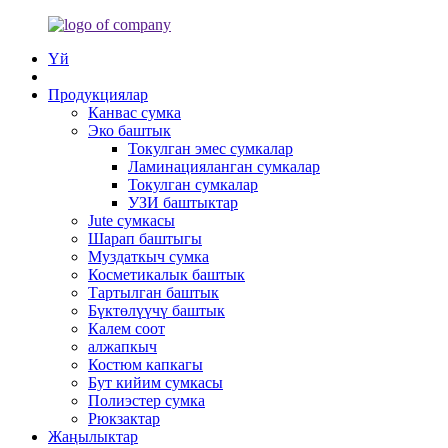
Үй
Продукциялар
Канвас сумка
Эко баштык
Токулган эмес сумкалар
Ламинацияланган сумкалар
Токулган сумкалар
УЗИ баштыктар
Jute сумкасы
Шарап баштыгы
Муздаткыч сумка
Косметикалык баштык
Тартылган баштык
Бүктөлүүчү баштык
Калем соот
алжапкыч
Костюм капкагы
Бут кийим сумкасы
Полиэстер сумка
Рюкзактар
Жаңылыктар