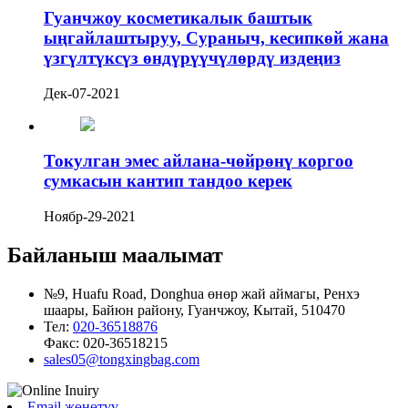
Гуанчжоу косметикалык баштык
ыңгайлаштыруу, Сураныч, кесипкөй жана
үзгүлтүксүз өндүрүүчүлөрдү издеңиз
Дек-07-2021
Токулган эмес айлана-чөйрөнү коргоо
сумкасын кантип тандоо керек
Ноябр-29-2021
Байланыш маалымат
№9, Huafu Road, Donghua өнөр жай аймагы, Ренхэ
шаары, Байюн району, Гуанчжоу, Кытай, 510470
Тел:
020-36518876
Факс:
020-36518215
sales05@tongxingbag.com
Email жөнөтүү