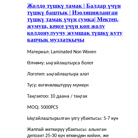
Жолдо түшкү тамак | Балдар үчүн
түшкү баштык | Изоляцияланган
түшкү тамак үчүн сумка| Мектеп,
жумуш, кеңсе үчүн көп жолу
колдонулуучу жумшак түшкү куту
капчык муздаткычы
Материал: Laminated Non Woven
Өлчөмү: ыңгайлаштырса болот
Логотип: ыңгайлаштыра алат
Түсү: өзгөчөлөштүрүү мүмкүн
Таңгактоо: 10 даана / таңгак
MOQ: 5000PCS
Ыңгайлаштырылган үлгү убактысы: 5-7 күн
Жаппай жеткирүү убактысы: алынган
депозит 25-30 күн өткөндөн кийин, же