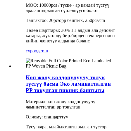
MOQ: 10000pcs / түскө - ар кандай түстүү
аралаштырылган сүйлөшүүгө болот
Таңгактоо: 20pc/opp баштык, 250pcs/ctn
Төлөө шарттары: 30% TT алдын ала депозит
катары, жүктөрдү бир-бирден текшергенден
кийин жөнөтүү алдында баланс
суроо
детал
Көп жолу колдонулуучу толук
түстүү басма Эко ламинатталган
PP токулган пикник баштыгы
Материал: көп жолу колдонулуучу
ламинатталган pp токулган
Өлчөмү: стандарттуу
Түсү: кара, ылайыкташтырылган түстөр