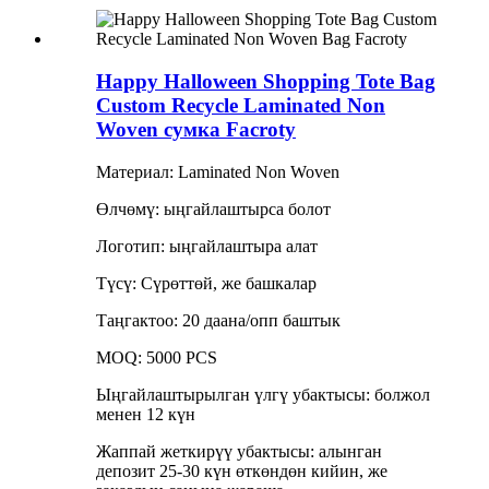
Happy Halloween Shopping Tote Bag
Custom Recycle Laminated Non
Woven сумка Facroty
Материал: Laminated Non Woven
Өлчөмү: ыңгайлаштырса болот
Логотип: ыңгайлаштыра алат
Түсү: Сүрөттөй, же башкалар
Таңгактоо: 20 даана/опп баштык
MOQ: 5000 PCS
Ыңгайлаштырылган үлгү убактысы: болжол
менен 12 күн
Жаппай жеткирүү убактысы: алынган
депозит 25-30 күн өткөндөн кийин, же