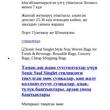
Ыңгайлаштырылган үлгү убактысы: Болжол
менен 7 күн
Жаппай жеткирүү убактысы: алынган
депозит 25-30 күн өткөндөн кийин, же
заказдын санына жараша
Порт: Гуанчжоу же Шэньчжэнь
суроо
детал
Тамак-аш жана суусундуктар үчүн
Sonic Seal Singlet стилиндеги
токулган эмес сумкалар, көп жолу
колдонулуучу сумкалар, азык-
түлүк баштыктары, арзан соода
баштыктары
Материал: токулган эмес