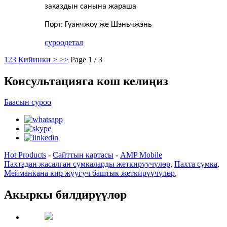
заказдын санына жараша
Порт: Гуанчжоу же Шэньчжэнь
суроо
детал
1
2
3
Кийинки >
>>
Page 1 / 3
Консультацияга кош келиңиз
Баасын суроо
Hot Products
-
Сайттын картасы
-
AMP Mobile
Пахтадан жасалган сумкаларды жеткирүүчүлөр
,
Пахта сумка
,
Мейманкана кир жуугуч баштык жеткирүүчүлөр
,
Акыркы билдирүүлөр