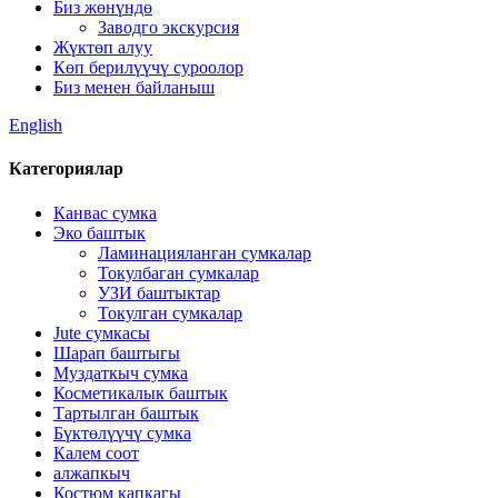
Биз жөнүндө
Заводго экскурсия
Жүктөп алуу
Көп берилүүчү суроолор
Биз менен байланыш
English
Категориялар
Канвас сумка
Эко баштык
Ламинацияланган сумкалар
Токулбаган сумкалар
УЗИ баштыктар
Токулган сумкалар
Jute сумкасы
Шарап баштыгы
Муздаткыч сумка
Косметикалык баштык
Тартылган баштык
Бүктөлүүчү сумка
Калем соот
алжапкыч
Костюм капкагы