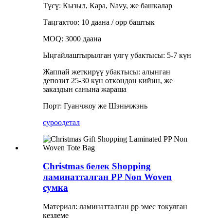
Түсү: Кызыл, Кара, Navy, же башкалар
Таңгактоо: 10 даана / opp баштык
MOQ: 3000 даана
Ыңгайлаштырылган үлгү убактысы: 5-7 күн
Жаппай жеткирүү убактысы: алынган
депозит 25-30 күн өткөндөн кийин, же
заказдын санына жараша
Порт: Гуанчжоу же Шэньчжэнь
суроо
детал
Christmas белек Shopping
ламинатталган PP Non Woven
сумка
Материал: ламинатталган pp эмес токулган
кездеме