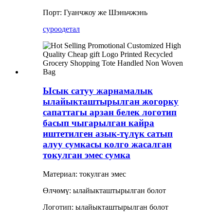
Порт: Гуанчжоу же Шэньчжэнь
суроо
детал
Ысык сатуу жарнамалык
ылайыкташтырылган жогорку
сапаттагы арзан белек логотип
басып чыгарылган кайра
иштетилген азык-түлүк сатып
алуу сумкасы колго жасалган
токулган эмес сумка
Материал: токулган эмес
Өлчөмү: ылайыкташтырылган болот
Логотип: ылайыкташтырылган болот