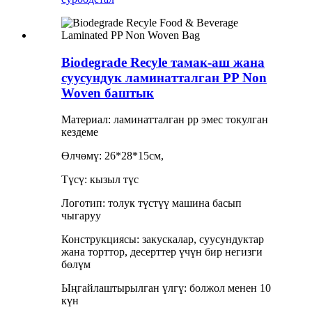
Biodegrade Recyle тамак-аш жана
суусундук ламинатталган PP Non
Woven баштык
Материал: ламинатталган pp эмес токулган
кездеме
Өлчөмү: 26*28*15см,
Түсү: кызыл түс
Логотип: толук түстүү машина басып
чыгаруу
Конструкциясы: закускалар, суусундуктар
жана торттор, десерттер үчүн бир негизги
бөлүм
Ыңгайлаштырылган үлгү: болжол менен 10
күн