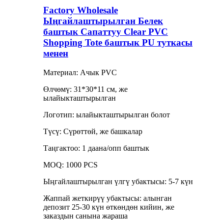
Factory Wholesale
Ыңгайлаштырылган Белек
баштык Сапаттуу Clear PVC
Shopping Tote баштык PU туткасы
менен
Материал: Ачык PVC
Өлчөмү: 31*30*11 см, же
ылайыкташтырылган
Логотип: ылайыкташтырылган болот
Түсү: Сүрөттөй, же башкалар
Таңгактоо: 1 даана/опп баштык
MOQ: 1000 PCS
Ыңгайлаштырылган үлгү убактысы: 5-7 күн
Жаппай жеткирүү убактысы: алынган
депозит 25-30 күн өткөндөн кийин, же
заказдын санына жараша