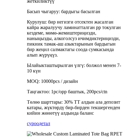
жеткиликтүү
Басып чыгаруу: бардыгы басылган
Курулуш: бир негизги отсектен жасалган
кайра жаралуучу ламинатталган pp токулган
кездеме, мөмө-жемиштериңизди,
наныңызды, алкоголсуз ичимдиктериңизди,
пикник тамак-аш азыктарынын бардыгын
бир жеңил салмактагы соода сумкасында
алып жүрүңүз.
Ылайыкташтырылган үлгү: болжол менен 7-
10 күн
MOQ: 10000pcs / дизайн
Таңгактоо: 1pc/opp баштык, 200pcs/ctn
Төлөө шарттары: 30% TT алдын ала депозит
катары, жүктөрдү бир-бирден текшергенден
кийин жөнөтүү алдында баланс
суроо
детал