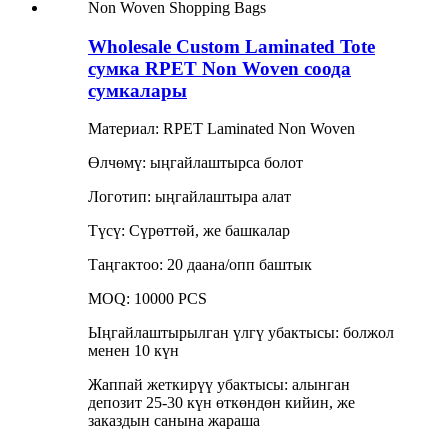
Wholesale Custom Laminated Tote
сумка RPET Non Woven соода
сумкалары
Материал: RPET Laminated Non Woven
Өлчөмү: ыңгайлаштырса болот
Логотип: ыңгайлаштыра алат
Түсү: Сүрөттөй, же башкалар
Таңгактоо: 20 даана/опп баштык
MOQ: 10000 PCS
Ыңгайлаштырылган үлгү убактысы: болжол
менен 10 күн
Жаппай жеткирүү убактысы: алынган
депозит 25-30 күн өткөндөн кийин, же
заказдын санына жараша