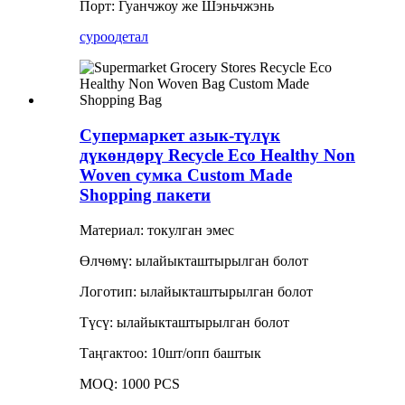
Порт: Гуанчжоу же Шэньчжэнь
суроо
детал
Супермаркет азык-түлүк
дүкөндөрү Recycle Eco Healthy Non
Woven сумка Custom Made
Shopping пакети
Материал: токулган эмес
Өлчөмү: ылайыкташтырылган болот
Логотип: ылайыкташтырылган болот
Түсү: ылайыкташтырылган болот
Таңгактоо: 10шт/опп баштык
MOQ: 1000 PCS