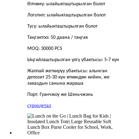
Өлчөмү: ылайыкташтырылган болот
Логотип: ылайыкташтырылган болот
Түсү: ылайыкташтырылган болот
Таңгактоо: 50 даана / таңгак
MOQ: 30000 PCS
Ыңгайлаштырылган үлгү убактысы: 5-7 күн
Жаппай жеткирүү убактысы: алынган
депозит 25-30 күн өткөндөн кийин, же
заказдын санына жараша
Порт: Гуанчжоу же Шэньчжэнь
суроо
детал