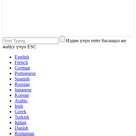
Издөө үчүн enter басыңыз же
жабуу үчүн ESC
English
French
German
Portuguese
Spanish
Russian
Japanese
Korean
Arabic
Irish
Greek
Turkish
Italian
Danish
Romanian