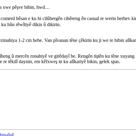
ya xwe pêşve bibin, hwd…
erd hêsan e ku bi cilûbergên cihêreng ên casual re werin berhev kirin
ku hûn rêwîtiyê dikin û dikirin.
ezinahiya 1-2 cm hebe. Van pîvanan têne çêkirin ku ji we re bibin alîkar
mîheng û mercên ronahiyê ve girêdayî be. Rengên tiştên ku têne xuyang ki
re têkilî daynin, em kêfxweş in ku alîkariyê bikin, gelek spas.
hinaînê