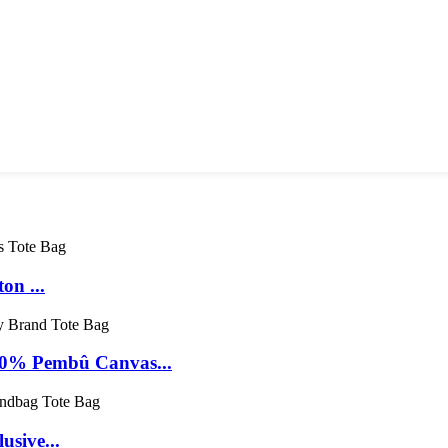
on ...
00% Pembû Canvas...
usive...