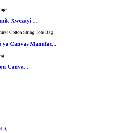
îk Xwezayî ...
ê ya Canvas Manufac...
on Canva...
mbû
,