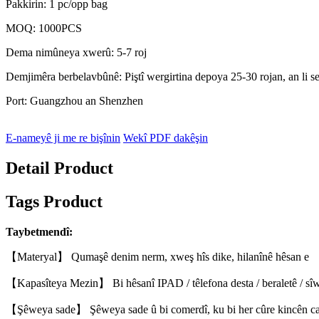
Pakkirin: 1 pc/opp bag
MOQ: 1000PCS
Dema nimûneya xwerû: 5-7 roj
Demjimêra berbelavbûnê: Piştî wergirtina depoya 25-30 rojan, an li 
Port: Guangzhou an Shenzhen
E-nameyê ji me re bişînin
Wekî PDF dakêşin
Detail Product
Tags Product
Taybetmendî:
【Materyal】 Qumaşê denim nerm, xweş hîs dike, hilanînê hêsan e
【Kapasîteya Mezin】 Bi hêsanî IPAD / têlefona desta / beraletê / sîwanê
【Şêweya sade】 Şêweya sade û bi comerdî, ku bi her cûre kincên casu