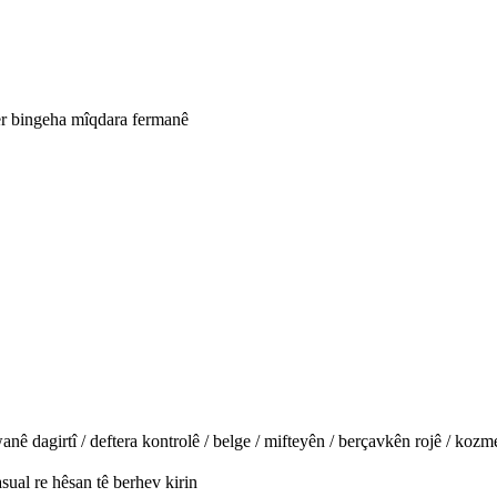
ser bingeha mîqdara fermanê
 dagirtî / deftera kontrolê / belge / mifteyên / berçavkên rojê / kozmet
al re hêsan tê berhev kirin