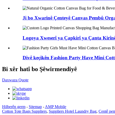
Ji bo Xwarinê Çenteyê Canvas Pembû Organ
Logoya Xweserî ya Çapkirî ya Çanta Kirîn
Divê keçikên Fashion Party Have Mini Cott
Bi xêr hatî bo Şêwirmendiyê
Daxwaza Quote
Hilberên germ
-
Sitemap
-
AMP Mobile
Cotton Tote Bags Suppliers
,
Suppliers Hotel Laundry Bag
,
Çentê pe