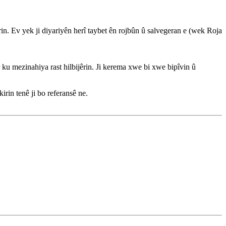
. Ev yek ji diyariyên herî taybet ên rojbûn û salvegeran e (wek Roja
 ku mezinahiya rast hilbijêrin. Ji kerema xwe bi xwe bipîvin û
rin tenê ji bo referansê ne.