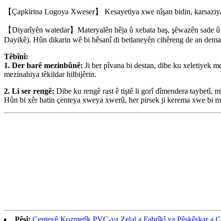
【Çapkirina Logoya Xweser】 Kesayetiya xwe nîşan bidin, karsazi
【Diyarîyên watedar】Materyalên hêja û xebata baş, şêwazên sade û com
Dayikê). Hûn dikarin wê bi hêsanî di betlaneyên cihêreng de an dema 
Têbînî:
1. Der barê mezinbûnê:
Ji ber pîvana bi destan, dibe ku xeletiyek m
mezinahiya têkildar hilbijêrin.
2. Li ser rengê:
Dibe ku rengê rast ê tiştê li gorî dîmendera taybetî, 
Hûn bi xêr hatin çenteya xweya xwerû, her pirsek ji kerema xwe bi me 
Pêşî:
Çenteyê Kozmetîk PVC-ya Zelal a Fabrîkî ya Pêşkêşkar a C