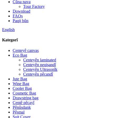
Çûna nava
Tour Factory
Download
FAQs
Paqij bûn
English
Kategorî
Çenteyê canvas
Eco Bag
Çenteyên laminated
Çenteyên neqişandî
Çenteyên Ultrasonîk
Çenteyên pêçandî
Jute Bag
Wine Bag
Cooler Bag
Cosmetic Bag
Drawstring bag
Çentê pêçayî
Pênûsdank
Pêşmal
Suit Cover