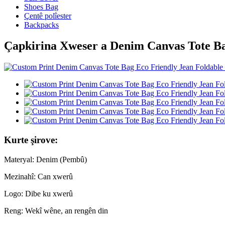
Shoes Bag
Çentê polîester
Backpacks
Çapkirina Xweser a Denim Canvas Tote Ba
Kurte şirove:
Materyal: Denim (Pembû)
Mezinahî: Can xwerû
Logo: Dibe ku xwerû
Reng: Wekî wêne, an rengên din