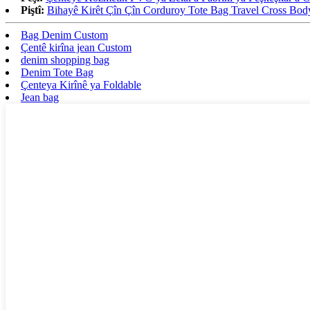
Piştî:
Bihayê Kirêt Çîn Çîn Corduroy Tote Bag Travel Cross Bod
Bag Denim Custom
Çentê kirîna jean Custom
denim shopping bag
Denim Tote Bag
Çenteya Kirînê ya Foldable
Jean bag