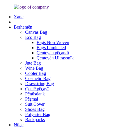
Xane
Berhemên
Canvas Bag
Eco Bag
Bags Non-Woven
Bags Laminated
Çenteyên pêçandî
Çenteyên Ultrasonîk
Jute Bag
Wine Bag
Cooler Bag
Cosmetic Bag
Drawstring Bag
Çentê pêçayî
Pênûsdank
Pêşmal
Suit Cover
Shoes Bag
Polyester Bag
Backpacks
Nûçe