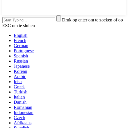
Druk op enter om te zoeken of op
ESC om te sluiten
English
French
German
Portuguese
Spanish
Russian
Japanese
Korean
Arabic
Irish
Greek
Turkish
Italian
Danish
Romanian
Indonesian
Czech
Afrikaans
Swedish