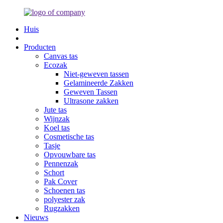
Huis
Producten
Canvas tas
Ecozak
Niet-geweven tassen
Gelamineerde Zakken
Geweven Tassen
Ultrasone zakken
Jute tas
Wijnzak
Koel tas
Cosmetische tas
Tasje
Opvouwbare tas
Pennenzak
Schort
Pak Cover
Schoenen tas
polyester zak
Rugzakken
Nieuws