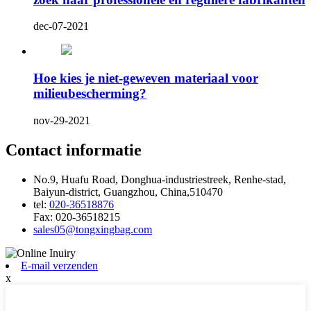
dec-07-2021
Hoe kies je niet-geweven materiaal voor
milieubescherming?
nov-29-2021
Contact informatie
No.9, Huafu Road, Donghua-industriestreek, Renhe-stad,
Baiyun-district, Guangzhou, China,510470
tel:
020-36518876
Fax:
020-36518215
sales05@tongxingbag.com
E-mail verzenden
x