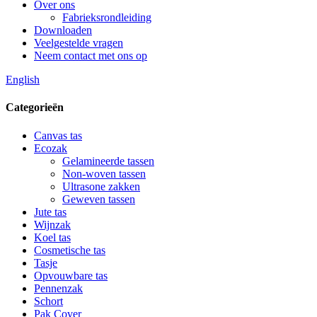
Over ons
Fabrieksrondleiding
Downloaden
Veelgestelde vragen
Neem contact met ons op
English
Categorieën
Canvas tas
Ecozak
Gelamineerde tassen
Non-woven tassen
Ultrasone zakken
Geweven tassen
Jute tas
Wijnzak
Koel tas
Cosmetische tas
Tasje
Opvouwbare tas
Pennenzak
Schort
Pak Cover