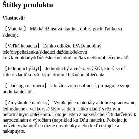
Štítky produktu
Vlastnosti:
【Materiál】 Mäkká džínsová tkanina, dobrý pocit, ľahko sa
skladuje
【Veľká kapacita】 Ľahko odložte IPAD/mobilný
telefón/peňaženku/skladací dáždnik/šekovú
knižku/doklady/kľúče/slnečné okuliare/kozmetiku/oblečenie atď.
【Jednoduchý štýl】 Jednoduchý a veľkorysý štýl, ktorý sa dá
ľahko zladiť so všetkými druhmi bežného oblečenia
【Tlač loga na mieru】 Ukážte svoju osobnosť, propagujte svoje
podnikanie atď...
【Zmysluplné darčeky】 Vynikajúce materiály a dobré spracovanie,
jednoduché a veľkorysé štýly sa dajú ľahko zladiť s rôznym
neformálnym oblečením. Toto je jeden z najzvláštnejších darčekov k
narodeninám a výročiam (napríklad ku Dňu matiek). Pokojne ju
môžete vytiahnuť na rôzne dovolenky alebo keď cestujete a
nakupujete.