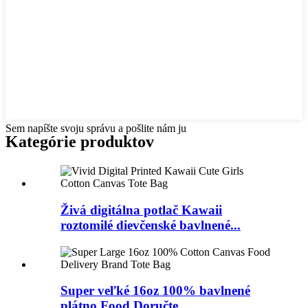
Sem napíšte svoju správu a pošlite nám ju
Kategórie produktov
Živá digitálna potlač Kawaii
roztomilé dievčenské bavlnené...
Super veľké 16oz 100% bavlnené
plátno Food Doručte...