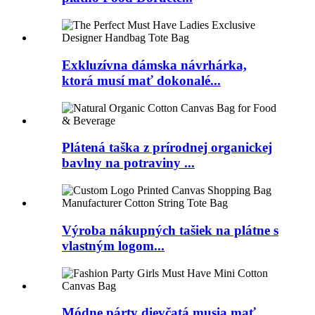
Exkluzívna dámska návrhárka,
ktorá musí mať dokonalé...
Plátená taška z prírodnej organickej
bavlny na potraviny ...
Výroba nákupných tašiek na plátne s
vlastným logom...
Módne párty dievčatá musia mať