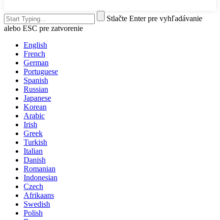
Stlačte Enter pre vyhľadávanie
alebo ESC pre zatvorenie
English
French
German
Portuguese
Spanish
Russian
Japanese
Korean
Arabic
Irish
Greek
Turkish
Italian
Danish
Romanian
Indonesian
Czech
Afrikaans
Swedish
Polish