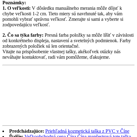
Poznámky:
1. O veľkosti:
V dôsledku manuálneho merania môže dôjsť k
chybe veľkosti 1-2 cm. Tieto miery sú navrhnuté tak, aby vám
pomohli vybrať správnu veľkosť. Zmerajte si sami a vyberte si
zodpovedajúcu veľkosť.
2. Čo sa týka farby:
Presná farba položky sa môže líšiť v závislosti
od konkrétneho displeja, nastavení a svetelných podmienok. Farby
zobrazených položiek sú len orientačné.
Vitajte na prispôsobenie vlastnej tašky, akékoľvek otázky nás
neváhajte kontaktovať, radi vám pomôžeme, ďakujeme.
Predchádzajúce:
Priehľadná kozmetická taška z PVC v Číne
Ďalšie:
Veľkoobchodná cena Čína Čína manšestrová tote taška