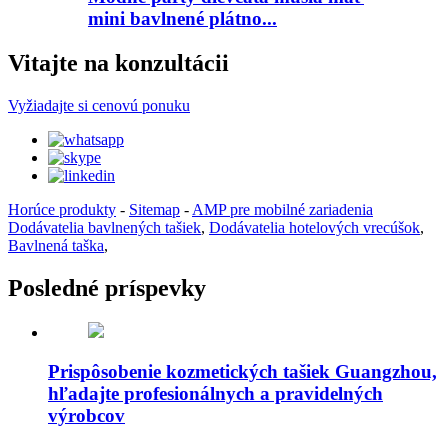
mini bavlnené plátno...
Vitajte na konzultácii
Vyžiadajte si cenovú ponuku
Horúce produkty
-
Sitemap
-
AMP pre mobilné zariadenia
Dodávatelia bavlnených tašiek
,
Dodávatelia hotelových vrecúšok
,
Bavlnená taška
,
Posledné príspevky
Prispôsobenie kozmetických tašiek Guangzhou,
hľadajte profesionálnych a pravidelných
výrobcov