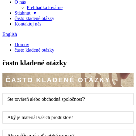
O nás
Prehliadka továrne
Stiahnuť ▼
často kladené otázky
Kontaktuj nás
English
Domov
často kladené otázky
často kladené otázky
ČASTO KLADENÉ OTÁZKY
Ste továreň alebo obchodná spoločnosť?
Aký je materiál vašich produktov?
Ako môžem získať nejaké vzorky?