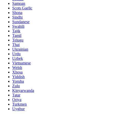
Samoan
Scots Gaelic
Shona
Sindhi
Sundanese
Swahili
Tajik
Tamil
Telugu
Thai
Ukrainian
Urdu
Uzbek
Vietnamese
Welsh
Xhosa
Yiddish
Yoruba
Zulu
Kinyarwanda
Tatar
Oriya
Turkmen
Uyghur