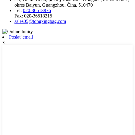
okres Baiyun, Guangzhou, Čína, 510470
Tel:
020-36518876
Fax:
020-36518215
sales05@tongxingbag.com
Poslať email
x