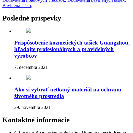
Dodávatelia hotelových vrecúšok
,
Dodávatelia bavlnených tašiek
,
Bavlnená taška
,
Posledné príspevky
Prispôsobenie kozmetických tašiek Guangzhou,
hľadajte profesionálnych a pravidelných
výrobcov
7. decembra 2021
Ako si vybrať netkaný materiál na ochranu
životného prostredia
29. novembra 2021
Kontaktné informácie
č.9, Huafu Road, priemyselná zóna Donghua, mesto Renhe,