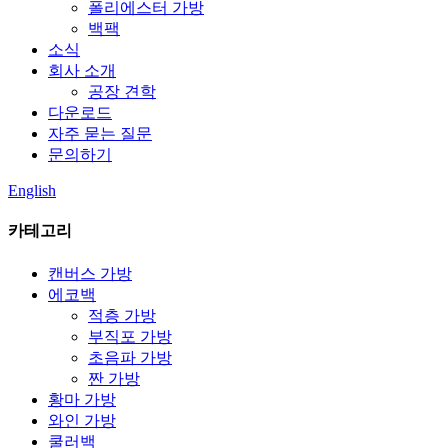
폴리에스터 가방
백팩
소식
회사 소개
공장 견학
다운로드
자주 묻는 질문
문의하기
English
카테고리
캔버스 가방
에코백
적층 가방
부직포 가방
초음파 가방
짠 가방
황마 가방
와인 가방
쿨러백