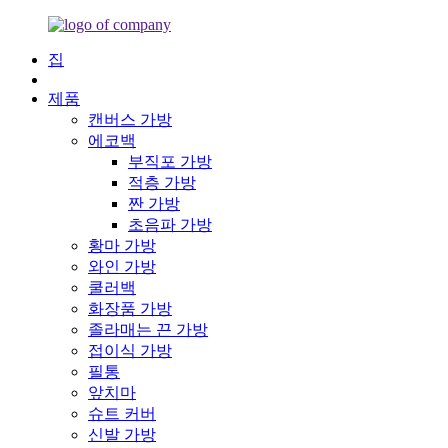
집
제품
캔버스 가방
에코백
부직포 가방
적층 가방
짠 가방
초음파 가방
황마 가방
와인 가방
쿨러백
화장품 가방
졸라매는 끈 가방
접이식 가방
필통
앞치마
슈트 커버
신발 가방