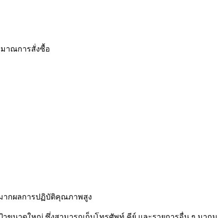
มาณการสั่งซื้อ
ษมากผลการปฏิบัติคุณภาพสูง
ป๋าขนาดใหญ่ ซึ่งสามารถเก็บโทรศัพท์ คีย์ และรายการอื่น ๆ มากม