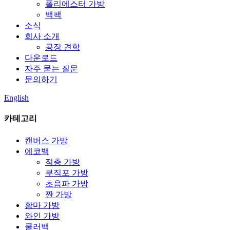
폴리에스터 가방
백팩
소식
회사 소개
공장 견학
다운로드
자주 묻는 질문
문의하기
English
카테고리
캔버스 가방
에코백
적층 가방
부직포 가방
초음파 가방
짠 가방
황마 가방
와인 가방
쿨러백