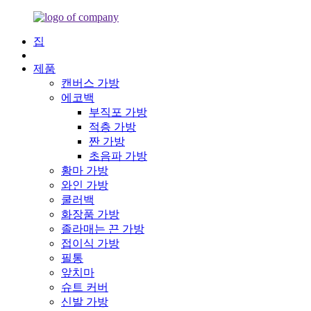
집
제품
캔버스 가방
에코백
부직포 가방
적층 가방
짠 가방
초음파 가방
황마 가방
와인 가방
쿨러백
화장품 가방
졸라매는 끈 가방
접이식 가방
필통
앞치마
슈트 커버
신발 가방