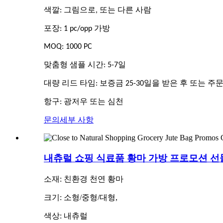
색깔: 그림으로, 또는 다른 사람
포장: 1 pc/opp 가방
MOQ: 1000 PC
맞춤형 샘플 시간: 5-7일
대량 리드 타임: 보증금 25-30일을 받은 후 또는 주
항구: 광저우 또는 심천
문의
세부 사항
내츄럴 쇼핑 식료품 황마 가방 프로모션 선
소재: 친환경 천연 황마
크기: 소형/중형/대형,
색상: 내츄럴