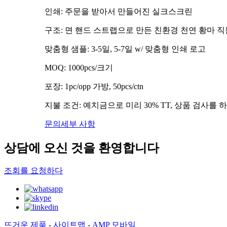
인쇄: 주문을 받아서 만들어진 실크스크린
구조: 면 핸드 스트랩으로 만든 친환경 천연 황마 직
맞춤형 샘플: 3-5일, 5-7일 w/ 맞춤형 인쇄 로고
MOQ: 1000pcs/크기
포장: 1pc/opp 가방, 50pcs/ctn
지불 조건: 예치금으로 미리 30% TT, 상품 검사를
문의
세부 사항
상담에 오신 것을 환영합니다
조회를 요청하다
뜨거운 제품
-
사이트맵
-
AMP 모바일