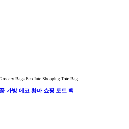
품 가방 에코 황마 쇼핑 토트 백