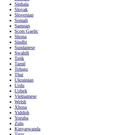
Sinhala
Slovak
Slovenian
Somali
Samoan
Scots Gaelic
Shona
Sindhi
Sundanese
Swahili
Tajik
Tamil
Telugu
Thai
Ukrainian
Urdu
Uzbek
Vietnamese
Welsh
Xhosa
Yiddish
Yoruba
Zulu
Kinyarwanda
Tatar