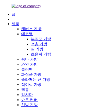
집
제품
캔버스 가방
에코백
부직포 가방
적층 가방
짠 가방
초음파 가방
황마 가방
와인 가방
쿨러백
화장품 가방
졸라매는 끈 가방
접이식 가방
필통
앞치마
슈트 커버
신발 가방