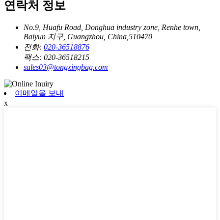
연락처 정보
No.9, Huafu Road, Donghua industry zone, Renhe town,
Baiyun 지구, Guangzhou, China,510470
전화:
020-36518876
팩스:
020-36518215
sales03@tongxingbag.com
이메일을 보내
x