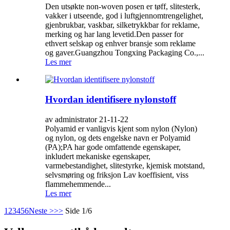
Den utsøkte non-woven posen er tøff, slitesterk,
vakker i utseende, god i luftgjennomtrengelighet,
gjenbrukbar, vaskbar, silketrykkbar for reklame,
merking og har lang levetid.Den passer for
ethvert selskap og enhver bransje som reklame
og gaver.Guangzhou Tongxing Packaging Co.,...
Les mer
Hvordan identifisere nylonstoff
av administrator 21-11-22
Polyamid er vanligvis kjent som nylon (Nylon)
og nylon, og dets engelske navn er Polyamid
(PA);PA har gode omfattende egenskaper,
inkludert mekaniske egenskaper,
varmebestandighet, slitestyrke, kjemisk motstand,
selvsmøring og friksjon Lav koeffisient, viss
flammehemmende...
Les mer
1
2
3
4
5
6
Neste >
>>
Side 1/6