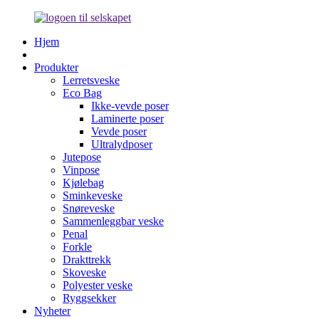
Hjem
Produkter
Lerretsveske
Eco Bag
Ikke-vevde poser
Laminerte poser
Vevde poser
Ultralydposer
Jutepose
Vinpose
Kjølebag
Sminkeveske
Snøreveske
Sammenleggbar veske
Penal
Forkle
Drakttrekk
Skoveske
Polyester veske
Ryggsekker
Nyheter