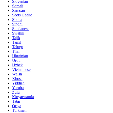
Slovenian
Somali
Samoan
Scots Gaelic
Shona
Sindhi
Sundanese
Swahili
Tajik
Tamil
Telugu
Thai
Ukrainian
Urdu
Uzbek
Vietnamese
Welsh
Xhosa
Yiddish
Yoruba
Zulu
Kinyarwanda
Tatar
Oriya
Turkmen