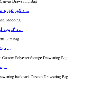
د کور غوره سینګار په ټوله کې د ښکلي څارویو چاپ شوي پو ...
د ګروپ لپاره د لوړ کیفیت خالص کتان ډراسټرینګ کڅوړه ...
د شنه ډیزاین ګاڼې مخمل کڅوړه د ډراسټرینګ فلان ...
د F سره د ډوبولو لپاره د عمده پلور اسانه کڅوړه ...
د لوړ