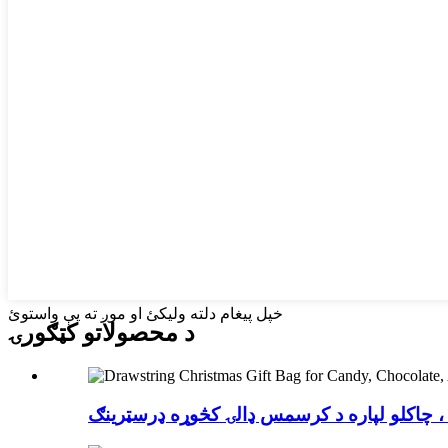
خپل پیغام دلته ولیکئ او موږ ته یې واستوئ
د محصولاتو کټګورۍ