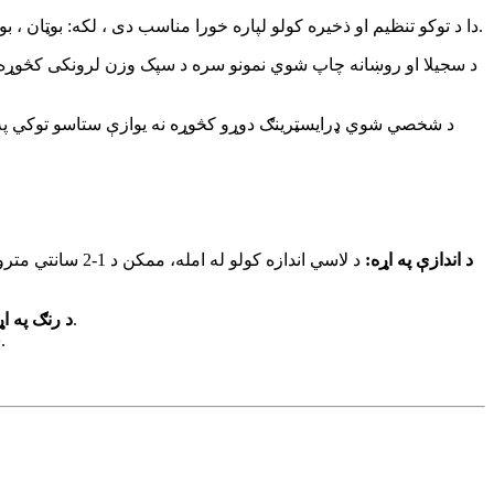
دا د توکو تنظیم او ذخیره کولو لپاره خورا مناسب دی ، لکه: بوټان ، بوتلونه ، لاسي کڅوړې ، موسمي جامې ، بوټان ، بوټان ، لوازم ، کاسمیټکس ، تشنابونه ، لوبی ، کوچني بریښنایی محصولات او نور.
د سجیلا او روښانه چاپ شوي نمونو سره د سپک وزن لرونکی کڅوړه ستاس
د شخصي شوي ډرایسټرینګ دوړو کڅوړه نه یوازې ستاسو توکي په 
1. د اندازې په اړه:
د لاسي اندازه 
د توکي دقیق رنګ ممکن د ځانګړي نندارې، ترتیباتو او د رڼا شرایطو پورې اړه ولري. د ښودل شوي توکو رنګونه یوازې د حوالې لپاره دي.
2. د رنګ په ا
ستاسو خپل کڅوړه دودیز ته ښه راغلاست ، کومه پوښتنه مهرباني وکړئ موږ سره اړیکه ونیسئ ، موږ خوښ یو چې مرسته وکړو ، ډیره مننه.