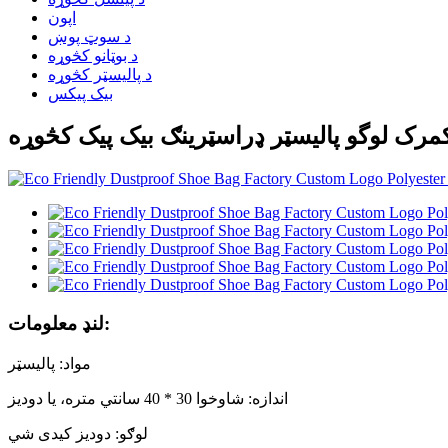
اپون
د سوټ پوښ
د بوټانو کڅوړه
د پالیسټر کڅوړه
بیک پیکس
 ګمرک لوگو پالیسټر ډراسټرینګ بیک پیک کڅوړه
لنډ معلومات:
مواد: پالیسټر
اندازه: شاوخوا 30 * 40 سانتي متره، یا دودیز
لوګو: دودیز کیدی شي