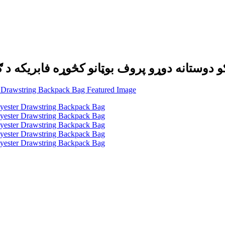
کو دوستانه دوړو پروف بوټانو کڅوړه فابریکه د