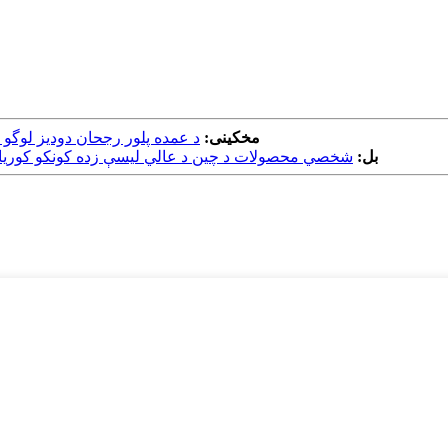
مخکینی:
د عمده پلور رجحان دودیز لوگو
بل:
شخصي محصولات د چین د عالي لیسې زده کونکو کوریا