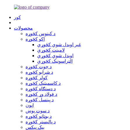
کور
محصولات
د کینوس کڅوړه
اکو کڅوړه
غیر اوبدل شوي کڅوړې
لامینټ کڅوړې
اوبدل شوي کڅوړې
الټراسونیک کڅوړې
د جوټ کڅوړه
د شرابو کڅوړه
کولر کڅوړه
د کاسمیټیک کڅوړه
د دستګاه کڅوړه
د فولاد وړ کڅوړه
د پینسل کڅوړه
اپون
د سوټ پوښ
د بوټانو کڅوړه
د پالیسټر کڅوړه
بیک پیکس