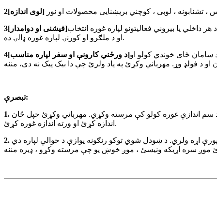
2[لوی اندازه]
 داخلي یا بیروني فعالیتونو لپاره غوره انتخاب
3[فیشنی او دوامدار]
او د ملګرو او کورنۍ لپاره غوره ډالۍ ده.
 سامان ځای خوندي کولو او
4[د ورځني کارونې او سفر لپاره مناسب]
تبصرې:
 شوي ترڅو تاسو سره د سم اندازې غوره کولو کې مرسته وکړي. مهرباني وکړئ خپل ځان
اندازه کړئ او ورته اندازه غوره کړئ.