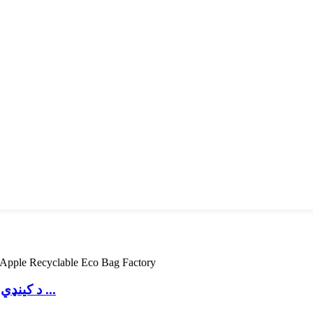
د کینډي ، چاکلو لپاره د کرسمس ډالۍ کڅوړه ډرسټرینګ ...