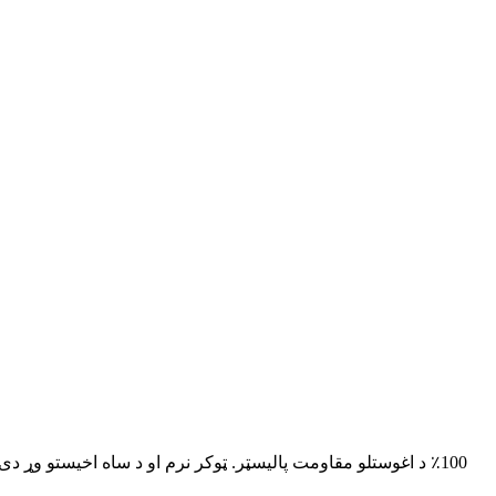
100٪ د اغوستلو مقاومت پالیسټر. ټوکر نرم او د ساه اخیستو وړ