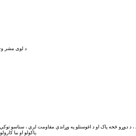
د لوی مشر وخت: د 25-30 ورځو جمع ترلاسه کولو وروسته
 دی ، د دوړو څخه پاک او د اغوستلو په وړاندې مقاومت لري ، ستاسو تو
پاکولو او بیا کارولو لپاره اسانه دي ، دا د ورځني ژوند او فټنس لپاره غوره انتخاب جوړوي.