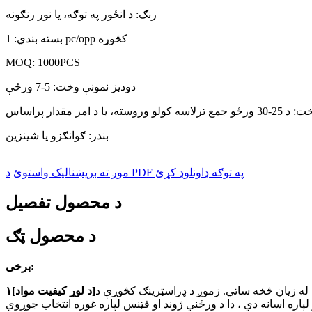
رنګ: د انځور په توګه، یا نور رنګونه
بسته بندي: 1 pc/opp کڅوړه
MOQ: 1000PCS
دودیز نمونې وخت: 5-7 ورځې
، یا د امر مقدار پراساس
بندر: ګوانګزو یا شینزین
د PDF په توګه ډاونلوډ کړئ
موږ ته بریښنالیک واستوئ
د محصول تفصیل
د محصول ټګ
برخی:
کي له زیان څخه ساتي. زموږ د ډراسټرینګ کڅوړې د
۱[د لوړ کیفیت مواد]