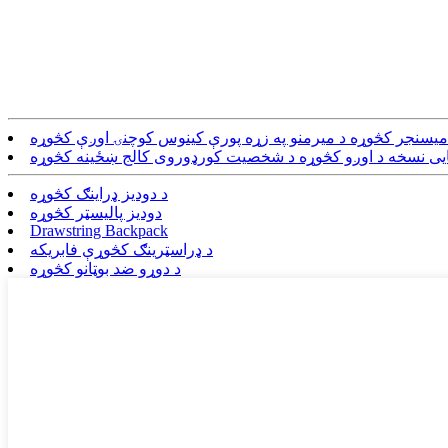
 میسنجر کڅوړه د میرمنو په زړه پورې کینوس کوچنۍ اوږې کڅوړه
یی نسخه د اوږو کڅوړه د شخصیت کورډوروی کالج ښځینه کڅوړه
د دودیز ډراینګ کڅوړه
دودیز پالیسټر کڅوړه
Drawstring Backpack
د ډراسټرینګ کڅوړې فابریکه
د دوړو ضد بوټانو کڅوړه