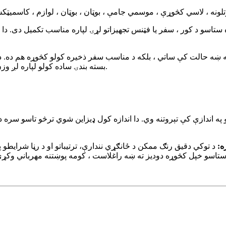
و د کور ، سفر یا فټنس تجهیزاتو لړۍ لپاره مناسب تکمیل دی. دا د هر
ښه حالت کې ساتي ، بلکه د مناسب سفر ذخیره کولو کڅوړه هم ده. د
بسته بندۍ ساده کولو لپاره لږ وزن او د فولډ وړ. مهرباني وکړئ په یاد ولرئ چې دا بیک پیک نه دی، مننه.
کولو له امله، ممکن د 1-2 سانتي مترو په اندازې کې تېروتنه وي. دا اندازه کول ډیزاین
ړه: