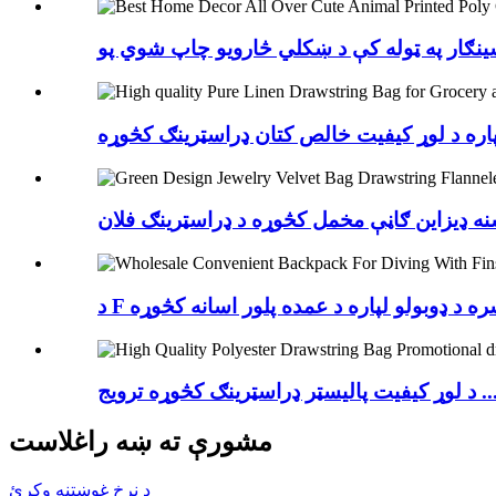
 کیفیت پالیسټر ډراسټرینګ کڅوړه ترویج ...
مشورې ته ښه راغلاست
د نرخ غوښتنه وکړئ