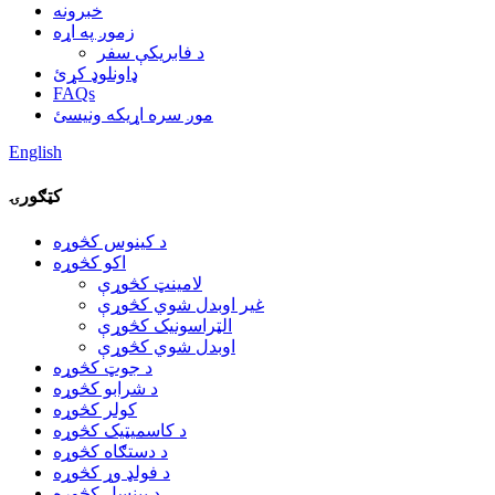
خبرونه
زموږ په اړه
د فابریکې سفر
ډاونلوډ کړئ
FAQs
موږ سره اړیکه ونیسئ
English
کټګورۍ
د کینوس کڅوړه
اکو کڅوړه
لامینټ کڅوړې
غیر اوبدل شوي کڅوړې
الټراسونیک کڅوړې
اوبدل شوي کڅوړې
د جوټ کڅوړه
د شرابو کڅوړه
کولر کڅوړه
د کاسمیټیک کڅوړه
د دستګاه کڅوړه
د فولډ وړ کڅوړه
د پینسل کڅوړه