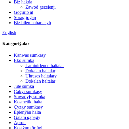
Biz hakda
Zawod gezelenji
Göçürip al
Sorag-jogap
Biz bilen habarlaşyň
English
Kategoriýalar
Kanwas sumkasy
Eko sumka
Laminirlenen haltalar
Dokalan haltalar
Ultrases haltalary
Dokalan haltalar
Jute sumka
Çakyr sumkasy
Sowadyjy sumka
Kosmetiki halta
Çyzgy sumkasy
Eplenýän halta
Galam gapagy
Apron
Kostýum örtügi