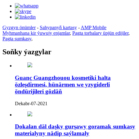
Gyzgyn önümler
-
Sahypanyň kartasy
-
AMP Mobile
Myhmanhana kir ýuwujy enjamlar
,
Pagta torbalary üpjün edijiler
,
Pagta sumkasy
,
Soňky ýazgylar
Guanç Guangzhouou kosmetiki halta
özleşdirmesi, hünärmen we yzygiderli
öndürijileri gözläň
Dekabr-07-2021
Dokalan däl daşky gurşawy goramak sumkasy
materialyny nädip saýlamaly