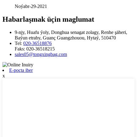
Noýabr-29-2021
Habarlaşmak üçin maglumat
9-njy, Huafu ýoly, Donghua senagat zolagy, Renhe şäheri,
Baýun etraby, Guanç Guangzhouou, Hytaý, 510470
Tel:
020-36518876
Faks:
020-36518215
sales05@tongxingbag.com
E-poçta iber
x