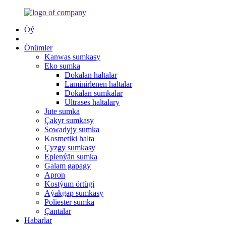
Öý
Önümler
Kanwas sumkasy
Eko sumka
Dokalan haltalar
Laminirlenen haltalar
Dokalan sumkalar
Ultrases haltalary
Jute sumka
Çakyr sumkasy
Sowadyjy sumka
Kosmetiki halta
Çyzgy sumkasy
Eplenýän sumka
Galam gapagy
Apron
Kostýum örtügi
Aýakgap sumkasy
Poliester sumka
Çantalar
Habarlar