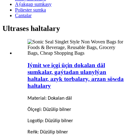
Aýakgap sumkasy
Poliester sumka
Çantalar
Ultrases haltalary
Iýmit we içgi üçin dokalan däl
sumkalar, gaýtadan ulanylýan
haltalar, azyk torbalary, arzan söwda
haltalary
Material: Dokalan däl
Ölçegi: Düzülip bilner
Logotip: Düzülip bilner
Reňk: Düzülip bilner