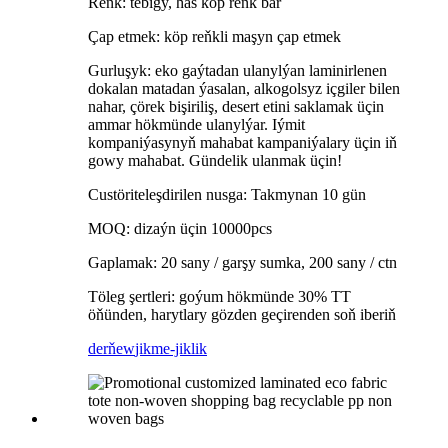
Reňk: tebigy, has köp reňk bar
Çap etmek: köp reňkli maşyn çap etmek
Gurluşyk: eko gaýtadan ulanylýan laminirlenen
dokalan matadan ýasalan, alkogolsyz içgiler bilen
nahar, çörek bişiriliş, desert etini saklamak üçin
ammar hökmünde ulanylýar. Iýmit
kompaniýasynyň mahabat kampaniýalary üçin iň
gowy mahabat. Gündelik ulanmak üçin!
Custöriteleşdirilen nusga: Takmynan 10 gün
MOQ: dizaýn üçin 10000pcs
Gaplamak: 20 sany / garşy sumka, 200 sany / ctn
Töleg şertleri: goýum hökmünde 30% TT
öňünden, harytlary gözden geçirenden soň iberiň
derňew
jikme-jiklik