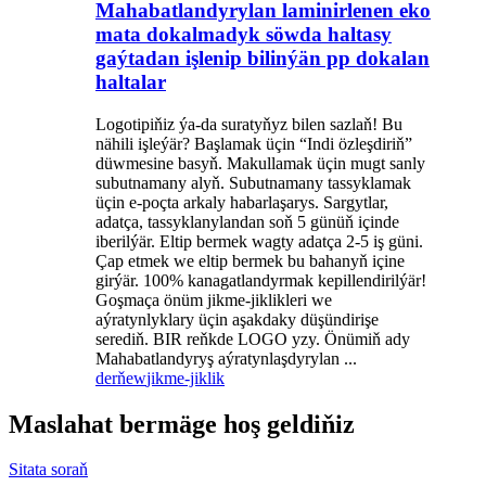
Mahabatlandyrylan laminirlenen eko
mata dokalmadyk söwda haltasy
gaýtadan işlenip bilinýän pp dokalan
haltalar
Logotipiňiz ýa-da suratyňyz bilen sazlaň! Bu
nähili işleýär? Başlamak üçin “Indi özleşdiriň”
düwmesine basyň. Makullamak üçin mugt sanly
subutnamany alyň. Subutnamany tassyklamak
üçin e-poçta arkaly habarlaşarys. Sargytlar,
adatça, tassyklanylandan soň 5 günüň içinde
iberilýär. Eltip bermek wagty adatça 2-5 iş güni.
Çap etmek we eltip bermek bu bahanyň içine
girýär. 100% kanagatlandyrmak kepillendirilýär!
Goşmaça önüm jikme-jiklikleri we
aýratynlyklary üçin aşakdaky düşündirişe
serediň. BIR reňkde LOGO yzy. Önümiň ady
Mahabatlandyryş aýratynlaşdyrylan ...
derňew
jikme-jiklik
Maslahat bermäge hoş geldiňiz
Sitata soraň