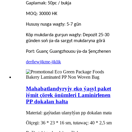
Gaplamak: 50pc / bukja
MOQ: 30000 HK
Hususy nusga wagty: 5-7 gün
Köp mukdarda gurşun wagty: Depozit 25-30
günden soň ýa-da sargyt mukdaryna görä
Port: Guanç Guangzhouou ýa-da Şençzhenen
derňew
jikme-jiklik
Mahabatlandyryjy eko ýaşyl paket
iýmit çörek önümleri Laminirlenen
PP dokalan halta
Material: gaýtadan ulanylýan pp dokalan mata
Ölçegi: 36 * 23 * 16 sm, tutawaç: 40 * 2,5 sm