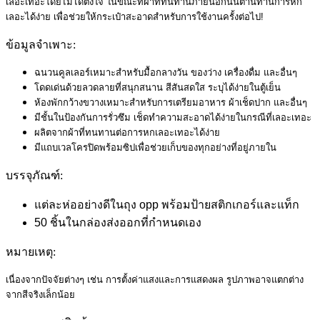
เลอะเทอะโดยไม่ได้ตั้งใจ ในขณะที่ผ้าที่ทนทานภายนอกนั้นต้านทานการหก
เลอะได้ง่าย เพื่อช่วยให้กระเป๋าสะอาดสำหรับการใช้งานครั้งต่อไป!
ข้อมูลจำเพาะ:
ฉนวนคูลเลอร์เหมาะสำหรับมื้อกลางวัน ของว่าง เครื่องดื่ม และอื่นๆ
โดดเด่นด้วยลวดลายที่สนุกสนาน สีสันสดใส ระบุได้ง่ายในตู้เย็น
ห้องพักกว้างขวางเหมาะสำหรับการเตรียมอาหาร ผ้าเช็ดปาก และอื่นๆ
มีชั้นในป้องกันการรั่วซึม เช็ดทำความสะอาดได้ง่ายในกรณีที่เลอะเทอะ
ผลิตจากผ้าที่ทนทานต่อการหกเลอะเทอะได้ง่าย
มีแถบเวลโครปิดพร้อมซิปเพื่อช่วยเก็บของทุกอย่างที่อยู่ภายใน
บรรจุภัณฑ์:
แต่ละห่ออย่างดีในถุง opp พร้อมป้ายสติกเกอร์และแท็ก
50 ชิ้นในกล่องส่งออกที่กำหนดเอง
หมายเหตุ:
เนื่องจากปัจจัยต่างๆ เช่น การตั้งค่าแสงและการแสดงผล รูปภาพอาจแตกต่าง
จากสีจริงเล็กน้อย