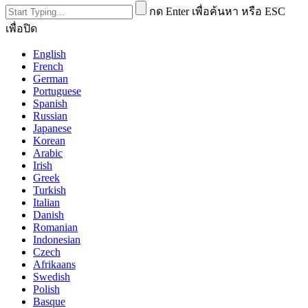
กด Enter เพื่อค้นหา หรือ ESC
เพื่อปิด
English
French
German
Portuguese
Spanish
Russian
Japanese
Korean
Arabic
Irish
Greek
Turkish
Italian
Danish
Romanian
Indonesian
Czech
Afrikaans
Swedish
Polish
Basque