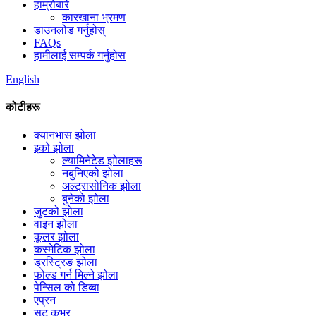
हाम्रोबारे
कारखाना भ्रमण
डाउनलोड गर्नुहोस्
FAQs
हामीलाई सम्पर्क गर्नुहोस
English
कोटीहरू
क्यानभास झोला
इको झोला
ल्यामिनेटेड झोलाहरू
नबुनिएको झोला
अल्ट्रासोनिक झोला
बुनेको झोला
जुटको झोला
वाइन झोला
कूलर झोला
कस्मेटिक झोला
ड्रस्ट्रिङ झोला
फोल्ड गर्न मिल्ने झोला
पेन्सिल को डिब्बा
एप्रन
सूट कभर