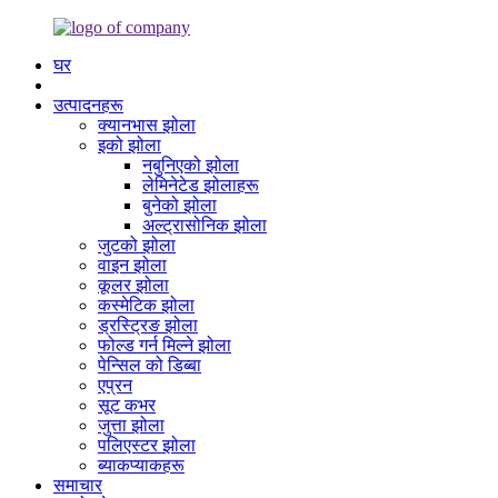
घर
उत्पादनहरू
क्यानभास झोला
इको झोला
नबुनिएको झोला
लेमिनेटेड झोलाहरू
बुनेको झोला
अल्ट्रासोनिक झोला
जुटको झोला
वाइन झोला
कूलर झोला
कस्मेटिक झोला
ड्रस्ट्रिङ झोला
फोल्ड गर्न मिल्ने झोला
पेन्सिल को डिब्बा
एप्रन
सूट कभर
जुत्ता झोला
पलिएस्टर झोला
ब्याकप्याकहरू
समाचार