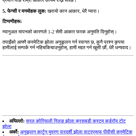
प्रयोग पछि राम्रो आकार कायम राख्न सक्छ।
5. फेन्सी र मनमोहक लुक:
खरायो कान आकार, धेरै प्यारा।
टिप्पणीहरू:
म्यानुअल मापनको कारणले 1-2 सेमी आकार फरक अनुमति दिनुहोस्।
तपाइँको आफ्नै कस्मेटिक झोला अनुकूलन गर्न स्वागत छ, कुनै प्रश्न कृपया
हामीलाई सम्पर्क गर्न नहिचकिचाउनुहोस्, हामी मद्दत गर्न खुसी छौं, धेरै धन्यवाद।
अघिल्लो:
सरल कोरियाली स्लिङ झोला क्रसबडी कस्टम कर्डरॉय टोट
झोला
अर्को:
अनुकूलन कार्टुन मुद्रण पारदर्शी झोला वाटरप्रूफ पीवीसी कस्मेटिक