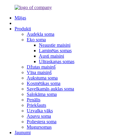
Mājas
Produkti
Audekla soma
Eko soma
Neaustie maisiņi
Laminētas somas
Austi maisiņi
Ultraskaņas somas
Džutas maisiņš
Vīna maisiņš
Aukstuma soma
Kosmētikas soma
Savelkamās auklas soma
Salokāma soma
Penālis
Priekšauts
Uzvalka vāks
Apavu soma
Poliestera soma
Mugursomas
Jaunumi