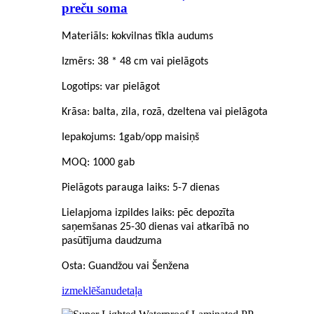
preču soma
Materiāls: kokvilnas tīkla audums
Izmērs: 38 * 48 cm vai pielāgots
Logotips: var pielāgot
Krāsa: balta, zila, rozā, dzeltena vai pielāgota
Iepakojums: 1gab/opp maisiņš
MOQ: 1000 gab
Pielāgots parauga laiks: 5-7 dienas
Lielapjoma izpildes laiks: pēc depozīta
saņemšanas 25-30 dienas vai atkarībā no
pasūtījuma daudzuma
Osta: Guandžou vai Šenžena
izmeklēšanu
detaļa