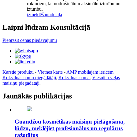
rokturiem, lai nodrošinātu maksimālu izturību un
izturību.
izmeklēšanu
detaļa
Laipni lūdzam Konsultācijā
Pieprasīt cenas piedāvājumu
Karstie produkti
-
Vietnes karte
-
AMP mobilajām ierīcēm
Kokvilnas somu piegādātāji
,
Kokvilnas soma
,
Viesnīcu veļas
maisiņu piegādātāji
,
Jaunākās publikācijas
Guandžou kosmētikas maisiņu pielāgošana,
lūdzu, meklējiet profesionālus un regulārus
ražotājus