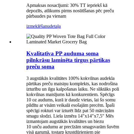
Apmaksas nosacījumi: 30% TT iepriekš kā
depozīts, atlikums pirms nosūtīšanas pēc preču
pārbaudes pa vienam
izmeklēšanu
detaļa
Kvalitatīva PP auduma soma
pilnkrāsu laminēta tirgus pārtikas
preču soma
3 augstākās kvalitātes 100% kokvilnas audekla
pārtikas preču maisiņu komplekts, kas nodrošina
izturību un ilgu kalpošanas laiku. Ne sliktāks poli
kokvilnas maisījums kā konkurentiem. Spēcīgs
10 oz audums, kurā ir daudz vietas, lai šo somu
pildītu ar visām veikalā esošajām precēm. Īpaši
spēcīgi rokturi var izturēt līdz pat 50 mārciņām
smagu slodzi. Liela izmēra 14″x14″x7,5″ Mēs
izmantojam augstākās kvalitātes un biezu
10 unču audumu ar precīzām smagsvarām šuvēm
visā garumā, tostarp krustdūrieniem pie