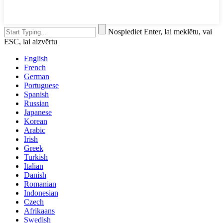
Nospiediet Enter, lai meklētu, vai
ESC, lai aizvērtu
English
French
German
Portuguese
Spanish
Russian
Japanese
Korean
Arabic
Irish
Greek
Turkish
Italian
Danish
Romanian
Indonesian
Czech
Afrikaans
Swedish