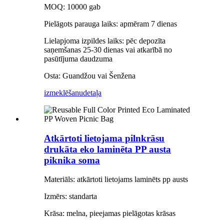
MOQ: 10000 gab
Pielāgots parauga laiks: apmēram 7 dienas
Lielapjoma izpildes laiks: pēc depozīta
saņemšanas 25-30 dienas vai atkarībā no
pasūtījuma daudzuma
Osta: Guandžou vai Šenžena
izmeklēšanu
detaļa
Atkārtoti lietojama pilnkrāsu
drukāta eko laminēta PP austa
piknika soma
Materiāls: atkārtoti lietojams laminēts pp austs
Izmērs: standarta
Krāsa: melna, pieejamas pielāgotas krāsas