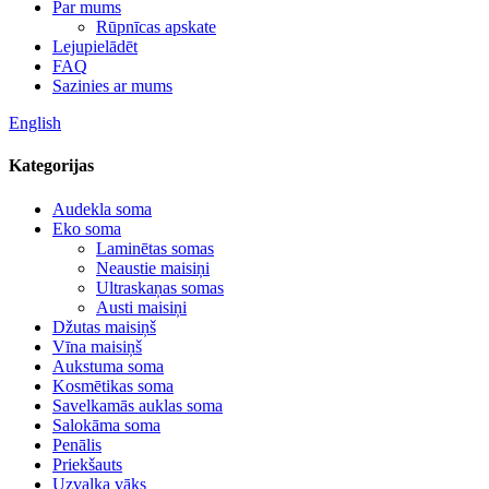
Par mums
Rūpnīcas apskate
Lejupielādēt
FAQ
Sazinies ar mums
English
Kategorijas
Audekla soma
Eko soma
Laminētas somas
Neaustie maisiņi
Ultraskaņas somas
Austi maisiņi
Džutas maisiņš
Vīna maisiņš
Aukstuma soma
Kosmētikas soma
Savelkamās auklas soma
Salokāma soma
Penālis
Priekšauts
Uzvalka vāks