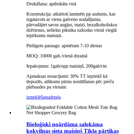
Drukāšana: apdrukāta visā
Konstrukcija: atkārtoti laminēts pp audums, kas
izgatavots ar vienu galveno nodalījumu,
pārvadājiet savus augļus, maizi, bezalkoholiskos
dzērienus, nelielas piknika uzkodas vienā vieglā
iepirkumu maisiņā.
Pielāgots paraugs: apmēram 7-10 dienas
MOQ: 10000 gab./vienā dizainā
Iepakojums: 1gab/opp maisiņš, 200gab/ctn
Apmaksas nosacījumi: 30% TT iepriekš kā
depozīts, atlikums pirms nosūtīšanas pēc preču
pārbaudes pa vienam
izmeklēšanu
detaļa
Bioloģiski noārdāma salokāma
kokvilnas sieta maisiņš Tīkla pārtikas