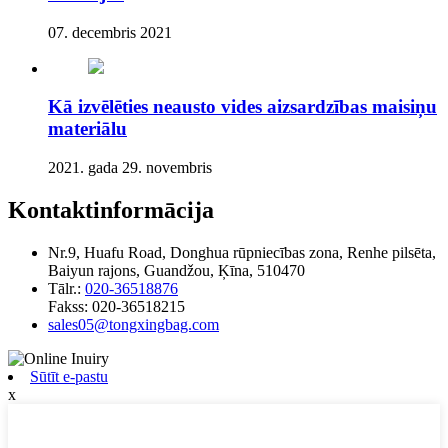
07. decembris 2021
Kā izvēlēties neausto vides aizsardzības maisiņu
materiālu
2021. gada 29. novembris
Kontaktinformācija
Nr.9, Huafu Road, Donghua rūpniecības zona, Renhe pilsēta,
Baiyun rajons, Guandžou, Ķīna, 510470
Tālr.:
020-36518876
Fakss:
020-36518215
sales05@tongxingbag.com
Sūtīt e-pastu
x