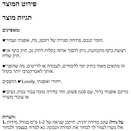
פירוט המוצר
תגיות מוצר
מאפיינים:
☛חומר קנבס, פתיחה וסגירה של רוכסן, נוח, אופנתי ועמיד.
☛רצועת כתף מתכווננת, ניתן להפוך אותה בקלות לתיק גב, תיק כתף או
תיק שליח.
☛זה מתאים מאוד כתיק יומי ללימודים, לעבודה או לדייטים, מה שהופך
אותך לאטרקטיבי יותר בקהל.
הדפסים ☛Lovely, ייחודי ואופנתי.
☛מרקם אופנתי ברור, עם סגנון פשוט, זוהי בחירה טובה עבור בנות, נשים
או עובדי משרד
הערות:
1. על גודל:
עקב מדידה ידנית, תיתכן שגיאה של 1-2 ס"מ בגודל. מידות
אלו נועדו לעזור לך לבחור את המידה הנכונה. נא למדוד בעצמך ולבחור