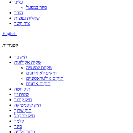
עלינו
סיור במפעל
הורד
שאלות נפוצות
צור קשר
English
קטגוריות
תיק בד
שקית אקולוגית
שקיות למינציה
תיקים לא ארוגים
תיקים אולטראסוניים
תיקים ארוגים
תיק יוטה
שקית יין
תיק קירור
תיק קוסמטיקה
תיק שרוך
תיק מתקפל
קלמר
סינר
כיסוי חליפה