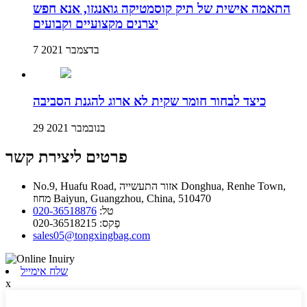
התאמה אישית של תיק קוסמטיקה גואנגזו, אנא חפש
יצרנים מקצועיים וקבועים
7 בדצמבר 2021
כיצד לבחור חומר שקית לא ארוג להגנת הסביבה
29 בנובמבר 2021
פרטים ליצירת קשר
No.9, Huafu Road, אזור התעשייה Donghua, Renhe Town,
מחוז Baiyun, Guangzhou, China, 510470
טל:
020-36518876
פַקס:
020-36518215
sales05@tongxingbag.com
שלח אימייל
x