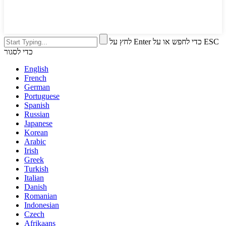
לחץ על Enter כדי לחפש או על ESC
כדי לסגור
English
French
German
Portuguese
Spanish
Russian
Japanese
Korean
Arabic
Irish
Greek
Turkish
Italian
Danish
Romanian
Indonesian
Czech
Afrikaans