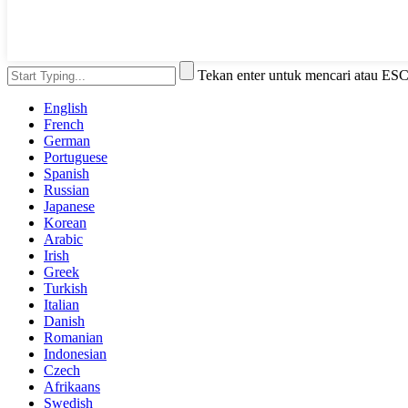
Tekan enter untuk mencari atau ES
English
French
German
Portuguese
Spanish
Russian
Japanese
Korean
Arabic
Irish
Greek
Turkish
Italian
Danish
Romanian
Indonesian
Czech
Afrikaans
Swedish