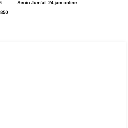
76
Senin Jum'at :
24 jam online
8850