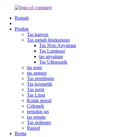
Rumah
Produk
Tas kanvas
Tas ramah lingkungan
Tas Non-Anyaman
Tas Laminasi
tas anyaman
Tas Ultrasonik
tas goni
tas anggur
Tas pendingin
Tas kosmetik
Tas serut
Tas Lipat
Kotak pensil
Celemek
penutup jas
tas sepatu
Tas poliester
Ransel
Berita