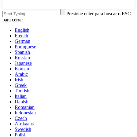
Presione enter para buscar o ESC
para cerrar
English
French
German
Portuguese
Spanish
Russian
Japanese
Korean
Arabic
Irish
Greek
Turkish
Italian
Danish
Romanian
Indonesian
Czech
Afrikaans
Swedish
Polish