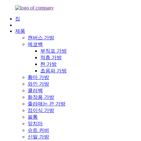
집
제품
캔버스 가방
에코백
부직포 가방
적층 가방
짠 가방
초음파 가방
황마 가방
와인 가방
쿨러백
화장품 가방
졸라매는 끈 가방
접이식 가방
필통
앞치마
슈트 커버
신발 가방